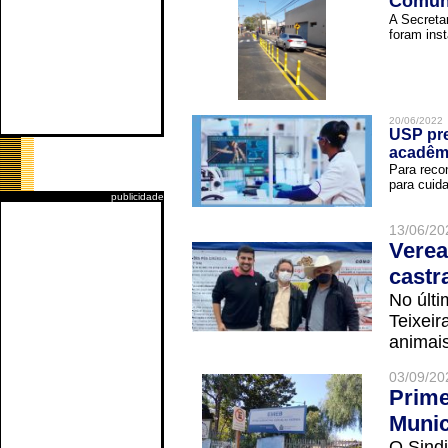
Comuni
A Secreta
foram inst
20/06/2022
USP pre
acadêm
Para reco
para cuida
publicidade
13/06/20
Verea
castr
No últi
Teixei
animais
03/09/20
Prime
Munic
O Sindi