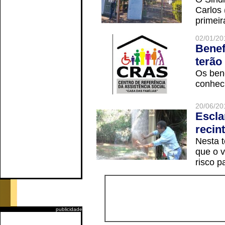
Carlos
primeir
02/01/20
Benef
terão
Os ben
conheci
20/06/20
Escla
recin
Nesta t
que o v
risco p
publicidade