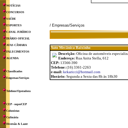
NOTÍCIAS
CONCURSOS
SAÚDE
/ Empresas/Serviços
ESPORTES
CANAL JURÍDICO
DIÁRIO OFICIAL
ATAS CÂMARA
Auto Mecânica Baixinho
FALECIMENTOS
Descrição:
Oficina de automóveis especial
Endereço:
Rua Anita Stella, 612
AGENDA
CEP:
13566-390
Telefone:
(16) 3361-2263
Classificados
e-mail:
kekaricci@hotmail.com
Horário:
Segunda a Sexta das 8h às 18h30
Empresas/Serviços
Telefone/Operadora
CEP - superCEP
Colunistas
Culinária
Diversão & Lazer