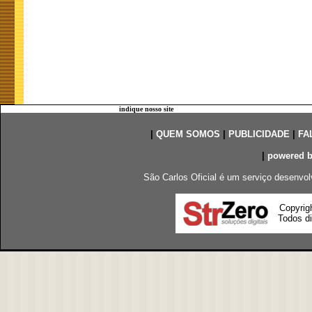
indique nosso site
|
QUEM SOMOS
|
PUBLICIDADE
|
FA
|
powered 
São Carlos Oficial é um serviço desenvol
Copyrig
Todos di