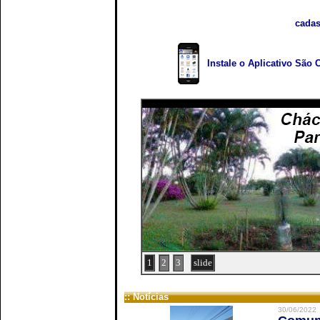
cadas
Instale o Aplicativo São 
1
2
3
slide
:: Notícias
30/06/2022