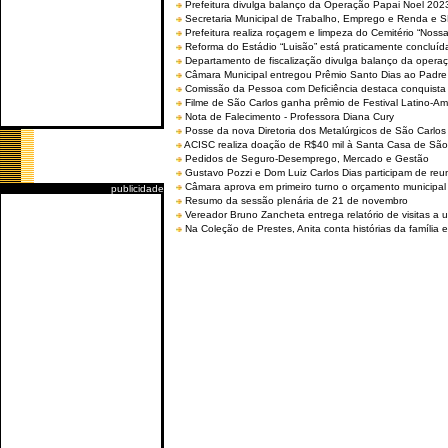
Prefeitura divulga balanço da Operação Papai Noel 202
Secretaria Municipal de Trabalho, Emprego e Renda e
Prefeitura realiza roçagem e limpeza do Cemitério “No
Reforma do Estádio “Luisão” está praticamente concluíd
Departamento de fiscalização divulga balanço da opera
Câmara Municipal entregou Prêmio Santo Dias ao Padre 
Comissão da Pessoa com Deficiência destaca conquista d
Filme de São Carlos ganha prêmio de Festival Latino-Am
Nota de Falecimento - Professora Diana Cury
Posse da nova Diretoria dos Metalúrgicos de São Carlo
ACISC realiza doação de R$40 mil à Santa Casa de São
Pedidos de Seguro-Desemprego, Mercado e Gestão
Gustavo Pozzi e Dom Luiz Carlos Dias participam de re
Câmara aprova em primeiro turno o orçamento municipal
publicidade
Resumo da sessão plenária de 21 de novembro
Vereador Bruno Zancheta entrega relatório de visitas a 
Na Coleção de Prestes, Anita conta histórias da família e