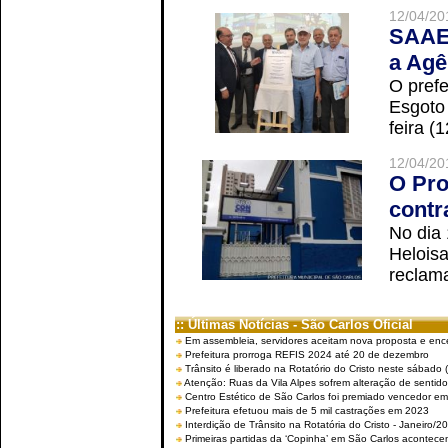
12/04/20
SAAE 
a Agê
O prefe
Esgoto
feira (
12/04/20
O Pro
contr
No dia
Helois
reclama
:: Últimas Notícias - São Carlos Oficial
Em assembleia, servidores aceitam nova proposta e enc
Prefeitura prorroga REFIS 2024 até 20 de dezembro
Trânsito é liberado na Rotatório do Cristo neste sábado 
Atenção: Ruas da Vila Alpes sofrem alteração de sentido 
Centro Estético de São Carlos foi premiado vencedor em 
Prefeitura efetuou mais de 5 mil castrações em 2023
Interdição de Trânsito na Rotatória do Cristo - Janeiro/2
Primeiras partidas da ‘Copinha’ em São Carlos acontecem