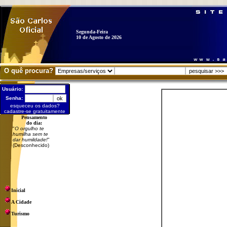
Segunda-Feira
10 de Agosto de 2026
O quê procura?
Usuário:
Senha:
esqueceu os dados?
cadastre-se gratuitamente
Pensamento
do dia:
"
O orgulho te
humilha sem te
dar humildade!
"
(Desconhecido)
Inicial
A Cidade
Turismo