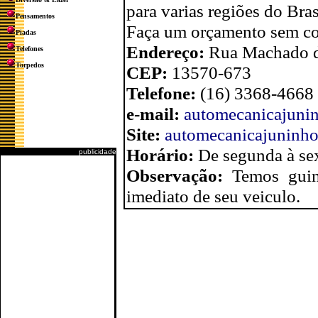
para varias regiões do Bra
Pensamentos
Faça um orçamento sem c
Piadas
Endereço:
Rua Machado de
Telefones
Torpedos
CEP:
13570-673
Telefone:
(16) 3368-4668
e-mail:
automecanicajuni
Site:
automecanicajuninho.
Horário:
De segunda à sex
publicidade
Observação:
Temos guin
imediato de seu veiculo.