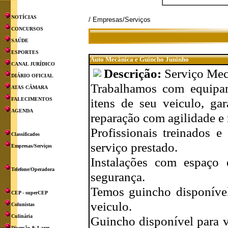
NOTÍCIAS
/ Empresas/Serviços
CONCURSOS
SAÚDE
ESPORTES
Auto Mecânica e Guincho Juninho
CANAL JURÍDICO
Descrição:
Serviço Mec
DIÁRIO OFICIAL
Trabalhamos com equipam
ATAS CÂMARA
itens de seu veiculo, ga
FALECIMENTOS
AGENDA
reparação com agilidade e 
Profissionais treinados e
Classificados
serviço prestado.
Empresas/Serviços
Instalações com espaço 
Telefone/Operadora
segurança.
Temos guincho disponível
CEP - superCEP
veiculo.
Colunistas
Culinária
Guincho disponível para v
Diversão & Lazer