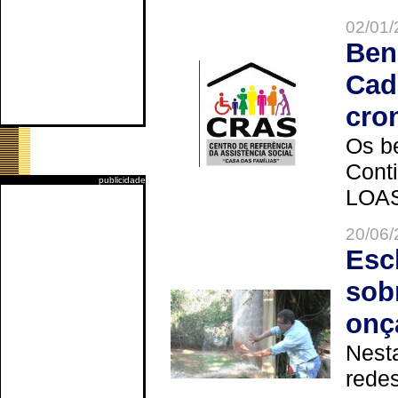
02/01/
Ben
Cad
cro
Os be
Cont
publicidade
LOAS 
20/06/
Esc
sob
onç
Nesta
redes