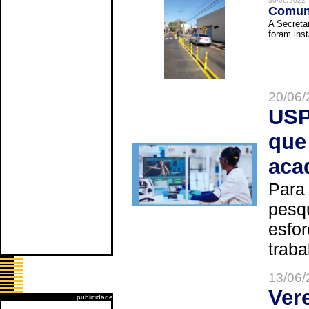
30/06/2022
Comuni
A Secreta
foram inst
20/06/
USP
que
aca
Para
pesq
esfor
trabal
13/06/
Ver
publicidade