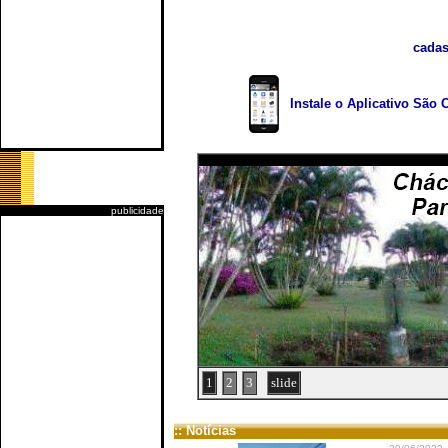
cadas
Instale o Aplicativo São 
publicidade
1
2
3
slide
:: Notícias