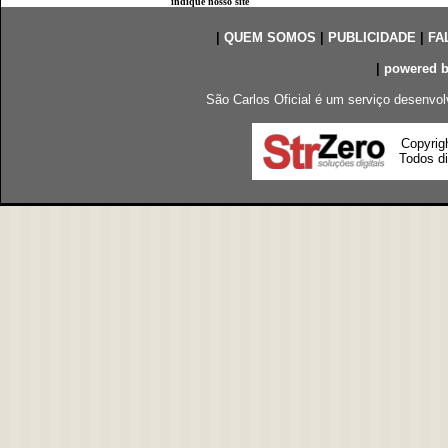
indique nosso site
|
QUEM SOMOS
|
PUBLICIDADE
|
FA
|
powered 
São Carlos Oficial é um serviço desenvol
Copyrig
Todos di