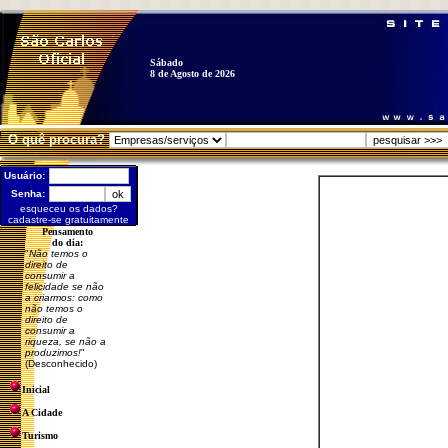
Sábado
8 de Agosto de 2026
O quê procura?
Usuário:
Senha:
esqueceu os dados?
cadastre-se gratuitamente
Pensamento
do dia:
"
Não temos o
direito de
consumir a
felicidade se não
a criarmos: como
não temos o
direito de
consumir a
riqueza, se não a
produzimos!
"
(Desconhecido)
Inicial
A Cidade
Turismo