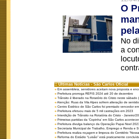
O P
man
pel
No d
a co
locut
contr
:: Últimas Notícias - São Carlos Oficial
Em assembleia, servidores aceitam nova proposta e enc
Prefeitura prorroga REFIS 2024 até 20 de dezembro
Trânsito é liberado na Rotatório do Cristo neste sábado 
Atenção: Ruas da Vila Alpes sofrem alteração de sentido 
Centro Estético de São Carlos foi premiado vencedor em 
Prefeitura efetuou mais de 5 mil castrações em 2023
Interdição de Trânsito na Rotatória do Cristo - Janeiro/2
Primeiras partidas da ‘Copinha’ em São Carlos acontecem
Prefeitura divulga balanço da Operação Papai Noel 202
Secretaria Municipal de Trabalho, Emprego e Renda e
Prefeitura realiza roçagem e limpeza do Cemitério “No
Reforma do Estádio “Luisão” está praticamente concluíd