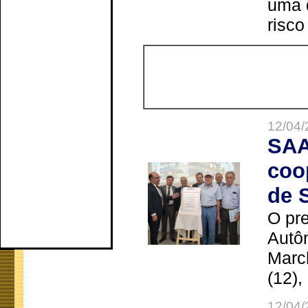
uma 
risco
12/04/
SAA
coo
de 
O pre
Autô
Marc
(12),
12/04/