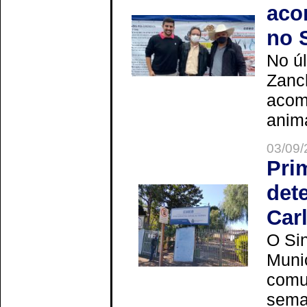
aco
no 
No úl
Zanch
acom
anima
03/09/
Pri
det
Car
O Sin
Muni
comun
seman