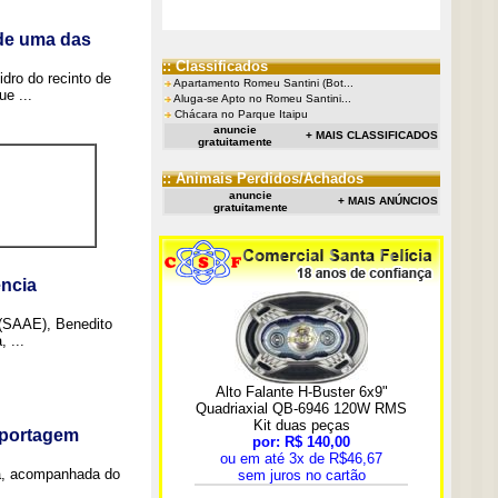
 de uma das
:: Classificados
idro do recinto de
Apartamento Romeu Santini (Bot...
e ...
Aluga-se Apto no Romeu Santini...
Chácara no Parque Itaipu
anuncie
+ MAIS CLASSIFICADOS
gratuitamente
:: Animais Perdidos/Achados
anuncie
+ MAIS ANÚNCIOS
gratuitamente
ncia
 (SAAE), Benedito
 ...
eportagem
a, acompanhada do