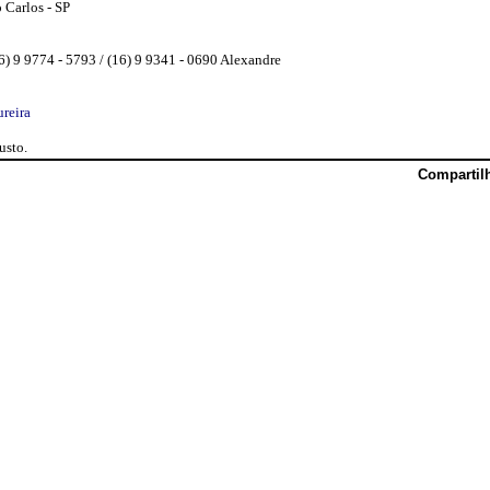
 Carlos - SP
6) 9 9774 - 5793 / (16) 9 9341 - 0690 Alexandre
reira
usto.
Compartil