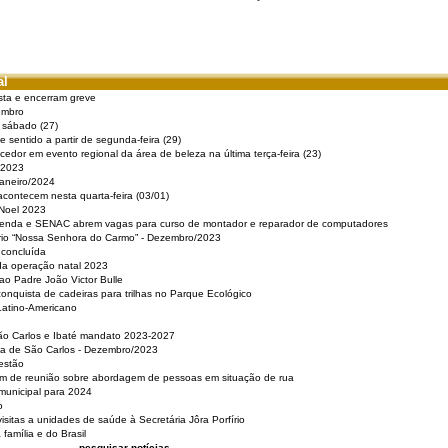
al
sta e encerram greve
embro
e sábado (27)
 sentido a partir de segunda-feira (29)
cedor em evento regional da área de beleza na última terça-feira (23)
 2023
Janeiro/2024
acontecem nesta quarta-feira (03/01)
 Noel 2023
 Renda e SENAC abrem vagas para curso de montador e reparador de computadores
ério “Nossa Senhora do Carmo” - Dezembro/2023
 concluída
da operação natal 2023
o Padre João Victor Bulle
nquista de cadeiras para trilhas no Parque Ecológico
Latino-Americano
São Carlos e Ibaté mandato 2023-2027
sa de São Carlos - Dezembro/2023
estão
pam de reunião sobre abordagem de pessoas em situação de rua
municipal para 2024
o
isitas a unidades de saúde à Secretária Jôra Porfírio
família e do Brasil
pesquisar notícias