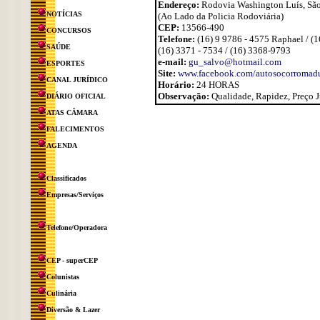
Endereço:
Rodovia Washington Luís, São
NOTÍCIAS
(Ao Lado da Policia Rodoviária)
CEP:
13566-490
CONCURSOS
Telefone:
(16) 9 9786 - 4575 Raphael / (1
SAÚDE
(16) 3371 - 7534 / (16) 3368-9793
e-mail:
gu_salvo@hotmail.com
ESPORTES
Site:
www.facebook.com/autosocorromadu
CANAL JURÍDICO
Horário:
24 HORAS
Observação:
Qualidade, Rapidez, Preço J
DIÁRIO OFICIAL
ATAS CÂMARA
FALECIMENTOS
AGENDA
Classificados
Empresas/Serviços
Telefone/Operadora
CEP - superCEP
Colunistas
Culinária
Diversão & Lazer