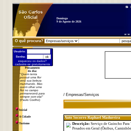
Domingo
9 de Agosto de 2026
O quê procura?
Usuário:
Senha:
esqueceu os dados?
cadastre-se gratuitamente
Pensamento
do dia:
"
Quem tenta
possuir uma flor
verá sua beleza
murchando. Mas
quem olhar uma
flor no campo
permanecerá para
/ Empresas/Serviços
sempre com ela!
"
(Paulo Coelho)
Inicial
A Cidade
Auto Socorro Raphael Madureira
Descrição:
Serviço de Guincho Para 
Turismo
Pesados em Geral (Ônibus, Caminhões,