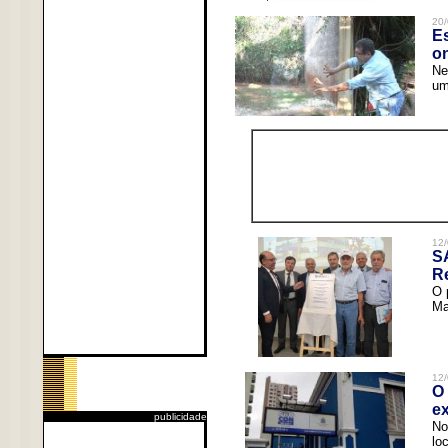
20/
Es
o
Ne
um
12/
S
R
O 
Ma
12/
O 
ex
publicidade
No
lo