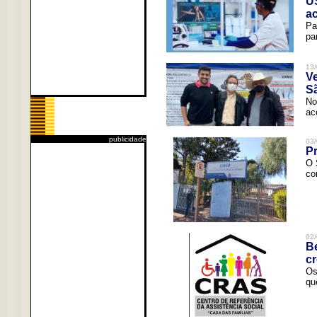
U
a
Pa
pa
13/
V
Sã
No
ac
publicidade
03/
Pr
O 
co
02/
Be
c
Os
qu