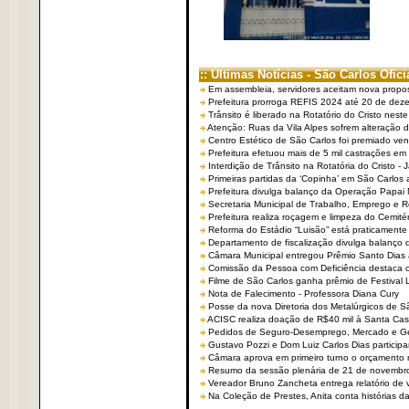
:: Últimas Notícias - São Carlos Ofici
Em assembleia, servidores aceitam nova propo
Prefeitura prorroga REFIS 2024 até 20 de dez
Trânsito é liberado na Rotatório do Cristo nest
Atenção: Ruas da Vila Alpes sofrem alteração de
Centro Estético de São Carlos foi premiado ven
Prefeitura efetuou mais de 5 mil castrações em
Interdição de Trânsito na Rotatória do Cristo - 
Primeiras partidas da ‘Copinha’ em São Carlos 
Prefeitura divulga balanço da Operação Papai
Secretaria Municipal de Trabalho, Emprego e
Prefeitura realiza roçagem e limpeza do Cemit
Reforma do Estádio “Luisão” está praticamente
Departamento de fiscalização divulga balanço 
Câmara Municipal entregou Prêmio Santo Dias a
Comissão da Pessoa com Deficiência destaca co
Filme de São Carlos ganha prêmio de Festival 
Nota de Falecimento - Professora Diana Cury
Posse da nova Diretoria dos Metalúrgicos de 
ACISC realiza doação de R$40 mil à Santa Ca
Pedidos de Seguro-Desemprego, Mercado e G
Gustavo Pozzi e Dom Luiz Carlos Dias partici
Câmara aprova em primeiro turno o orçamento 
Resumo da sessão plenária de 21 de novembr
Vereador Bruno Zancheta entrega relatório de v
Na Coleção de Prestes, Anita conta histórias da 