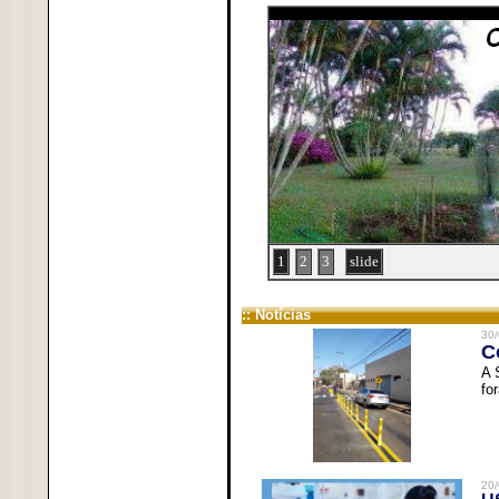
1
2
3
slide
:: Notícias
30/
C
A 
fo
20/