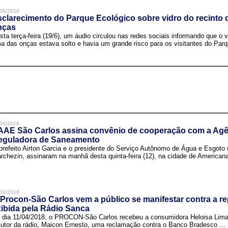
06/2018
clarecimento do Parque Ecológico sobre vidro do recinto
nças
sta terça-feira (19/6), um áudio circulou nas redes sociais informando que o v
a das onças estava solto e havia um grande risco para os visitantes do Parqu
04/2018
AAE São Carlos assina convênio de cooperação com a Agê
eguladora de Saneamento
prefeito Airton Garcia e o presidente do Serviço Autônomo de Água e Esgoto
rchezin, assinaram na manhã desta quinta-feira (12), na cidade de Americana,
04/2018
Procon-São Carlos vem a público se manifestar contra a r
ibida pela Rádio Sanca
 dia 11/04/2018, o PROCON-São Carlos recebeu a consumidora Heloisa Lim
cutor da rádio, Maicon Ernesto, uma reclamação contra o Banco Bradesco ...