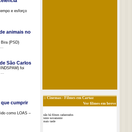
elência
tempo e esforço
de animais no
 Bira (PSD)
..
 de São Carlos
(SINDSPAM) foi
...
::
Cinemas
- Filmes em Cartaz
 que cumprir
Ver filmes em breve
ecido como LOAS –
não há filmes cadastrados
tente novamente
mais tarde