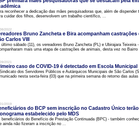
SP premiará mães pesquisadoras que se destacam pela exc
cadêmica
ra reconhecer a dedicação das mães pesquisadoras que, além de dispender 
ra cuidar dos filhos, desenvolvem um trabalho científico, ...
06/2022
ereadores Bruno Zancheta e Bira acompanham castrações 
o Carlos VIII
 último sábado (11), os vereadores Bruno Zancheta (PL) e Ubirajara Teixeira -
ompanharam mais uma etapa de castrações de animais, desta vez no Bairro .
09/2021
imeiro caso de COVID-19 é detectado em Escola Municipal
Sindicato dos Servidores Públicos e Autárquicos Municipais de São Carlos 
municado nesta sexta-feira (03) que na primeira semana do retorno das aulas 
01/2019
neficiários do BCP sem inscrição no Cadastro Único terão
ronograma estabelecido pelo MDS
 beneficiários do Benefício de Prestação Continuada (BPC) - também conh
e ainda não fizeram a inscrição no ...