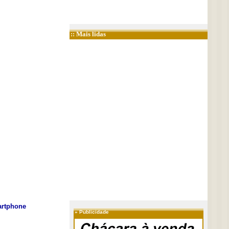
:: Mais lidas
rtphone
»
Publicidade