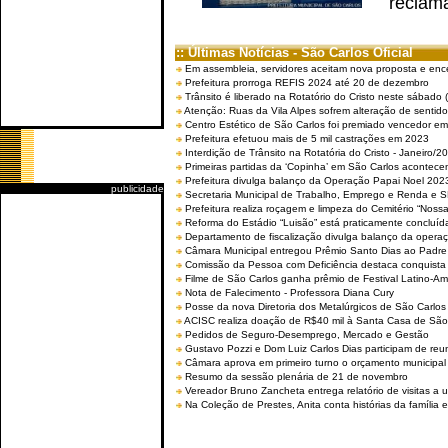
reclama
:: Últimas Notícias - São Carlos Oficial
Em assembleia, servidores aceitam nova proposta e enc
Prefeitura prorroga REFIS 2024 até 20 de dezembro
Trânsito é liberado na Rotatório do Cristo neste sábado 
Atenção: Ruas da Vila Alpes sofrem alteração de sentido 
Centro Estético de São Carlos foi premiado vencedor em 
Prefeitura efetuou mais de 5 mil castrações em 2023
Interdição de Trânsito na Rotatória do Cristo - Janeiro/2
Primeiras partidas da ‘Copinha’ em São Carlos acontecem
Prefeitura divulga balanço da Operação Papai Noel 202
publicidade
Secretaria Municipal de Trabalho, Emprego e Renda e
Prefeitura realiza roçagem e limpeza do Cemitério “No
Reforma do Estádio “Luisão” está praticamente concluíd
Departamento de fiscalização divulga balanço da opera
Câmara Municipal entregou Prêmio Santo Dias ao Padre 
Comissão da Pessoa com Deficiência destaca conquista d
Filme de São Carlos ganha prêmio de Festival Latino-Am
Nota de Falecimento - Professora Diana Cury
Posse da nova Diretoria dos Metalúrgicos de São Carlo
ACISC realiza doação de R$40 mil à Santa Casa de São
Pedidos de Seguro-Desemprego, Mercado e Gestão
Gustavo Pozzi e Dom Luiz Carlos Dias participam de re
Câmara aprova em primeiro turno o orçamento municipal
Resumo da sessão plenária de 21 de novembro
Vereador Bruno Zancheta entrega relatório de visitas a 
Na Coleção de Prestes, Anita conta histórias da família e