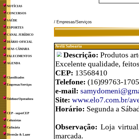
NOTÍCIAS
CONCURSOS
SAÚDE
/ Empresas/Serviços
ESPORTES
CANAL JURÍDICO
DIÁRIO OFICIAL
Avelã Saboaria
ATAS CÂMARA
Descrição:
Produtos art
FALECIMENTOS
Excelente qualidade, feito
AGENDA
CEP:
13568410
Classificados
Telefone:
(16)99763-170
Empresas/Serviços
e-mail:
samydomeni@gma
Site:
www.elo7.com.br/avel
Telefone/Operadora
Horário:
Segunda a Sábad
CEP - superCEP
Colunistas
Observação:
Loja virtua
Culinária
marcada.
Diversão & Lazer