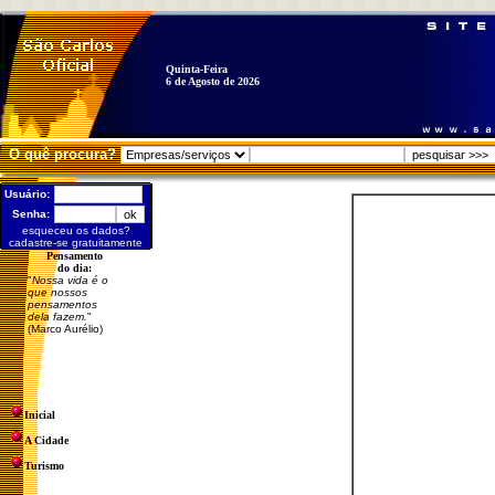
Quinta-Feira
6 de Agosto de 2026
O quê procura?
Usuário:
Senha:
esqueceu os dados?
cadastre-se gratuitamente
Pensamento
do dia:
"
Nossa vida é o
que nossos
pensamentos
dela fazem.
"
(Marco Aurélio)
Inicial
A Cidade
Turismo