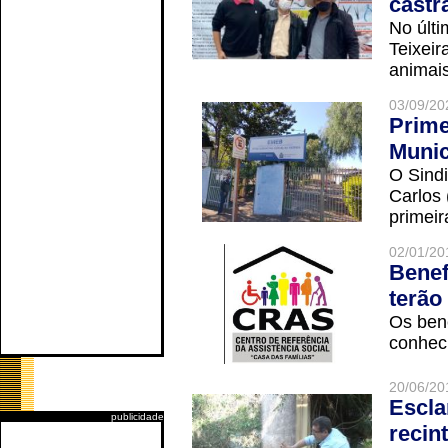
castr
No últi
Teixei
animais
03/09/20
Prime
Munic
O Sindi
Carlos
primeir
02/01/20
Benef
terão
Os ben
conheci
20/06/20
Escla
publicidade
recin