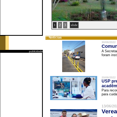
1
2
3
slide
:: Notícias
30/06/2022
Comuni
A Secreta
publicidade
foram inst
20/06/2022
USP pre
acadêm
Para reco
para cuida
13/06/20
Verea