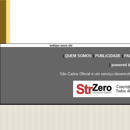
indique nosso site
|
QUEM SOMOS
|
PUBLICIDADE
|
FA
|
powered 
São Carlos Oficial é um serviço desenvol
Copyrig
Todos di