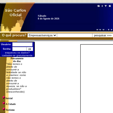
Sábado
8 de Agosto de 2026
O quê procura?
Usuário:
Senha:
esqueceu os dados?
cadastre-se gratuitamente
Pensamento
do dia:
"
Não temos o
direito de
consumir a
felicidade se não
a criarmos: como
não temos o
direito de
consumir a
riqueza, se não a
produzimos!
"
(Desconhecido)
Inicial
A Cidade
Turismo