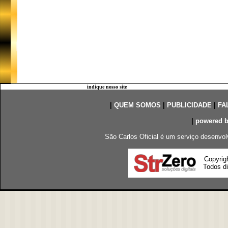
indique nosso site
|
QUEM SOMOS
|
PUBLICIDADE
|
FA
|
powered 
São Carlos Oficial é um serviço desenvol
Copyrig
Todos di