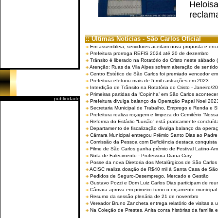
Helois
reclama
:: Últimas Notícias - São Carlos Oficial
Em assembleia, servidores aceitam nova proposta e enc
Prefeitura prorroga REFIS 2024 até 20 de dezembro
Trânsito é liberado na Rotatório do Cristo neste sábado 
Atenção: Ruas da Vila Alpes sofrem alteração de sentido 
Centro Estético de São Carlos foi premiado vencedor em 
Prefeitura efetuou mais de 5 mil castrações em 2023
Interdição de Trânsito na Rotatória do Cristo - Janeiro/2
Primeiras partidas da ‘Copinha’ em São Carlos acontecem
publicidade
Prefeitura divulga balanço da Operação Papai Noel 202
Secretaria Municipal de Trabalho, Emprego e Renda e
Prefeitura realiza roçagem e limpeza do Cemitério “No
Reforma do Estádio “Luisão” está praticamente concluíd
Departamento de fiscalização divulga balanço da opera
Câmara Municipal entregou Prêmio Santo Dias ao Padre 
Comissão da Pessoa com Deficiência destaca conquista d
Filme de São Carlos ganha prêmio de Festival Latino-Am
Nota de Falecimento - Professora Diana Cury
Posse da nova Diretoria dos Metalúrgicos de São Carlo
ACISC realiza doação de R$40 mil à Santa Casa de São
Pedidos de Seguro-Desemprego, Mercado e Gestão
Gustavo Pozzi e Dom Luiz Carlos Dias participam de re
Câmara aprova em primeiro turno o orçamento municipal
Resumo da sessão plenária de 21 de novembro
Vereador Bruno Zancheta entrega relatório de visitas a 
Na Coleção de Prestes, Anita conta histórias da família e