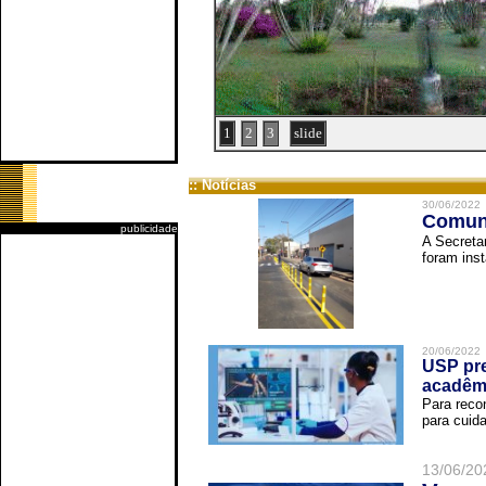
1
2
3
slide
:: Notícias
30/06/2022
Comuni
publicidade
A Secreta
foram inst
20/06/2022
USP pre
acadêm
Para reco
para cuida
13/06/20