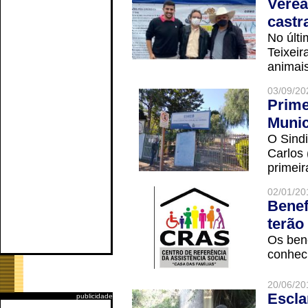
Verea
castr
No últi
Teixei
animais
03/09/20
Prime
Munic
O Sindi
Carlos
primeir
02/01/20
Benef
terão
Os ben
conheci
20/06/20
Escla
publicidade