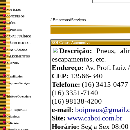
NOTÍCIAS
CONCURSOS
/ Empresas/Serviços
SAÚDE
ESPORTES
CANAL JURÍDICO
BOI Centro Automotivo
DIÁRIO OFICIAL
Descrição:
Pneus, ali
ATAS CÂMARA
FALECIMENTOS
escapamentos, etc.
AGENDA
Endereço:
Av. Prof. Luiz 
CEP:
13566-340
Classificados
Telefone:
(16) 3415-0477
Empresas/Serviços
(16) 3351-7140
Telefone/Operadora
(16) 98138-4200
e-mail:
boipneus@gmail.
CEP - superCEP
Site:
www.caboi.com.br
Colunistas
Culinária
Horário:
Seg a Sex 08:00
Diversão & Lazer