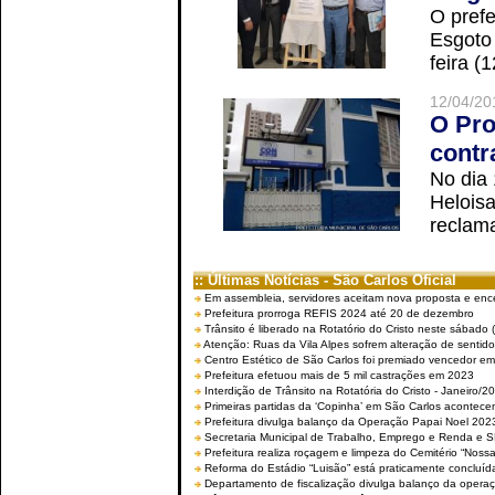
O prefe
Esgoto
feira (
12/04/20
O Pro
contr
No dia
Helois
reclama
:: Últimas Notícias - São Carlos Oficial
Em assembleia, servidores aceitam nova proposta e enc
Prefeitura prorroga REFIS 2024 até 20 de dezembro
Trânsito é liberado na Rotatório do Cristo neste sábado 
Atenção: Ruas da Vila Alpes sofrem alteração de sentido 
Centro Estético de São Carlos foi premiado vencedor em 
Prefeitura efetuou mais de 5 mil castrações em 2023
Interdição de Trânsito na Rotatória do Cristo - Janeiro/2
Primeiras partidas da ‘Copinha’ em São Carlos acontecem
Prefeitura divulga balanço da Operação Papai Noel 202
Secretaria Municipal de Trabalho, Emprego e Renda e
Prefeitura realiza roçagem e limpeza do Cemitério “No
Reforma do Estádio “Luisão” está praticamente concluíd
Departamento de fiscalização divulga balanço da opera