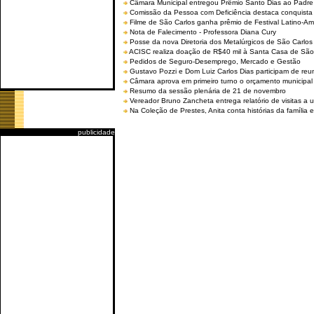
Câmara Municipal entregou Prêmio Santo Dias ao Padre 
Comissão da Pessoa com Deficiência destaca conquista d
Filme de São Carlos ganha prêmio de Festival Latino-Am
Nota de Falecimento - Professora Diana Cury
Posse da nova Diretoria dos Metalúrgicos de São Carlo
ACISC realiza doação de R$40 mil à Santa Casa de São
Pedidos de Seguro-Desemprego, Mercado e Gestão
Gustavo Pozzi e Dom Luiz Carlos Dias participam de re
Câmara aprova em primeiro turno o orçamento municipal
Resumo da sessão plenária de 21 de novembro
Vereador Bruno Zancheta entrega relatório de visitas a 
Na Coleção de Prestes, Anita conta histórias da família e
publicidade