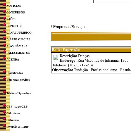
NOTÍCIAS
CONCURSOS
SAÚDE
ESPORTES
/ Empresas/Serviços
CANAL JURÍDICO
DIÁRIO OFICIAL
ATAS CÂMARA
Ballet Expressão
FALECIMENTOS
Descrição:
Danças
AGENDA
Endereço:
Rua Visconde de Inhaúma, 1305
Telefone:
(16) 3371-5214
Observação:
Tradição - Profissionalismo - Resul
Classificados
Empresas/Serviços
Telefone/Operadora
CEP - superCEP
Colunistas
Culinária
Diversão & Lazer