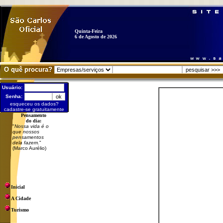
Quinta-Feira
6 de Agosto de 2026
O quê procura?
Usuário:
Senha:
esqueceu os dados?
cadastre-se gratuitamente
Pensamento
do dia:
"
Nossa vida é o
que nossos
pensamentos
dela fazem.
"
(Marco Aurélio)
Inicial
A Cidade
Turismo