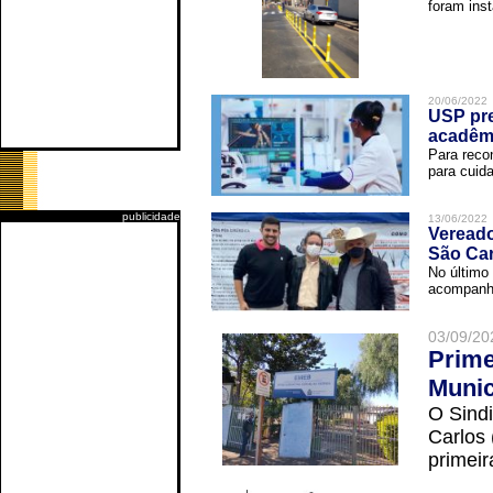
foram inst
20/06/2022
USP pre
acadêm
Para reco
para cuida
publicidade
13/06/2022
Vereado
São Car
No último 
acompanha
03/09/20
Prime
Munic
O Sindi
Carlos
primeir