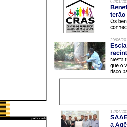
02/01/20
Benef
terão
Os ben
conheci
20/06/20
Escla
recin
Nesta t
que o v
risco p
12/04/20
SAAE 
publicidade
a Agê