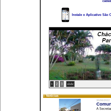
cadas
Instale o Aplicativo São 
1
2
3
slide
:: Notícias
30/06/2022
Comuni
A Secreta