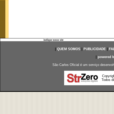
indique nosso site
|
QUEM SOMOS
|
PUBLICIDADE
|
FA
|
powered 
São Carlos Oficial é um serviço desenvol
Copyrig
Todos di