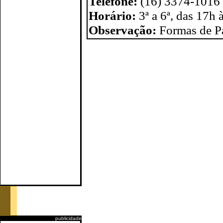
Telefone:
(16) 3374-1016
Horário:
3ª a 6ª, das 17h
Observação:
Formas de P
publicidade