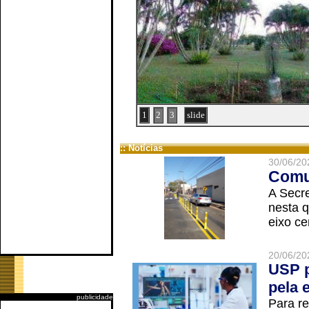
1
2
3
slide
:: Notícias
30/06/20
Comun
A Secre
nesta q
eixo ce
20/06/20
USP p
pela 
publicidade
Para r