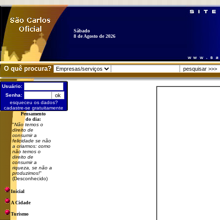
Sábado
8 de Agosto de 2026
O quê procura?
Usuário:
Senha:
esqueceu os dados?
cadastre-se gratuitamente
Pensamento
do dia:
"
Não temos o
direito de
consumir a
felicidade se não
a criarmos: como
não temos o
direito de
consumir a
riqueza, se não a
produzimos!
"
(Desconhecido)
Inicial
A Cidade
Turismo