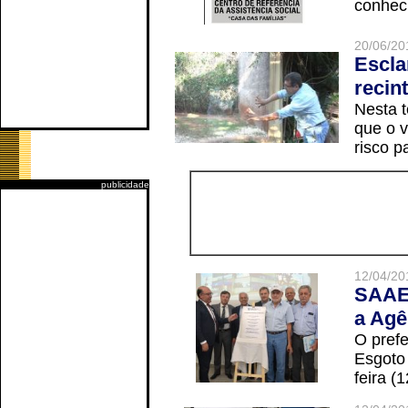
conheci
20/06/20
Escla
recin
Nesta t
que o v
risco p
publicidade
12/04/20
SAAE 
a Agê
O prefe
Esgoto
feira (