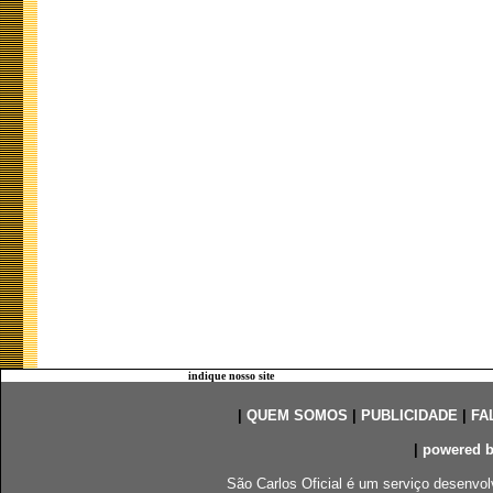
indique nosso site
|
QUEM SOMOS
|
PUBLICIDADE
|
FA
|
powered 
São Carlos Oficial é um serviço desenvol