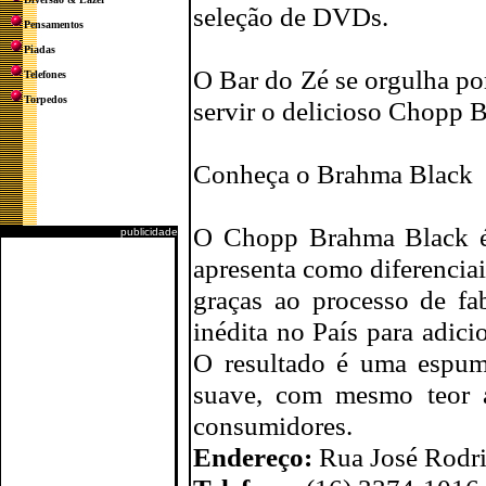
seleção de DVDs.
Pensamentos
Piadas
O Bar do Zé se orgulha por
Telefones
Torpedos
servir o delicioso Chopp 
Conheça o Brahma Black
O Chopp Brahma Black é 
publicidade
apresenta como diferenciais
graças ao processo de fa
inédita no País para adici
O resultado é uma espum
suave, com mesmo teor 
consumidores.
Endereço:
Rua José Rodri