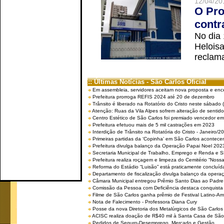
12/04/20
O Pro
contr
No dia
Helois
reclama
:: Últimas Notícias - São Carlos Oficial
Em assembleia, servidores aceitam nova proposta e enc
Prefeitura prorroga REFIS 2024 até 20 de dezembro
Trânsito é liberado na Rotatório do Cristo neste sábado 
Atenção: Ruas da Vila Alpes sofrem alteração de sentido 
Centro Estético de São Carlos foi premiado vencedor em 
Prefeitura efetuou mais de 5 mil castrações em 2023
Interdição de Trânsito na Rotatória do Cristo - Janeiro/2
Primeiras partidas da ‘Copinha’ em São Carlos acontecem
Prefeitura divulga balanço da Operação Papai Noel 202
Secretaria Municipal de Trabalho, Emprego e Renda e
Prefeitura realiza roçagem e limpeza do Cemitério “No
Reforma do Estádio “Luisão” está praticamente concluíd
Departamento de fiscalização divulga balanço da opera
Câmara Municipal entregou Prêmio Santo Dias ao Padre 
Comissão da Pessoa com Deficiência destaca conquista d
Filme de São Carlos ganha prêmio de Festival Latino-Am
Nota de Falecimento - Professora Diana Cury
Posse da nova Diretoria dos Metalúrgicos de São Carlo
ACISC realiza doação de R$40 mil à Santa Casa de São
Pedidos de Seguro-Desemprego, Mercado e Gestão