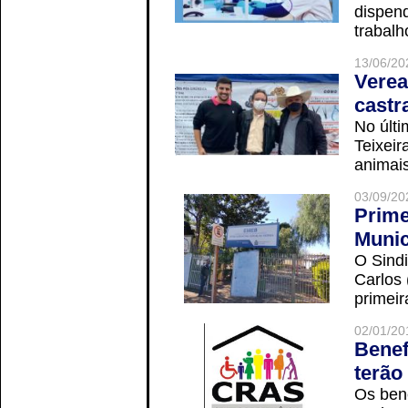
dispend
trabalho
13/06/20
Verea
castr
No últi
Teixei
animais
03/09/20
Prime
Munic
O Sindi
Carlos
primeir
02/01/20
Benef
terão
Os ben