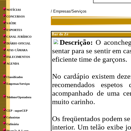
NOTÍCIAS
/ Empresas/Serviços
CONCURSOS
SAÚDE
ESPORTES
Bar do Zé
CANAL JURÍDICO
Descrição:
O aconcheg
DIÁRIO OFICIAL
sentar para se sentir em ca
ATAS CÂMARA
eficiente time de garçons.
FALECIMENTOS
AGENDA
No cardápio existem dezen
Classificados
recomendados espetos
Empresas/Serviços
acompanhado de uma cer
Telefone/Operadora
muito carinho.
CEP - superCEP
Os freqüentados podem se
Colunistas
Culinária
interior. Um telão exibe 
Diversão & Lazer