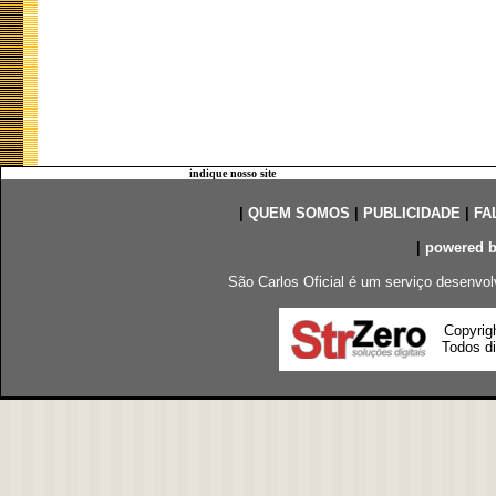
indique nosso site
|
QUEM SOMOS
|
PUBLICIDADE
|
FA
|
powered 
São Carlos Oficial é um serviço desenvol
Copyrig
Todos di