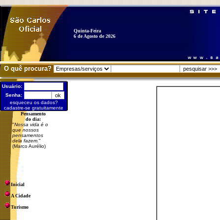
Quinta-Feira
6 de Agosto de 2026
O quê procura?
Usuário:
Senha:
esqueceu os dados?
cadastre-se gratuitamente
Pensamento
do dia:
"
Nossa vida é o
que nossos
pensamentos
dela fazem.
"
(Marco Aurélio)
Inicial
A Cidade
Turismo