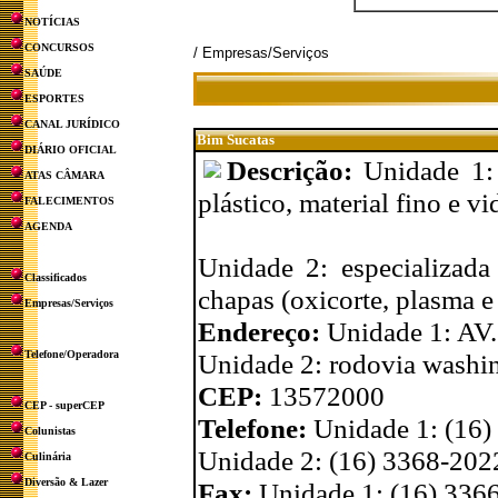
NOTÍCIAS
CONCURSOS
/ Empresas/Serviços
SAÚDE
ESPORTES
CANAL JURÍDICO
Bim Sucatas
DIÁRIO OFICIAL
Descrição:
Unidade 1: 
ATAS CÂMARA
plástico, material fino e vi
FALECIMENTOS
AGENDA
Unidade 2: especializada 
Classificados
chapas (oxicorte, plasma e
Empresas/Serviços
Endereço:
Unidade 1: AV
Telefone/Operadora
Unidade 2: rodovia washi
CEP:
13572000
CEP - superCEP
Telefone:
Unidade 1: (16
Colunistas
Unidade 2: (16) 3368-202
Culinária
Diversão & Lazer
Fax:
Unidade 1: (16) 336