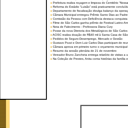
Prefeitura realiza roçagem e limpeza do Cemitério “No
Reforma do Estádio “Luisão” está praticamente concluíd
Departamento de fiscalização divulga balanço da opera
Câmara Municipal entregou Prêmio Santo Dias ao Padre 
Comissão da Pessoa com Deficiência destaca conquista d
Filme de São Carlos ganha prêmio de Festival Latino-Am
Nota de Falecimento - Professora Diana Cury
Posse da nova Diretoria dos Metalúrgicos de São Carlo
ACISC realiza doação de R$40 mil à Santa Casa de São
Pedidos de Seguro-Desemprego, Mercado e Gestão
Gustavo Pozzi e Dom Luiz Carlos Dias participam de re
Câmara aprova em primeiro turno o orçamento municipal
Resumo da sessão plenária de 21 de novembro
Vereador Bruno Zancheta entrega relatório de visitas a 
Na Coleção de Prestes, Anita conta histórias da família e