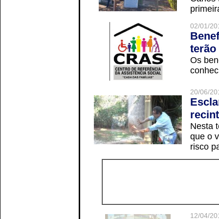
primeir
02/01/20
Benef
terão
Os ben
conheci
20/06/20
Escla
recin
Nesta t
que o v
risco p
12/04/20