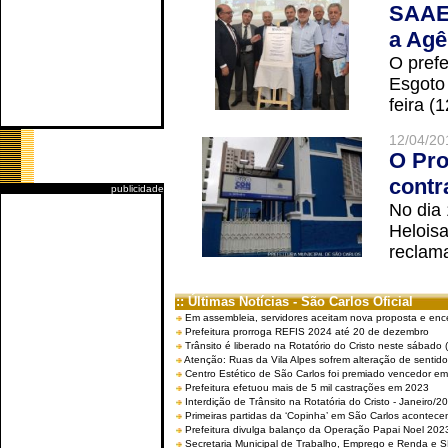
SAAE 
a Agê
O prefe
Esgoto
feira (
12/04/20
O Pro
contr
publicidade
No dia
Helois
reclama
:: Últimas Notícias - São Carlos Oficial
Em assembleia, servidores aceitam nova proposta e enc
Prefeitura prorroga REFIS 2024 até 20 de dezembro
Trânsito é liberado na Rotatório do Cristo neste sábado 
Atenção: Ruas da Vila Alpes sofrem alteração de sentido 
Centro Estético de São Carlos foi premiado vencedor em 
Prefeitura efetuou mais de 5 mil castrações em 2023
Interdição de Trânsito na Rotatória do Cristo - Janeiro/2
Primeiras partidas da ‘Copinha’ em São Carlos acontecem
Prefeitura divulga balanço da Operação Papai Noel 202
Secretaria Municipal de Trabalho, Emprego e Renda e