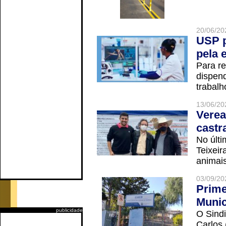
20/06/20
USP p
pela 
Para r
dispend
trabalho
13/06/20
Verea
castr
No últi
Teixei
animais
03/09/20
Prime
Munic
publicidade
O Sindi
Carlos