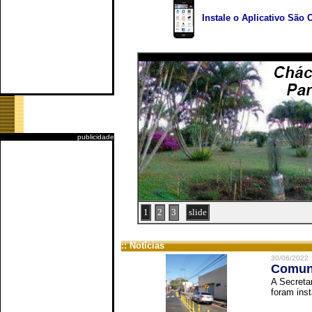
Instale o Aplicativo São 
publicidade
1
2
3
slide
:: Notícias
30/06/2022
Comuni
A Secreta
foram inst