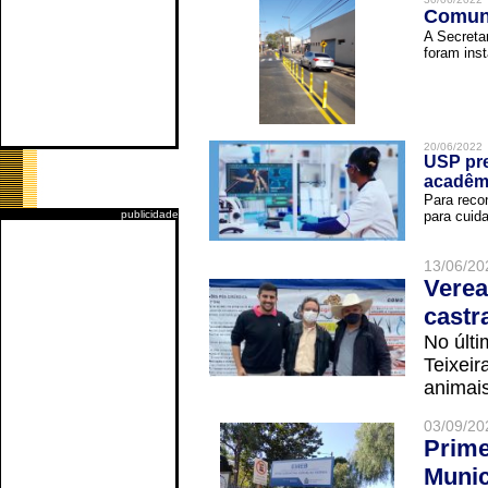
Comuni
A Secreta
foram inst
20/06/2022
USP pre
acadêm
Para reco
publicidade
para cuida
13/06/20
Verea
castr
No últi
Teixei
animais
03/09/20
Prime
Munic