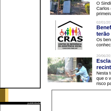
O Sindi
Carlos
primeir
02/01/20
Benef
terão
Os ben
conheci
20/06/20
Escla
recin
Nesta t
que o v
risco p
publicidade