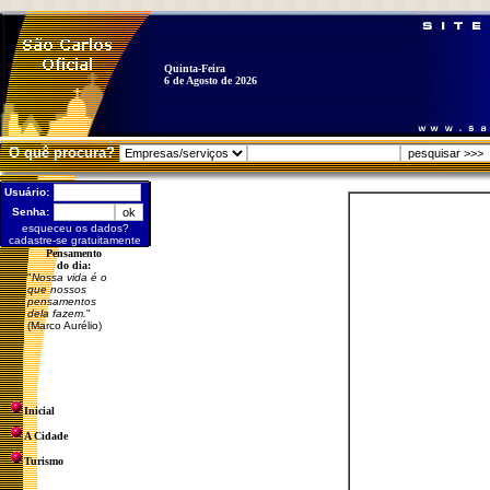
Quinta-Feira
6 de Agosto de 2026
O quê procura?
Usuário:
Senha:
esqueceu os dados?
cadastre-se gratuitamente
Pensamento
do dia:
"
Nossa vida é o
que nossos
pensamentos
dela fazem.
"
(Marco Aurélio)
Inicial
A Cidade
Turismo