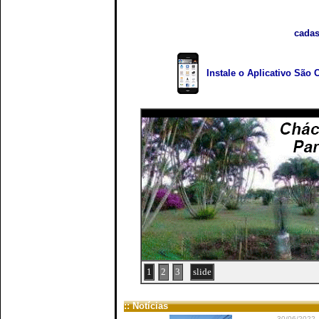
cadas
Instale o Aplicativo São 
1
2
3
slide
:: Notícias
30/06/2022