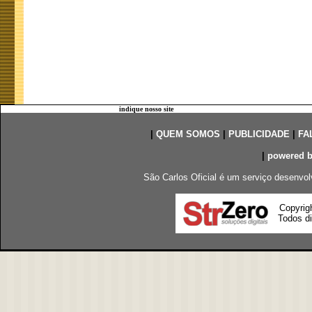
indique nosso site
|
QUEM SOMOS
|
PUBLICIDADE
|
FA
|
powered 
São Carlos Oficial é um serviço desenvol
Copyrig
Todos di