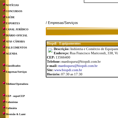
NOTÍCIAS
CONCURSOS
SAÚDE
/ Empresas/Serviços
ESPORTES
CANAL JURÍDICO
DIÁRIO OFICIAL
ATAS CÂMARA
Biopdi - Equipamentos
FALECIMENTOS
Descrição:
Indústria e Comércio de Equipame
Endereço:
Rua Francisco Maricondi, 338, Vi
AGENDA
CEP:
13566400
Telefone:
mardoqueu@biopdi.com.br
e-mail:
mardoqueu@biopdi.com.br
Classificados
Site:
www.biopdi.com.br
Empresas/Serviços
Horário:
07:30 as 17:30
Telefone/Operadora
CEP - superCEP
Colunistas
Culinária
Diversão & Lazer