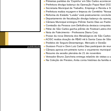
Primeiras partidas da ‘Copinha’ em São Carlos acontecem
Prefeitura divulga balanço da Operação Papai Noel 202
Secretaria Municipal de Trabalho, Emprego e Renda e
Prefeitura realiza roçagem e limpeza do Cemitério “No
Reforma do Estádio “Luisão” está praticamente concluíd
Departamento de fiscalização divulga balanço da opera
Câmara Municipal entregou Prêmio Santo Dias ao Padre 
Comissão da Pessoa com Deficiência destaca conquista d
Filme de São Carlos ganha prêmio de Festival Latino-Am
Nota de Falecimento - Professora Diana Cury
Posse da nova Diretoria dos Metalúrgicos de São Carlo
ACISC realiza doação de R$40 mil à Santa Casa de São
Pedidos de Seguro-Desemprego, Mercado e Gestão
Gustavo Pozzi e Dom Luiz Carlos Dias participam de re
publicidade
Câmara aprova em primeiro turno o orçamento municipal
Resumo da sessão plenária de 21 de novembro
Vereador Bruno Zancheta entrega relatório de visitas a 
Na Coleção de Prestes, Anita conta histórias da família e