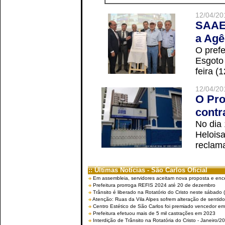
12/04/20
SAAE 
a Agê
O prefe
Esgoto
feira (
12/04/20
O Pro
contr
No dia
Helois
reclama
:: Últimas Notícias - São Carlos Oficial
Em assembleia, servidores aceitam nova proposta e enc
Prefeitura prorroga REFIS 2024 até 20 de dezembro
Trânsito é liberado na Rotatório do Cristo neste sábado 
Atenção: Ruas da Vila Alpes sofrem alteração de sentido 
Centro Estético de São Carlos foi premiado vencedor em 
Prefeitura efetuou mais de 5 mil castrações em 2023
Interdição de Trânsito na Rotatória do Cristo - Janeiro/2