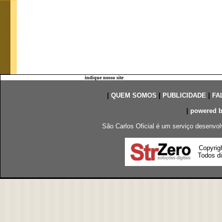
indique nosso site
|
QUEM SOMOS
|
PUBLICIDADE
|
FA
|
powered 
São Carlos Oficial é um serviço desenvol
Copyrig
Todos di