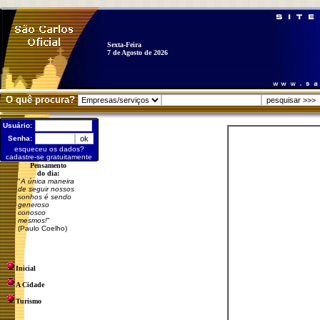
Sexta-Feira
7 de Agosto de 2026
O quê procura?
Usuário:
Senha:
esqueceu os dados?
cadastre-se gratuitamente
Pensamento
do dia:
"
A única maneira
de seguir nossos
sonhos é sendo
generoso
conosco
mesmos!
"
(Paulo Coelho)
Inicial
A Cidade
Turismo