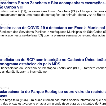
ereadores Bruno Zancheta e Bira acompanham castrações 
o Carlos VIII
 último sábado (11), os vereadores Bruno Zancheta (PL) e Ubirajara Teixeira -
ompanharam mais uma etapa de castrações de animais, desta vez no Bairro .
09/2021
imeiro caso de COVID-19 é detectado em Escola Municipal
Sindicato dos Servidores Públicos e Autárquicos Municipais de São Carlos 
municado nesta sexta-feira (03) que na primeira semana do retorno das aulas 
01/2019
neficiários do BCP sem inscrição no Cadastro Único terão
ronograma estabelecido pelo MDS
 beneficiários do Benefício de Prestação Continuada (BPC) - também conh
e ainda não fizeram a inscrição no ...
06/2018
clarecimento do Parque Ecológico sobre vidro do recinto
nças
sta terça-feira (19/6), um áudio circulou nas redes sociais informando que o v
a das onças estava solto e havia um grande risco para os visitantes do Parqu