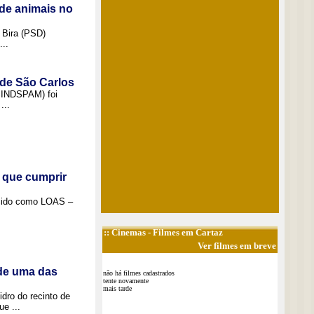
de animais no
 Bira (PSD)
..
 de São Carlos
(SINDSPAM) foi
...
 que cumprir
ecido como LOAS –
::
Cinemas
- Filmes em Cartaz
Ver filmes em breve
 de uma das
não há filmes cadastrados
tente novamente
mais tarde
idro do recinto de
e ...