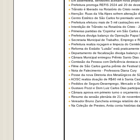
Em assembleia, servidores aceitam nova propo
Prefeitura prorroga REFIS 2024 até 20 de dez
Trânsito é liberado na Rotatório do Cristo nest
Atenção: Ruas da Vila Alpes sofrem alteração de
Centro Estético de São Carlos foi premiado ven
Prefeitura efetuou mais de 5 mil castrações em
Interdição de Trânsito na Rotatória do Cristo - 
Primeiras partidas da ‘Copinha’ em São Carlos 
Prefeitura divulga balanço da Operação Papai
Secretaria Municipal de Trabalho, Emprego e
Prefeitura realiza roçagem e limpeza do Cemit
Reforma do Estádio “Luisão” está praticamente
Departamento de fiscalização divulga balanço 
Câmara Municipal entregou Prêmio Santo Dias a
Comissão da Pessoa com Deficiência destaca co
Filme de São Carlos ganha prêmio de Festival 
Nota de Falecimento - Professora Diana Cury
Posse da nova Diretoria dos Metalúrgicos de 
ACISC realiza doação de R$40 mil à Santa Ca
Pedidos de Seguro-Desemprego, Mercado e G
Gustavo Pozzi e Dom Luiz Carlos Dias partici
Câmara aprova em primeiro turno o orçamento 
Resumo da sessão plenária de 21 de novembr
Vereador Bruno Zancheta entrega relatório de v
Na Coleção de Prestes, Anita conta histórias da 