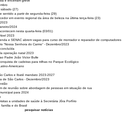
sta e encerram greve
embro
e sábado (27)
 sentido a partir de segunda-feira (29)
cedor em evento regional da área de beleza na última terça-feira (23)
 2023
Janeiro/2024
acontecem nesta quarta-feira (03/01)
 Noel 2023
 Renda e SENAC abrem vagas para curso de montador e reparador de computadores
ério “Nossa Senhora do Carmo” - Dezembro/2023
 concluída
da operação natal 2023
o Padre João Victor Bulle
nquista de cadeiras para trilhas no Parque Ecológico
Latino-Americano
São Carlos e Ibaté mandato 2023-2027
sa de São Carlos - Dezembro/2023
estão
pam de reunião sobre abordagem de pessoas em situação de rua
municipal para 2024
o
isitas a unidades de saúde à Secretária Jôra Porfírio
família e do Brasil
pesquisar notícias