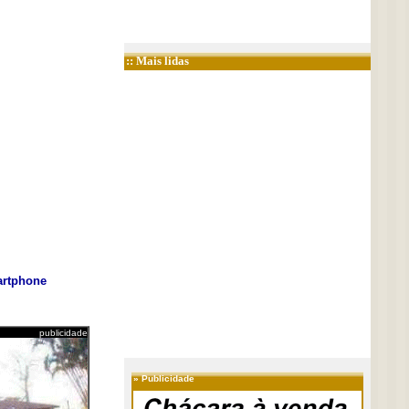
:: Mais lidas
rtphone
publicidade
»
Publicidade