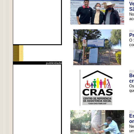
V
Sã
No
ac
03/
Pr
O 
co
publicidade
02/
Be
c
Os
qu
20/
Es
o
Ne
um