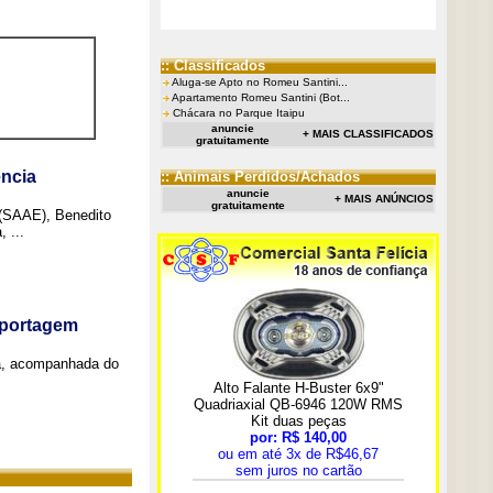
:: Classificados
Aluga-se Apto no Romeu Santini...
Apartamento Romeu Santini (Bot...
Chácara no Parque Itaipu
anuncie
+ MAIS CLASSIFICADOS
gratuitamente
ncia
:: Animais Perdidos/Achados
anuncie
+ MAIS ANÚNCIOS
gratuitamente
 (SAAE), Benedito
 ...
eportagem
a, acompanhada do