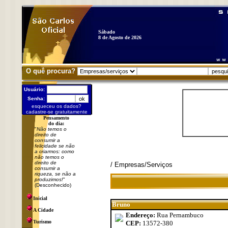
Sábado
8 de Agosto de 2026
O quê procura?
Usuário:
Senha:
esqueceu os dados?
cadastre-se gratuitamente
Pensamento
do dia:
"
Não temos o
direito de
consumir a
felicidade se não
a criarmos: como
não temos o
direito de
/ Empresas/Serviços
consumir a
riqueza, se não a
produzimos!
"
(Desconhecido)
Inicial
Bruno
A Cidade
Endereço:
Rua Pernambuco
Turismo
CEP:
13572-380