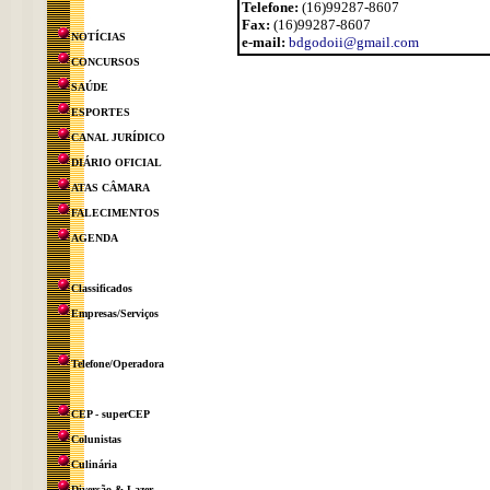
Telefone:
(16)99287-8607
Fax:
(16)99287-8607
NOTÍCIAS
e-mail:
bdgodoii@gmail.com
CONCURSOS
SAÚDE
ESPORTES
CANAL JURÍDICO
DIÁRIO OFICIAL
ATAS CÂMARA
FALECIMENTOS
AGENDA
Classificados
Empresas/Serviços
Telefone/Operadora
CEP - superCEP
Colunistas
Culinária
Diversão & Lazer