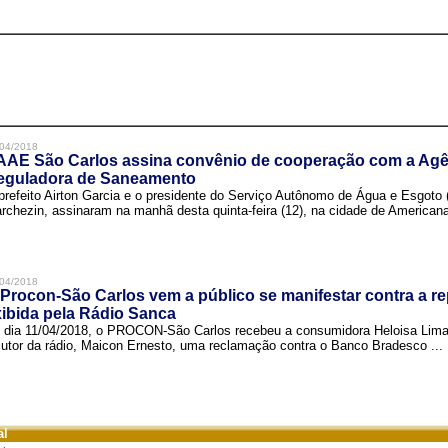
04/2018
AAE São Carlos assina convênio de cooperação com a Agê
eguladora de Saneamento
prefeito Airton Garcia e o presidente do Serviço Autônomo de Água e Esgoto
rchezin, assinaram na manhã desta quinta-feira (12), na cidade de Americana,
04/2018
Procon-São Carlos vem a público se manifestar contra a r
ibida pela Rádio Sanca
 dia 11/04/2018, o PROCON-São Carlos recebeu a consumidora Heloisa Lim
cutor da rádio, Maicon Ernesto, uma reclamação contra o Banco Bradesco ...
al