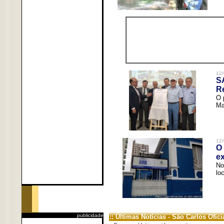
12/
S
R
O 
Ma
12/
O 
ex
No
lo
publicidade
:: Últimas Notícias - São Carlos Ofici