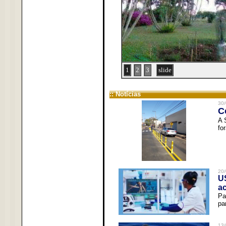
1
2
3
slide
:: Notícias
30/
C
A 
fo
20/
U
a
Pa
pa
13/