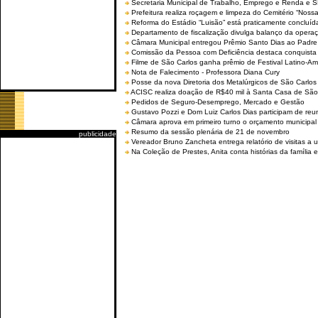
Secretaria Municipal de Trabalho, Emprego e Renda e
Prefeitura realiza roçagem e limpeza do Cemitério “No
Reforma do Estádio “Luisão” está praticamente concluíd
Departamento de fiscalização divulga balanço da opera
Câmara Municipal entregou Prêmio Santo Dias ao Padre 
Comissão da Pessoa com Deficiência destaca conquista d
Filme de São Carlos ganha prêmio de Festival Latino-Am
Nota de Falecimento - Professora Diana Cury
Posse da nova Diretoria dos Metalúrgicos de São Carlo
ACISC realiza doação de R$40 mil à Santa Casa de São
Pedidos de Seguro-Desemprego, Mercado e Gestão
Gustavo Pozzi e Dom Luiz Carlos Dias participam de re
Câmara aprova em primeiro turno o orçamento municipal
Resumo da sessão plenária de 21 de novembro
publicidade
Vereador Bruno Zancheta entrega relatório de visitas a 
Na Coleção de Prestes, Anita conta histórias da família e