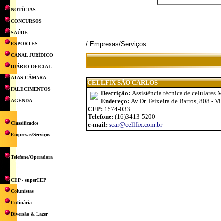
NOTÍCIAS
CONCURSOS
SAÚDE
/ Empresas/Serviços
ESPORTES
CANAL JURÍDICO
DIÁRIO OFICIAL
ATAS CÂMARA
CELLFIX SÃO CARLOS
FALECIMENTOS
Descrição:
Assistência técnica de celulares
Endereço:
Av.Dr. Teixeira de Barros, 808 - V
AGENDA
CEP:
1574-033
Telefone:
(16)3413-5200
Classificados
e-mail:
scar@cellfix.com.br
Empresas/Serviços
Telefone/Operadora
CEP - superCEP
Colunistas
Culinária
Diversão & Lazer