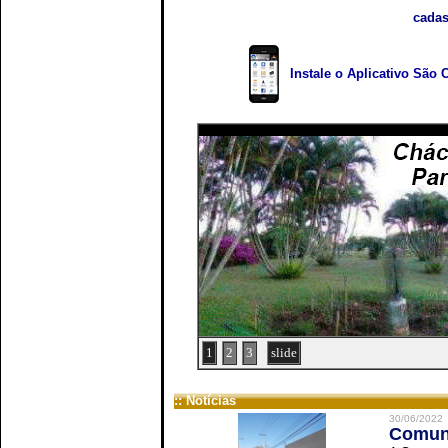
cadas
Instale o Aplicativo São 
1
2
3
slide
:: Notícias
30/06/2022
Comuni