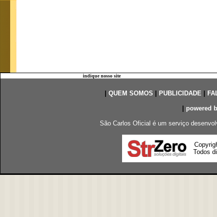
indique nosso site
|
QUEM SOMOS
|
PUBLICIDADE
|
FA
|
powered 
São Carlos Oficial é um serviço desenvol
Copyrig
Todos di