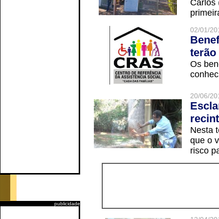
Carlos
primeir
02/01/20
Benef
terão
Os ben
conheci
20/06/20
Escla
recin
Nesta t
que o v
risco p
publicidade