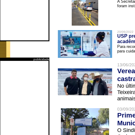
A Secreta
foram inst
20/06/2022
USP pre
acadêm
Para reco
para cuida
publicidade
13/06/20
Verea
castr
No últi
Teixei
animais
03/09/20
Prime
Munic
O Sindi