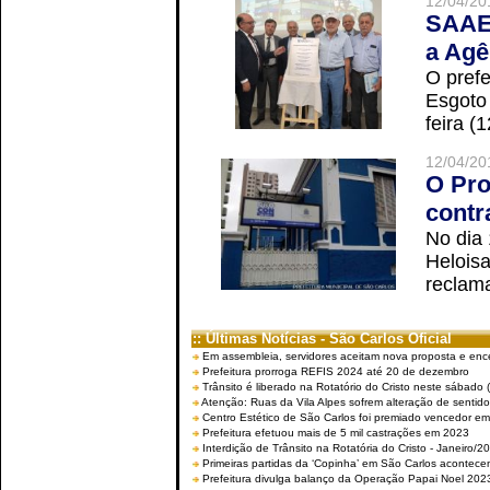
12/04/20
SAAE 
a Agê
O prefe
Esgoto
feira (
12/04/20
O Pro
contr
No dia
Helois
reclama
:: Últimas Notícias - São Carlos Oficial
Em assembleia, servidores aceitam nova proposta e enc
Prefeitura prorroga REFIS 2024 até 20 de dezembro
Trânsito é liberado na Rotatório do Cristo neste sábado 
Atenção: Ruas da Vila Alpes sofrem alteração de sentido 
Centro Estético de São Carlos foi premiado vencedor em 
Prefeitura efetuou mais de 5 mil castrações em 2023
Interdição de Trânsito na Rotatória do Cristo - Janeiro/2
Primeiras partidas da ‘Copinha’ em São Carlos acontecem
Prefeitura divulga balanço da Operação Papai Noel 202