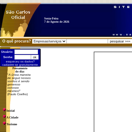
Sexta-Feira
7 de Agosto de 2026
O quê procura?
Usuário:
Senha:
esqueceu os dados?
cadastre-se gratuitamente
Pensamento
do dia:
"
A única maneira
de seguir nossos
sonhos é sendo
generoso
conosco
mesmos!
"
(Paulo Coelho)
Inicial
A Cidade
Turismo