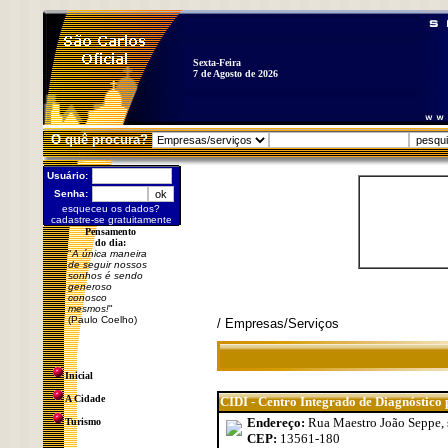
Sexta-Feira
7 de Agosto de 2026
O quê procura?
Usuário:
Senha:
esqueceu os dados?
cadastre-se gratuitamente
Pensamento
do dia:
"
A única maneira
de seguir nossos
sonhos é sendo
generoso
conosco
mesmos!
"
(Paulo Coelho)
/ Empresas/Serviços
Inicial
A Cidade
CIDI - Centro Integrado de Diagnóstic
Endereço:
Rua Maestro João Seppe, s
Turismo
CEP:
13561-180