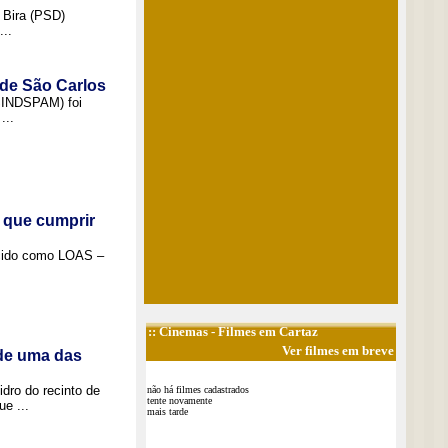
 Bira (PSD)
..
 de São Carlos
(SINDSPAM) foi
...
 que cumprir
ecido como LOAS –
::
Cinemas
- Filmes em Cartaz
Ver filmes em breve
 de uma das
idro do recinto de
não há filmes cadastrados
tente novamente
e ...
mais tarde