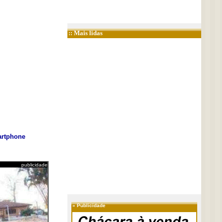
:: Mais lidas
rtphone
publicidade
»
Publicidade