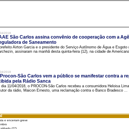
04/2018
AAE São Carlos assina convênio de cooperação com a Agê
eguladora de Saneamento
prefeito Airton Garcia e o presidente do Serviço Autônomo de Água e Esgoto
rchezin, assinaram na manhã desta quinta-feira (12), na cidade de Americana,
04/2018
Procon-São Carlos vem a público se manifestar contra a r
ibida pela Rádio Sanca
 dia 11/04/2018, o PROCON-São Carlos recebeu a consumidora Heloisa Lim
cutor da rádio, Maicon Ernesto, uma reclamação contra o Banco Bradesco ...
al
sta e encerram greve
embro
e sábado (27)