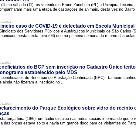
 último sábado (11), os vereadores Bruno Zancheta (PL) e Ubirajara Teixeira -
ompanharam mais uma etapa de castrações de animais, desta vez no Bairro .
09/2021
imeiro caso de COVID-19 é detectado em Escola Municipal
Sindicato dos Servidores Públicos e Autárquicos Municipais de São Carlos 
municado nesta sexta-feira (03) que na primeira semana do retorno das aulas 
01/2019
neficiários do BCP sem inscrição no Cadastro Único terão
ronograma estabelecido pelo MDS
 beneficiários do Benefício de Prestação Continuada (BPC) - também conh
e ainda não fizeram a inscrição no ...
06/2018
clarecimento do Parque Ecológico sobre vidro do recinto
nças
sta terça-feira (19/6), um áudio circulou nas redes sociais informando que o v
a das onças estava solto e havia um grande risco para os visitantes do Parqu