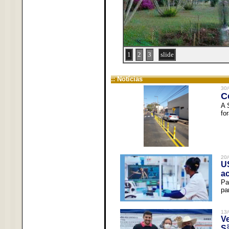
1
2
3
slide
:: Notícias
30/
C
A 
fo
20/
U
a
Pa
pa
13/
V
Sã