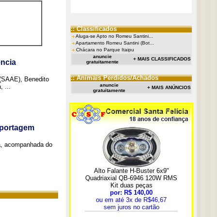
:: Classificados
Aluga-se Apto no Romeu Santini...
Apartamento Romeu Santini (Bot...
Chácara no Parque Itaipu
anuncie
+ MAIS CLASSIFICADOS
ncia
gratuitamente
:: Animais Perdidos/Achados
 (SAAE), Benedito
anuncie
 ...
+ MAIS ANÚNCIOS
gratuitamente
eportagem
a, acompanhada do