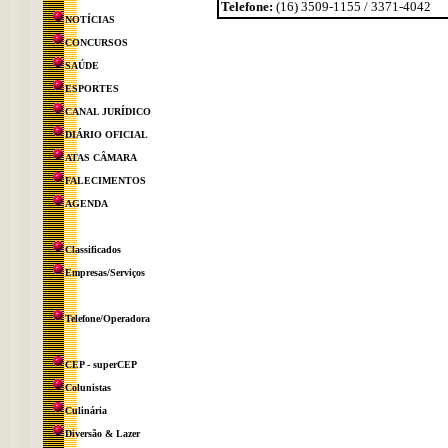
Telefone:
(16) 3509-1155 / 3371-4042
NOTÍCIAS
CONCURSOS
SAÚDE
ESPORTES
CANAL JURÍDICO
DIÁRIO OFICIAL
ATAS CÂMARA
FALECIMENTOS
AGENDA
Classificados
Empresas/Serviços
Telefone/Operadora
CEP - superCEP
Colunistas
Culinária
Diversão & Lazer