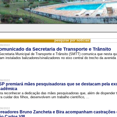
pesquise por notícias:
06/2022
omunicado da Secretaria de Transporte e Trânsito
Secretaria Municipal de Transporte e Trânsito (SMTT) comunica que nesta quin
ram instalados balizadores/sinalizadores no eixo central do trecho da avenida 
06/2022
SP premiará mães pesquisadoras que se destacam pela exc
cadêmica
ra reconhecer a dedicação das mães pesquisadoras que, além de dispender 
ra cuidar dos filhos, desenvolvem um trabalho científico, ...
06/2022
ereadores Bruno Zancheta e Bira acompanham castrações 
o Carlos VIII