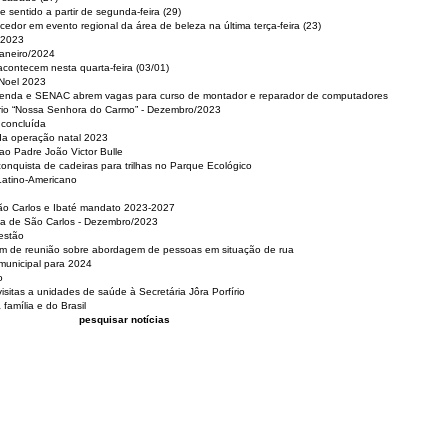
 sentido a partir de segunda-feira (29)
cedor em evento regional da área de beleza na última terça-feira (23)
 2023
Janeiro/2024
acontecem nesta quarta-feira (03/01)
 Noel 2023
 Renda e SENAC abrem vagas para curso de montador e reparador de computadores
ério “Nossa Senhora do Carmo” - Dezembro/2023
 concluída
da operação natal 2023
o Padre João Victor Bulle
nquista de cadeiras para trilhas no Parque Ecológico
Latino-Americano
São Carlos e Ibaté mandato 2023-2027
sa de São Carlos - Dezembro/2023
estão
pam de reunião sobre abordagem de pessoas em situação de rua
municipal para 2024
o
isitas a unidades de saúde à Secretária Jôra Porfírio
família e do Brasil
pesquisar notícias