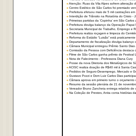
Atenção: Ruas da Vila Alpes sofrem alteração de
Centro Estético de São Carlos foi premiado ven
Prefeitura efetuou mais de 5 mil castrações em
Interdição de Trânsito na Rotatória do Cristo - 
Primeiras partidas da ‘Copinha’ em São Carlos 
Prefeitura divulga balanço da Operação Papai
Secretaria Municipal de Trabalho, Emprego e
Prefeitura realiza roçagem e limpeza do Cemit
Reforma do Estádio “Luisão” está praticamente
Departamento de fiscalização divulga balanço 
Câmara Municipal entregou Prêmio Santo Dias a
Comissão da Pessoa com Deficiência destaca co
Filme de São Carlos ganha prêmio de Festival 
Nota de Falecimento - Professora Diana Cury
Posse da nova Diretoria dos Metalúrgicos de 
ACISC realiza doação de R$40 mil à Santa Ca
Pedidos de Seguro-Desemprego, Mercado e G
Gustavo Pozzi e Dom Luiz Carlos Dias partici
Câmara aprova em primeiro turno o orçamento 
Resumo da sessão plenária de 21 de novembr
Vereador Bruno Zancheta entrega relatório de v
Na Coleção de Prestes, Anita conta histórias da 