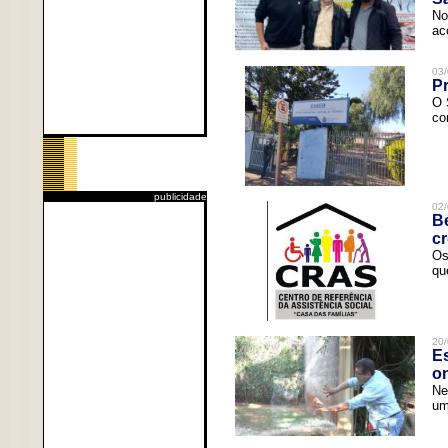
No
ac
03/
Pr
O 
co
publicidade
02/
Be
c
Os
qu
20/
Es
o
Ne
um