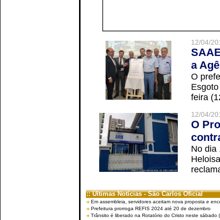
12/04/20
SAAE 
a Agê
O prefe
Esgoto
feira (
12/04/20
O Pro
contr
No dia
Helois
reclama
:: Últimas Notícias - São Carlos Oficial
Em assembleia, servidores aceitam nova proposta e enc
Prefeitura prorroga REFIS 2024 até 20 de dezembro
Trânsito é liberado na Rotatório do Cristo neste sábado 