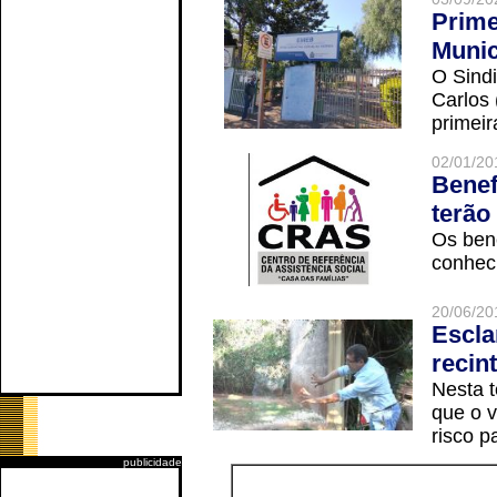
Prime
Munic
O Sindi
Carlos
primeir
02/01/20
Benef
terão
Os ben
conheci
20/06/20
Escla
recin
Nesta t
que o v
risco p
publicidade