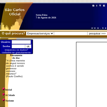
Sexta-Feira
7 de Agosto de 2026
O quê procura?
Usuário:
Senha:
esqueceu os dados?
cadastre-se gratuitamente
Pensamento
do dia:
"
A única maneira
de seguir nossos
sonhos é sendo
generoso
conosco
mesmos!
"
(Paulo Coelho)
Inicial
A Cidade
Turismo