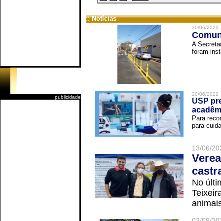
:: Notícias
30/06/2022
Comuni
A Secreta
foram inst
20/06/2022
publicidade
USP pre
acadêm
Para reco
para cuida
13/06/20
Verea
castr
No últi
Teixei
animais
03/09/20