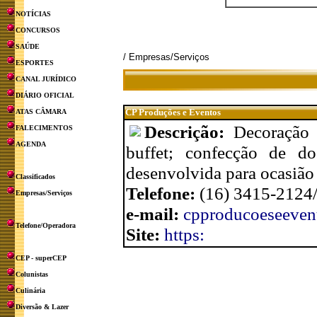
NOTÍCIAS
CONCURSOS
SAÚDE
/ Empresas/Serviços
ESPORTES
CANAL JURÍDICO
DIÁRIO OFICIAL
CP Produções e Eventos
ATAS CÂMARA
Descrição:
Decoração 
FALECIMENTOS
AGENDA
buffet; confecção de do
desenvolvida para ocasião
Classificados
Telefone:
(16) 3415-2124
Empresas/Serviços
e-mail:
cpproducoeseeven
Telefone/Operadora
Site:
https:
CEP - superCEP
Colunistas
Culinária
Diversão & Lazer