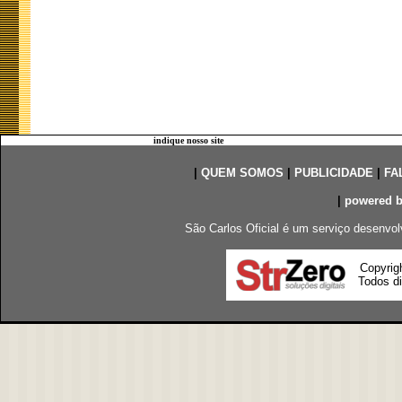
indique nosso site
|
QUEM SOMOS
|
PUBLICIDADE
|
FA
|
powered 
São Carlos Oficial é um serviço desenvol
Copyrig
Todos di