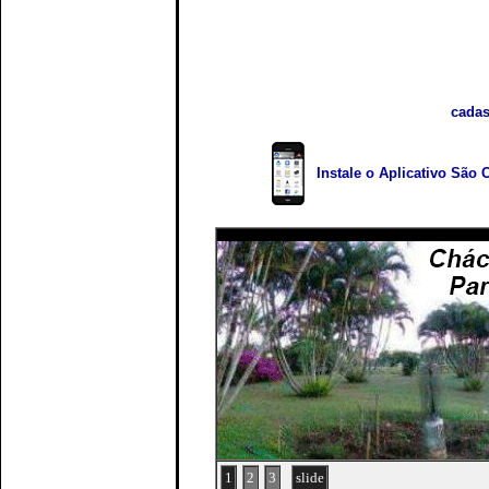
cadas
Instale o Aplicativo São 
1
2
3
slide