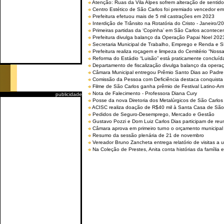
Atenção: Ruas da Vila Alpes sofrem alteração de sentido 
Centro Estético de São Carlos foi premiado vencedor em 
Prefeitura efetuou mais de 5 mil castrações em 2023
Interdição de Trânsito na Rotatória do Cristo - Janeiro/2
Primeiras partidas da ‘Copinha’ em São Carlos acontecem
Prefeitura divulga balanço da Operação Papai Noel 202
Secretaria Municipal de Trabalho, Emprego e Renda e
Prefeitura realiza roçagem e limpeza do Cemitério “No
Reforma do Estádio “Luisão” está praticamente concluíd
Departamento de fiscalização divulga balanço da opera
Câmara Municipal entregou Prêmio Santo Dias ao Padre 
Comissão da Pessoa com Deficiência destaca conquista d
Filme de São Carlos ganha prêmio de Festival Latino-Am
Nota de Falecimento - Professora Diana Cury
publicidade
Posse da nova Diretoria dos Metalúrgicos de São Carlo
ACISC realiza doação de R$40 mil à Santa Casa de São
Pedidos de Seguro-Desemprego, Mercado e Gestão
Gustavo Pozzi e Dom Luiz Carlos Dias participam de re
Câmara aprova em primeiro turno o orçamento municipal
Resumo da sessão plenária de 21 de novembro
Vereador Bruno Zancheta entrega relatório de visitas a 
Na Coleção de Prestes, Anita conta histórias da família e