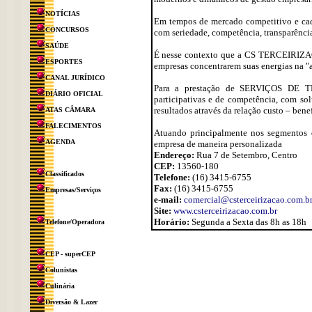
NOTÍCIAS
Em tempos de mercado competitivo e cada 
CONCURSOS
com seriedade, competência, transparência 
SAÚDE
É nesse contexto que a CS TERCEIRIZA
ESPORTES
empresas concentrarem suas energias na "a
CANAL JURÍDICO
Para a prestação de SERVIÇOS DE 
DIÁRIO OFICIAL
participativas e de competência, com so
resultados através da relação custo – benef
ATAS CÂMARA
FALECIMENTOS
Atuando principalmente nos segmentos de
AGENDA
empresa de maneira personalizada
Endereço:
Rua 7 de Setembro, Centro
CEP:
13560-180
Classificados
Telefone:
(16) 3415-6755
Fax:
(16) 3415-6755
Empresas/Serviços
e-mail:
comercial@csterceirizacao.com.b
Site:
www.csterceirizacao.com.br
Horário:
Segunda a Sexta das 8h as 18h
Telefone/Operadora
CEP - superCEP
Colunistas
Culinária
Diversão & Lazer