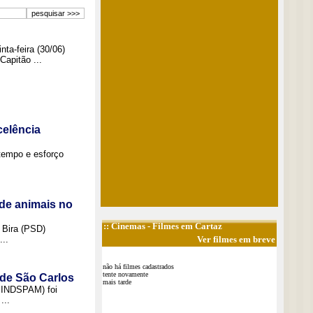
ta-feira (30/06)
Capitão ...
elência
tempo e esforço
de animais no
::
Cinemas
- Filmes em Cartaz
 Bira (PSD)
..
Ver filmes em breve
não há filmes cadastrados
tente novamente
 de São Carlos
mais tarde
(SINDSPAM) foi
...