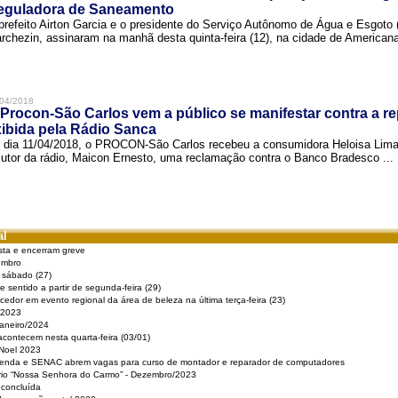
eguladora de Saneamento
prefeito Airton Garcia e o presidente do Serviço Autônomo de Água e Esgoto
rchezin, assinaram na manhã desta quinta-feira (12), na cidade de Americana,
04/2018
Procon-São Carlos vem a público se manifestar contra a r
ibida pela Rádio Sanca
 dia 11/04/2018, o PROCON-São Carlos recebeu a consumidora Heloisa Lim
cutor da rádio, Maicon Ernesto, uma reclamação contra o Banco Bradesco ...
al
sta e encerram greve
embro
e sábado (27)
 sentido a partir de segunda-feira (29)
cedor em evento regional da área de beleza na última terça-feira (23)
 2023
Janeiro/2024
acontecem nesta quarta-feira (03/01)
 Noel 2023
 Renda e SENAC abrem vagas para curso de montador e reparador de computadores
ério “Nossa Senhora do Carmo” - Dezembro/2023
 concluída