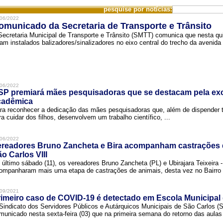
pesquise por notícias:
06/2022
omunicado da Secretaria de Transporte e Trânsito
Secretaria Municipal de Transporte e Trânsito (SMTT) comunica que nesta quin
ram instalados balizadores/sinalizadores no eixo central do trecho da avenida 
06/2022
SP premiará mães pesquisadoras que se destacam pela exc
cadêmica
ra reconhecer a dedicação das mães pesquisadoras que, além de dispender 
ra cuidar dos filhos, desenvolvem um trabalho científico, ...
06/2022
ereadores Bruno Zancheta e Bira acompanham castrações 
o Carlos VIII
 último sábado (11), os vereadores Bruno Zancheta (PL) e Ubirajara Teixeira -
ompanharam mais uma etapa de castrações de animais, desta vez no Bairro .
09/2021
imeiro caso de COVID-19 é detectado em Escola Municipal
Sindicato dos Servidores Públicos e Autárquicos Municipais de São Carlos 
municado nesta sexta-feira (03) que na primeira semana do retorno das aulas 