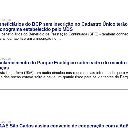
01/2019
neficiários do BCP sem inscrição no Cadastro Único terão
ronograma estabelecido pelo MDS
 beneficiários do Benefício de Prestação Continuada (BPC) - também conh
e ainda não fizeram a inscrição no ...
06/2018
clarecimento do Parque Ecológico sobre vidro do recinto
nças
sta terça-feira (19/6), um áudio circulou nas redes sociais informando que o v
a das onças estava solto e havia um grande risco para os visitantes do Parqu
04/2018
AAE São Carlos assina convênio de cooperação com a Agê