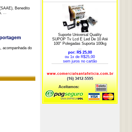
 (SAAE), Benedito
 ...
eportagem
a, acompanhada do