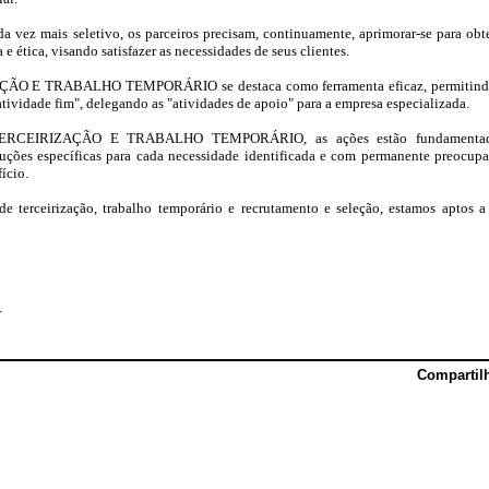
vez mais seletivo, os parceiros precisam, continuamente, aprimorar-se para obt
e ética, visando satisfazer as necessidades de seus clientes.
ÇÃO E TRABALHO TEMPORÁRIO se destaca como ferramenta eficaz, permitindo 
tividade fim", delegando as "atividades de apoio" para a empresa especializada.
TERCEIRIZAÇÃO E TRABALHO TEMPORÁRIO, as ações estão fundamentad
luções específicas para cada necessidade identificada e com permanente preocup
ício.
 terceirização, trabalho temporário e recrutamento e seleção, estamos aptos a
r
Compartil