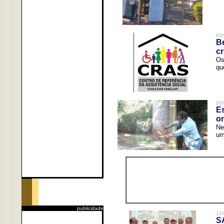
02/
Be
c
Os
qu
20/
Es
o
Ne
um
publicidade
12/
S