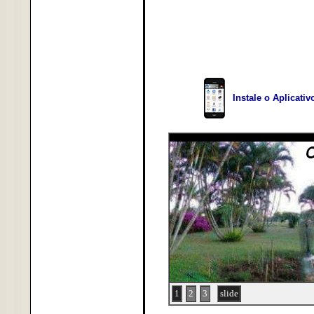
Instale o Aplicati
1
2
3
slide