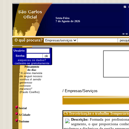
Sexta-Feira
7 de Agosto de 2026
O quê procura?
Usuário:
Senha:
esqueceu os dados?
cadastre-se gratuitamente
Pensamento
do dia:
"
A única maneira
de seguir nossos
sonhos é sendo
generoso
conosco
mesmos!
"
/ Empresas/Serviços
(Paulo Coelho)
Inicial
CS Terceirização e trabalho Temporári
A Cidade
Descrição:
Formada por profission
Turismo
segmento, o que proporciona co
modernos e dinâmicos de gestão empresari