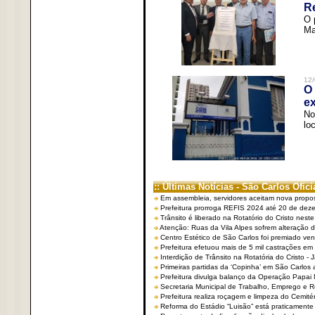
R
O 
Ma
12/
O 
ex
No
lo
:: Últimas Notícias - São Carlos Ofici
Em assembleia, servidores aceitam nova propo
Prefeitura prorroga REFIS 2024 até 20 de dez
Trânsito é liberado na Rotatório do Cristo nest
Atenção: Ruas da Vila Alpes sofrem alteração de
Centro Estético de São Carlos foi premiado ven
Prefeitura efetuou mais de 5 mil castrações em
Interdição de Trânsito na Rotatória do Cristo - 
Primeiras partidas da ‘Copinha’ em São Carlos 
Prefeitura divulga balanço da Operação Papai
Secretaria Municipal de Trabalho, Emprego e
Prefeitura realiza roçagem e limpeza do Cemit
Reforma do Estádio “Luisão” está praticamente