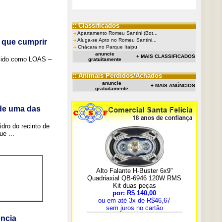
:: Classificados
Apartamento Romeu Santini (Bot...
Aluga-se Apto no Romeu Santini...
 que cumprir
Chácara no Parque Itaipu
anuncie
+ MAIS CLASSIFICADOS
ecido como LOAS –
gratuitamente
:: Animais Perdidos/Achados
anuncie
+ MAIS ANÚNCIOS
gratuitamente
 de uma das
idro do recinto de
e ...
ncia