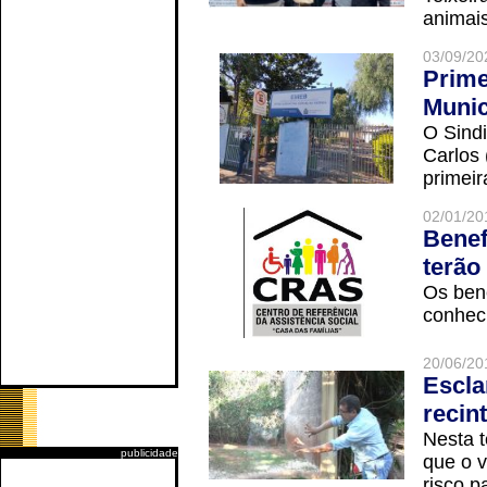
animais
03/09/20
Prime
Munic
O Sindi
Carlos
primeir
02/01/20
Benef
terão
Os ben
conheci
20/06/20
Escla
recin
Nesta t
publicidade
que o v
risco p