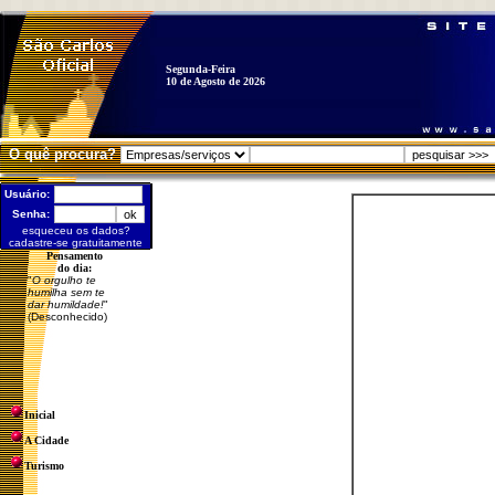
Segunda-Feira
10 de Agosto de 2026
O quê procura?
Usuário:
Senha:
esqueceu os dados?
cadastre-se gratuitamente
Pensamento
do dia:
"
O orgulho te
humilha sem te
dar humildade!
"
(Desconhecido)
Inicial
A Cidade
Turismo