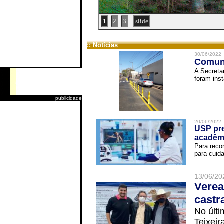
1
2
3
slide
:: Notícias
30/06/2022
Comuni
A Secreta
foram inst
publicidade
20/06/2022
USP pre
acadêm
Para reco
para cuida
13/06/20
Verea
castr
No últi
Teixei