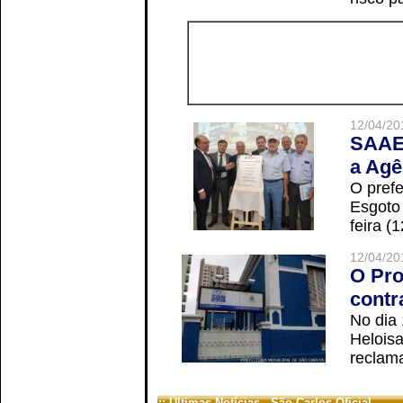
12/04/20
SAAE 
a Agê
O prefe
Esgoto
feira (
12/04/20
O Pro
contr
No dia
Helois
reclama
:: Últimas Notícias - São Carlos Oficial