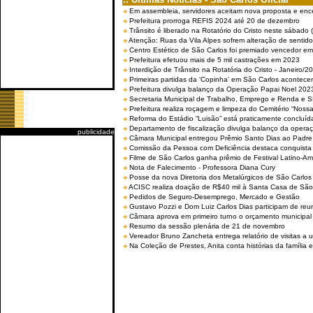
Em assembleia, servidores aceitam nova proposta e enc
Prefeitura prorroga REFIS 2024 até 20 de dezembro
Trânsito é liberado na Rotatório do Cristo neste sábado 
Atenção: Ruas da Vila Alpes sofrem alteração de sentido 
Centro Estético de São Carlos foi premiado vencedor em 
Prefeitura efetuou mais de 5 mil castrações em 2023
Interdição de Trânsito na Rotatória do Cristo - Janeiro/2
Primeiras partidas da ‘Copinha’ em São Carlos acontecem
Prefeitura divulga balanço da Operação Papai Noel 202
Secretaria Municipal de Trabalho, Emprego e Renda e
Prefeitura realiza roçagem e limpeza do Cemitério “No
Reforma do Estádio “Luisão” está praticamente concluíd
Departamento de fiscalização divulga balanço da opera
publicidade
Câmara Municipal entregou Prêmio Santo Dias ao Padre 
Comissão da Pessoa com Deficiência destaca conquista d
Filme de São Carlos ganha prêmio de Festival Latino-Am
Nota de Falecimento - Professora Diana Cury
Posse da nova Diretoria dos Metalúrgicos de São Carlo
ACISC realiza doação de R$40 mil à Santa Casa de São
Pedidos de Seguro-Desemprego, Mercado e Gestão
Gustavo Pozzi e Dom Luiz Carlos Dias participam de re
Câmara aprova em primeiro turno o orçamento municipal
Resumo da sessão plenária de 21 de novembro
Vereador Bruno Zancheta entrega relatório de visitas a 
Na Coleção de Prestes, Anita conta histórias da família e