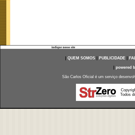
indique nosso site
|
QUEM SOMOS
|
PUBLICIDADE
|
FA
|
powered 
São Carlos Oficial é um serviço desenvol
Copyrig
Todos di