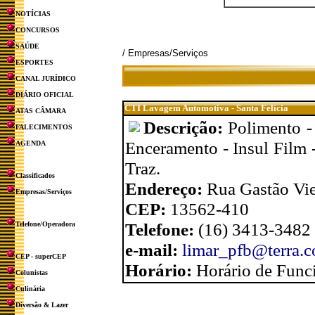
NOTÍCIAS
CONCURSOS
SAÚDE
/ Empresas/Serviços
ESPORTES
CANAL JURÍDICO
DIÁRIO OFICIAL
CTI Lavagem Automotiva - Santa Felícia
ATAS CÂMARA
Descrição:
Polimento -
FALECIMENTOS
Enceramento - Insul Film 
AGENDA
Traz.
Classificados
Endereço:
Rua Gastão Viei
Empresas/Serviços
CEP:
13562-410
Telefone:
(16) 3413-3482
Telefone/Operadora
e-mail:
limar_pfb@terra.c
CEP - superCEP
Horário:
Horário de Func
Colunistas
Culinária
Diversão & Lazer