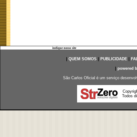
indique nosso site
|
QUEM SOMOS
|
PUBLICIDADE
|
FA
|
powered 
São Carlos Oficial é um serviço desenvol
Copyrig
Todos di