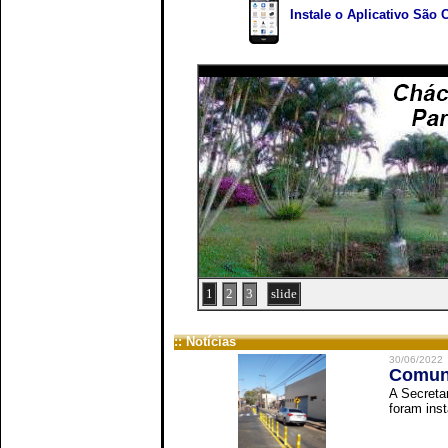
Instale o Aplicativo São 
1
2
3
slide
:: Notícias
30/06/2022
Comuni
A Secreta
foram inst