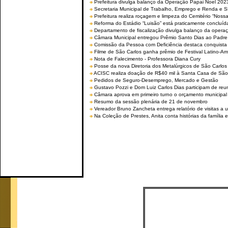
Prefeitura divulga balanço da Operação Papai Noel 202
Secretaria Municipal de Trabalho, Emprego e Renda e
Prefeitura realiza roçagem e limpeza do Cemitério “No
Reforma do Estádio “Luisão” está praticamente concluíd
Departamento de fiscalização divulga balanço da opera
Câmara Municipal entregou Prêmio Santo Dias ao Padre 
Comissão da Pessoa com Deficiência destaca conquista d
Filme de São Carlos ganha prêmio de Festival Latino-Am
Nota de Falecimento - Professora Diana Cury
Posse da nova Diretoria dos Metalúrgicos de São Carlo
ACISC realiza doação de R$40 mil à Santa Casa de São
Pedidos de Seguro-Desemprego, Mercado e Gestão
Gustavo Pozzi e Dom Luiz Carlos Dias participam de re
Câmara aprova em primeiro turno o orçamento municipal
Resumo da sessão plenária de 21 de novembro
Vereador Bruno Zancheta entrega relatório de visitas a 
Na Coleção de Prestes, Anita conta histórias da família e