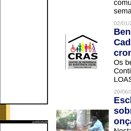
comun
seman
02/01/
Ben
Cad
cro
Os be
Cont
LOAS 
20/06/
Esc
sob
onç
publicidade
Nesta