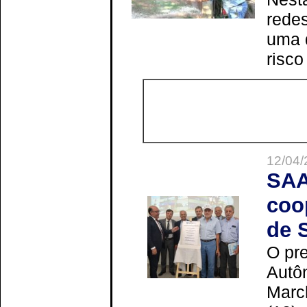
redes
uma 
risco
12/04/
SAA
coo
de 
O pre
Autô
Marc