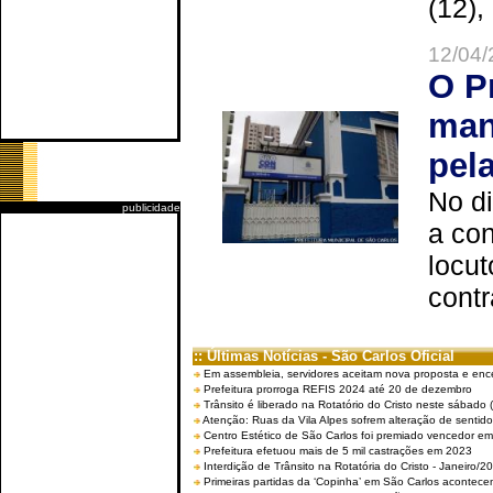
(12),
12/04/
O P
man
pel
No d
publicidade
a co
locut
contr
:: Últimas Notícias - São Carlos Oficial
Em assembleia, servidores aceitam nova proposta e enc
Prefeitura prorroga REFIS 2024 até 20 de dezembro
Trânsito é liberado na Rotatório do Cristo neste sábado 
Atenção: Ruas da Vila Alpes sofrem alteração de sentido 
Centro Estético de São Carlos foi premiado vencedor em 
Prefeitura efetuou mais de 5 mil castrações em 2023
Interdição de Trânsito na Rotatória do Cristo - Janeiro/2
Primeiras partidas da ‘Copinha’ em São Carlos acontecem