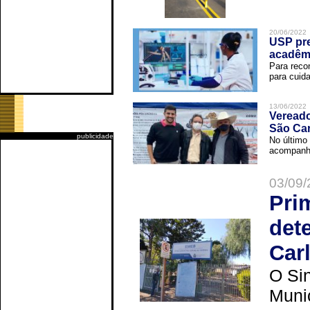
20/06/2022
USP pre
acadêm
Para reco
para cuida
13/06/2022
Vereado
São Car
publicidade
No último 
acompanha
03/09/
Pri
det
Car
O Sin
Muni