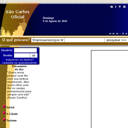
Domingo
9 de Agosto de 2026
O quê procura?
Usuário:
Senha:
esqueceu os dados?
cadastre-se gratuitamente
Pensamento
do dia:
"
Quem tenta
possuir uma flor
verá sua beleza
murchando. Mas
quem olhar uma
flor no campo
permanecerá para
sempre com ela!
"
(Paulo Coelho)
Inicial
A Cidade
Turismo