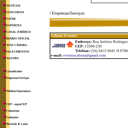
NOTÍCIAS
CONCURSOS
/ Empresas/Serviços
SAÚDE
ESPORTES
CANAL JURÍDICO
Cabana Eventos
DIÁRIO OFICIAL
Endereço:
Rua Antônio Rodrigues 
ATAS CÂMARA
CEP:
13566-230
Telefone:
(16) 3413-3645 /9.978
FALECIMENTOS
e-mail:
eventoscabana@gmail.com
AGENDA
Classificados
Empresas/Serviços
Telefone/Operadora
CEP - superCEP
Colunistas
Culinária
Diversão & Lazer