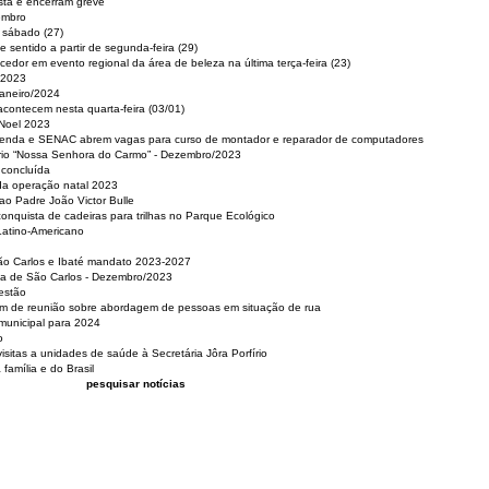
sta e encerram greve
embro
e sábado (27)
 sentido a partir de segunda-feira (29)
cedor em evento regional da área de beleza na última terça-feira (23)
 2023
Janeiro/2024
acontecem nesta quarta-feira (03/01)
 Noel 2023
 Renda e SENAC abrem vagas para curso de montador e reparador de computadores
ério “Nossa Senhora do Carmo” - Dezembro/2023
 concluída
da operação natal 2023
o Padre João Victor Bulle
nquista de cadeiras para trilhas no Parque Ecológico
Latino-Americano
São Carlos e Ibaté mandato 2023-2027
sa de São Carlos - Dezembro/2023
estão
pam de reunião sobre abordagem de pessoas em situação de rua
municipal para 2024
o
isitas a unidades de saúde à Secretária Jôra Porfírio
família e do Brasil
pesquisar notícias