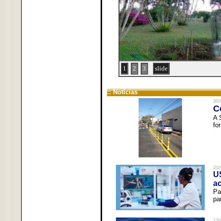
1
2
3
slide
:: Notícias
30/
C
A 
fo
20/
U
a
Pa
pa
13/