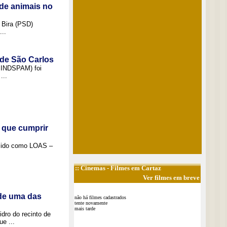
de animais no
 Bira (PSD)
..
 de São Carlos
(SINDSPAM) foi
...
 que cumprir
ecido como LOAS –
::
Cinemas
- Filmes em Cartaz
Ver filmes em breve
 de uma das
não há filmes cadastrados
tente novamente
mais tarde
idro do recinto de
e ...