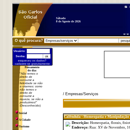
Sábado
8 de Agosto de 2026
O quê procura?
Usuário:
Senha:
esqueceu os dados?
cadastre-se gratuitamente
Pensamento
do dia:
"
Não temos o
direito de
consumir a
felicidade se não
a criarmos: como
não temos o
direito de
/ Empresas/Serviços
consumir a
riqueza, se não a
produzimos!
"
(Desconhecido)
Inicial
Calêndula - Homeopatia e Manipulação
A Cidade
Descrição:
Homeopatia, florais, fisio
Turismo
Endereço:
Rua: XV de Novembro, 16