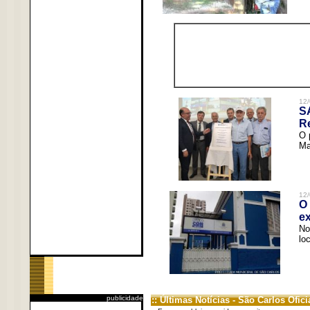
12/
S
R
O 
Ma
12/
O 
ex
No
lo
publicidade
:: Últimas Notícias - São Carlos Ofici