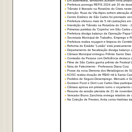
Em assembleia, servidores aceitam nova propo
Prefeitura prorroga REFIS 2024 até 20 de dez
Trânsito é liberado na Rotatório do Cristo nest
Atenção: Ruas da Vila Alpes sofrem alteração de
Centro Estético de São Carlos foi premiado ven
Prefeitura efetuou mais de 5 mil castrações em
Interdição de Trânsito na Rotatória do Cristo - 
Primeiras partidas da ‘Copinha’ em São Carlos 
Prefeitura divulga balanço da Operação Papai
Secretaria Municipal de Trabalho, Emprego e
Prefeitura realiza roçagem e limpeza do Cemit
Reforma do Estádio “Luisão” está praticamente
Departamento de fiscalização divulga balanço 
Câmara Municipal entregou Prêmio Santo Dias a
Comissão da Pessoa com Deficiência destaca co
Filme de São Carlos ganha prêmio de Festival 
Nota de Falecimento - Professora Diana Cury
Posse da nova Diretoria dos Metalúrgicos de 
ACISC realiza doação de R$40 mil à Santa Ca
Pedidos de Seguro-Desemprego, Mercado e G
Gustavo Pozzi e Dom Luiz Carlos Dias partici
Câmara aprova em primeiro turno o orçamento 
Resumo da sessão plenária de 21 de novembr
Vereador Bruno Zancheta entrega relatório de v
Na Coleção de Prestes, Anita conta histórias da 