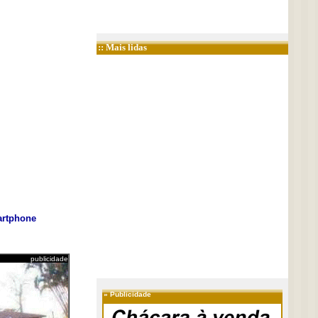
:: Mais lidas
rtphone
publicidade
»
Publicidade