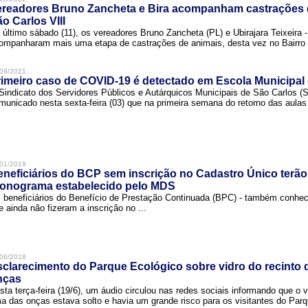
ereadores Bruno Zancheta e Bira acompanham castrações 
o Carlos VIII
 último sábado (11), os vereadores Bruno Zancheta (PL) e Ubirajara Teixeira -
ompanharam mais uma etapa de castrações de animais, desta vez no Bairro .
09/2021
imeiro caso de COVID-19 é detectado em Escola Municipal
Sindicato dos Servidores Públicos e Autárquicos Municipais de São Carlos 
municado nesta sexta-feira (03) que na primeira semana do retorno das aulas 
01/2019
neficiários do BCP sem inscrição no Cadastro Único terão
ronograma estabelecido pelo MDS
 beneficiários do Benefício de Prestação Continuada (BPC) - também conh
e ainda não fizeram a inscrição no ...
06/2018
clarecimento do Parque Ecológico sobre vidro do recinto
nças
sta terça-feira (19/6), um áudio circulou nas redes sociais informando que o v
a das onças estava solto e havia um grande risco para os visitantes do Parqu