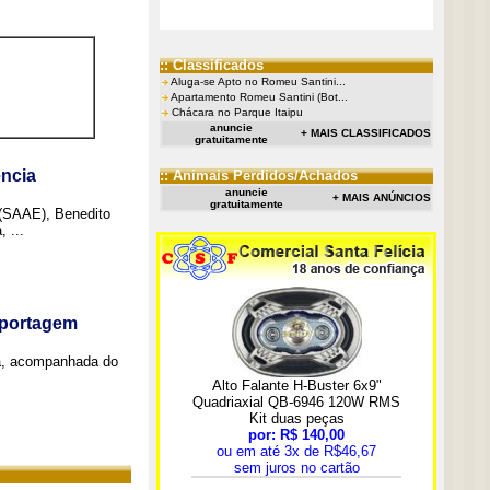
:: Classificados
Aluga-se Apto no Romeu Santini...
Apartamento Romeu Santini (Bot...
Chácara no Parque Itaipu
anuncie
+ MAIS CLASSIFICADOS
gratuitamente
ncia
:: Animais Perdidos/Achados
anuncie
+ MAIS ANÚNCIOS
gratuitamente
 (SAAE), Benedito
 ...
eportagem
a, acompanhada do