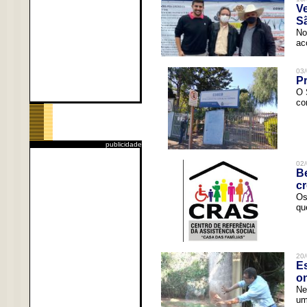
V
Sã
No
ac
03/
Pr
O 
co
publicidade
02/
Be
c
Os
qu
20/
Es
o
Ne
um