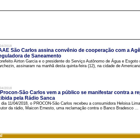
04/2018
AAE São Carlos assina convênio de cooperação com a Agê
eguladora de Saneamento
prefeito Airton Garcia e o presidente do Serviço Autônomo de Água e Esgoto
rchezin, assinaram na manhã desta quinta-feira (12), na cidade de Americana,
04/2018
Procon-São Carlos vem a público se manifestar contra a r
ibida pela Rádio Sanca
 dia 11/04/2018, o PROCON-São Carlos recebeu a consumidora Heloisa Lim
cutor da rádio, Maicon Ernesto, uma reclamação contra o Banco Bradesco ...
al