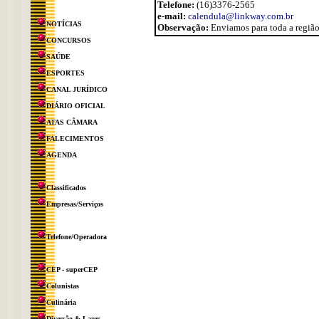
Telefone:
(16)3376-2565
e-mail:
calendula@linkway.com.br
NOTÍCIAS
Observação:
Enviamos para toda a região
CONCURSOS
SAÚDE
ESPORTES
CANAL JURÍDICO
DIÁRIO OFICIAL
ATAS CÂMARA
FALECIMENTOS
AGENDA
Classificados
Empresas/Serviços
Telefone/Operadora
CEP - superCEP
Colunistas
Culinária
Diversão & Lazer