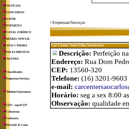
NOTÍCIAS
CONCURSOS
SAÚDE
/ Empresas/Serviços
ESPORTES
CANAL JURÍDICO
DIÁRIO OFICIAL
Car Center Som Film Acessorios
ATAS CÂMARA
Descrição:
Perfeição na
FALECIMENTOS
AGENDA
Endereço:
Rua Dom Pedro 
CEP:
13560-320
Classificados
Telefone:
(16) 3201-9603
Empresas/Serviços
e-mail:
carcentersaocarl
Telefone/Operadora
Horário:
seg a sex 8:00 a
Observação:
qualidade em
CEP - superCEP
Colunistas
Culinária
Diversão & Lazer