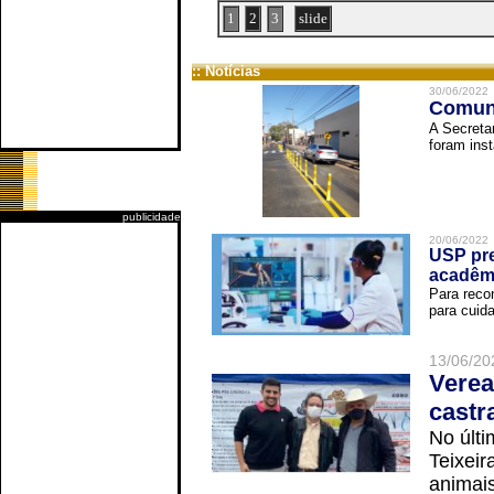
1
2
3
slide
:: Notícias
30/06/2022
Comuni
A Secreta
foram inst
publicidade
20/06/2022
USP pre
acadêm
Para reco
para cuida
13/06/20
Verea
castr
No últi
Teixei
animais