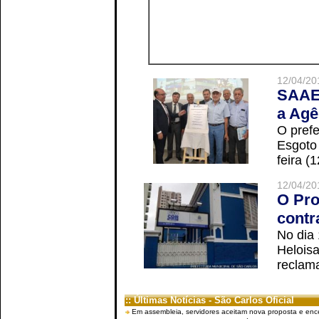
12/04/20
SAAE 
a Agê
O prefe
Esgoto
feira (
12/04/20
O Pro
contr
No dia
Helois
reclama
:: Últimas Notícias - São Carlos Oficial
Em assembleia, servidores aceitam nova proposta e enc