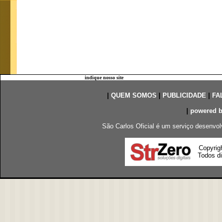
indique nosso site
|
QUEM SOMOS
|
PUBLICIDADE
|
FA
|
powered 
São Carlos Oficial é um serviço desenvol
Copyrig
Todos di