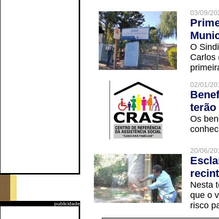
03/09/20
Prime
Munic
O Sindi
Carlos
primeir
02/01/20
Benef
terão
Os ben
conheci
20/06/20
Escla
recin
Nesta t
que o v
risco p
publicidade