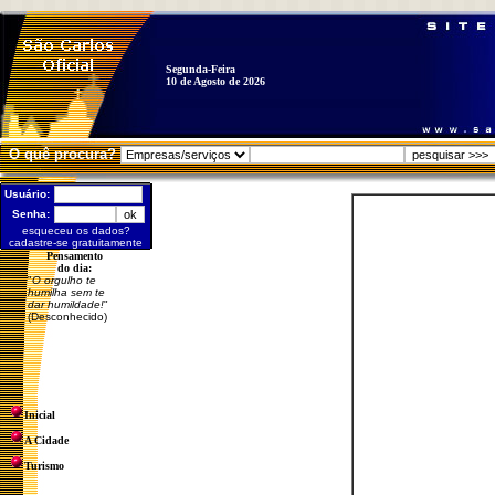
Segunda-Feira
10 de Agosto de 2026
O quê procura?
Usuário:
Senha:
esqueceu os dados?
cadastre-se gratuitamente
Pensamento
do dia:
"
O orgulho te
humilha sem te
dar humildade!
"
(Desconhecido)
Inicial
A Cidade
Turismo