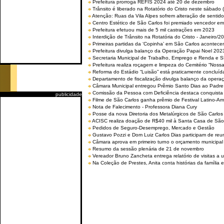
Prefeitura prorroga REFIS 2024 até 20 de dezembro
Trânsito é liberado na Rotatório do Cristo neste sábado 
Atenção: Ruas da Vila Alpes sofrem alteração de sentido 
Centro Estético de São Carlos foi premiado vencedor em 
Prefeitura efetuou mais de 5 mil castrações em 2023
Interdição de Trânsito na Rotatória do Cristo - Janeiro/2
Primeiras partidas da ‘Copinha’ em São Carlos acontecem
Prefeitura divulga balanço da Operação Papai Noel 202
Secretaria Municipal de Trabalho, Emprego e Renda e
Prefeitura realiza roçagem e limpeza do Cemitério “No
Reforma do Estádio “Luisão” está praticamente concluíd
Departamento de fiscalização divulga balanço da opera
Câmara Municipal entregou Prêmio Santo Dias ao Padre 
Comissão da Pessoa com Deficiência destaca conquista d
publicidade
Filme de São Carlos ganha prêmio de Festival Latino-Am
Nota de Falecimento - Professora Diana Cury
Posse da nova Diretoria dos Metalúrgicos de São Carlo
ACISC realiza doação de R$40 mil à Santa Casa de São
Pedidos de Seguro-Desemprego, Mercado e Gestão
Gustavo Pozzi e Dom Luiz Carlos Dias participam de re
Câmara aprova em primeiro turno o orçamento municipal
Resumo da sessão plenária de 21 de novembro
Vereador Bruno Zancheta entrega relatório de visitas a 
Na Coleção de Prestes, Anita conta histórias da família e