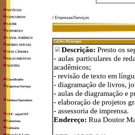
NOTÍCIAS
CONCURSOS
/ Empresas/Serviços
SAÚDE
ESPORTES
CANAL JURÍDICO
Carlos Henrique
DIÁRIO OFICIAL
Descrição:
Presto os se
ATAS CÂMARA
- aulas particulares de re
FALECIMENTOS
acadêmicos;
AGENDA
- revisão de texto em líng
Classificados
- diagramação de livros, jo
Empresas/Serviços
- aulas de diagramação e pr
- elaboração de projetos g
Telefone/Operadora
- assessoria de imprensa.
CEP - superCEP
Endereço:
Rua Doutor Mar
Colunistas
Culinária
Diversão & Lazer