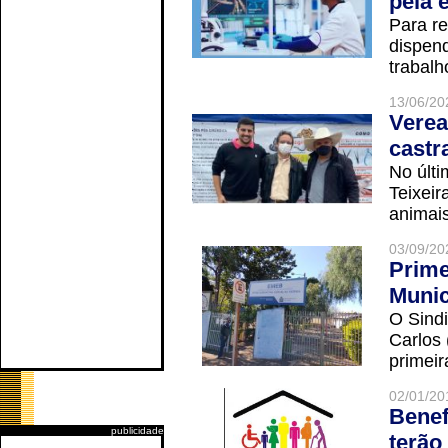
pela 
Para r
dispend
trabalho
13/06/20
Verea
castr
No últi
Teixei
animais
03/09/20
Prime
Munic
O Sindi
Carlos
primeir
02/01/20
Benef
publicidade
terão