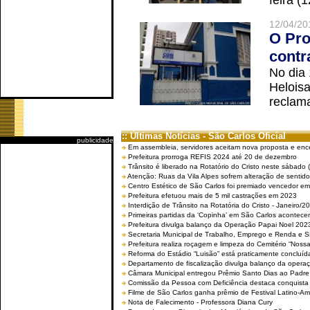
feira (
12/04/20
O Pro
contr
No dia
Helois
reclama
:: Últimas Notícias - São Carlos Oficial
publicidade
Em assembleia, servidores aceitam nova proposta e enc
Prefeitura prorroga REFIS 2024 até 20 de dezembro
Trânsito é liberado na Rotatório do Cristo neste sábado 
Atenção: Ruas da Vila Alpes sofrem alteração de sentido 
Centro Estético de São Carlos foi premiado vencedor em 
Prefeitura efetuou mais de 5 mil castrações em 2023
Interdição de Trânsito na Rotatória do Cristo - Janeiro/2
Primeiras partidas da ‘Copinha’ em São Carlos acontecem
Prefeitura divulga balanço da Operação Papai Noel 202
Secretaria Municipal de Trabalho, Emprego e Renda e
Prefeitura realiza roçagem e limpeza do Cemitério “No
Reforma do Estádio “Luisão” está praticamente concluíd
Departamento de fiscalização divulga balanço da opera
Câmara Municipal entregou Prêmio Santo Dias ao Padre 
Comissão da Pessoa com Deficiência destaca conquista d
Filme de São Carlos ganha prêmio de Festival Latino-Am
Nota de Falecimento - Professora Diana Cury