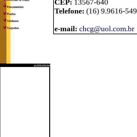
CEP:
13567-640
Pensamentos
Telefone:
(16) 9.9616-549
Piadas
Telefones
e-mail:
chcg@uol.com.br
Torpedos
publicidade