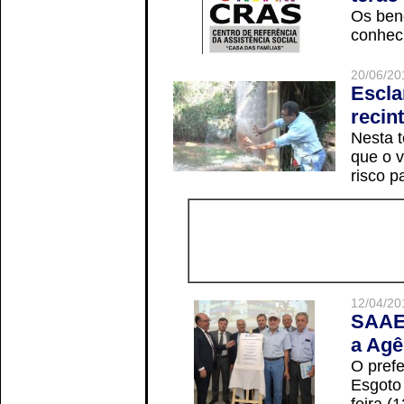
Os ben
conheci
20/06/20
Escla
recin
Nesta t
que o v
risco p
12/04/20
SAAE 
a Agê
O prefe
Esgoto