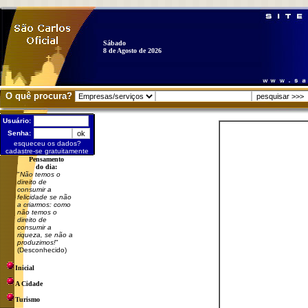
Sábado
8 de Agosto de 2026
O quê procura?
Usuário:
Senha:
esqueceu os dados?
cadastre-se gratuitamente
Pensamento
do dia:
"
Não temos o
direito de
consumir a
felicidade se não
a criarmos: como
não temos o
direito de
consumir a
riqueza, se não a
produzimos!
"
(Desconhecido)
Inicial
A Cidade
Turismo