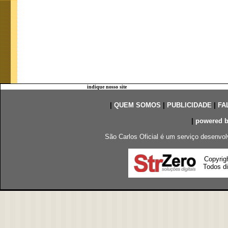
indique nosso site
|
QUEM SOMOS
|
PUBLICIDADE
|
FA
|
powered 
São Carlos Oficial é um serviço desenvol
Copyrig
Todos di