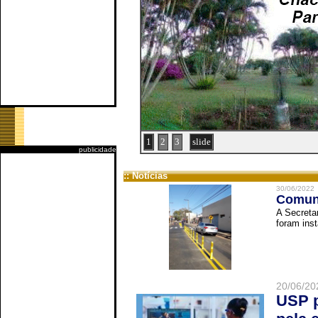
1
2
3
slide
publicidade
:: Notícias
30/06/2022
Comuni
A Secreta
foram inst
20/06/20
USP p