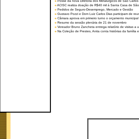
Posse da nova Diretoria dos Metalúrgicos de São Carlo
ACISC realiza doação de R$40 mil à Santa Casa de São
Pedidos de Seguro-Desemprego, Mercado e Gestão
Gustavo Pozzi e Dom Luiz Carlos Dias participam de re
Câmara aprova em primeiro turno o orçamento municipal
Resumo da sessão plenária de 21 de novembro
Vereador Bruno Zancheta entrega relatório de visitas a 
Na Coleção de Prestes, Anita conta histórias da família e