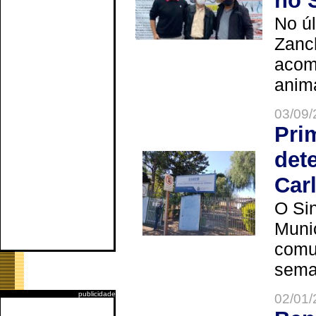
no 
No úl
Zanch
acom
anima
03/09/
Pri
det
Car
O Sin
Muni
comun
seman
publicidade
02/01/