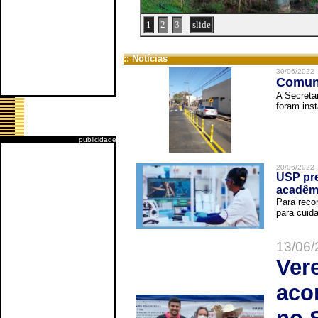
1
2
3
slide
:: Notícias
30/06/2022
Comuni
A Secreta
foram inst
publicidade
20/06/2022
USP pre
acadêm
Para reco
para cuida
13/06/
Ver
aco