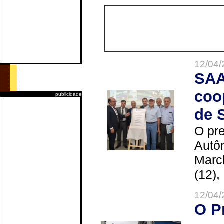
12/04/
SAA
coo
publicidade
de 
O pre
Autô
Marc
(12),
12/04/
O P