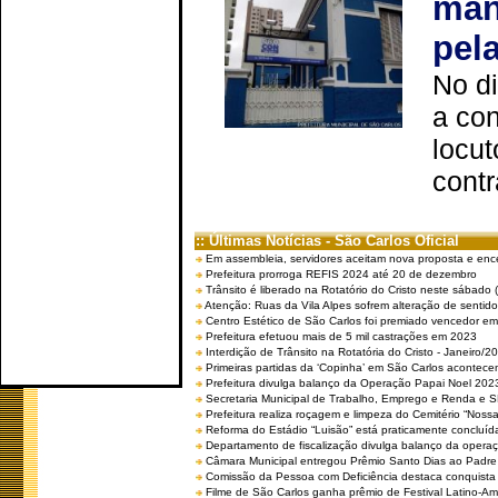
man
pel
No d
a co
locut
contr
:: Últimas Notícias - São Carlos Oficial
Em assembleia, servidores aceitam nova proposta e enc
Prefeitura prorroga REFIS 2024 até 20 de dezembro
Trânsito é liberado na Rotatório do Cristo neste sábado 
Atenção: Ruas da Vila Alpes sofrem alteração de sentido 
Centro Estético de São Carlos foi premiado vencedor em 
Prefeitura efetuou mais de 5 mil castrações em 2023
Interdição de Trânsito na Rotatória do Cristo - Janeiro/2
Primeiras partidas da ‘Copinha’ em São Carlos acontecem
Prefeitura divulga balanço da Operação Papai Noel 202
Secretaria Municipal de Trabalho, Emprego e Renda e
Prefeitura realiza roçagem e limpeza do Cemitério “No
Reforma do Estádio “Luisão” está praticamente concluíd
Departamento de fiscalização divulga balanço da opera
Câmara Municipal entregou Prêmio Santo Dias ao Padre 
Comissão da Pessoa com Deficiência destaca conquista d
Filme de São Carlos ganha prêmio de Festival Latino-Am