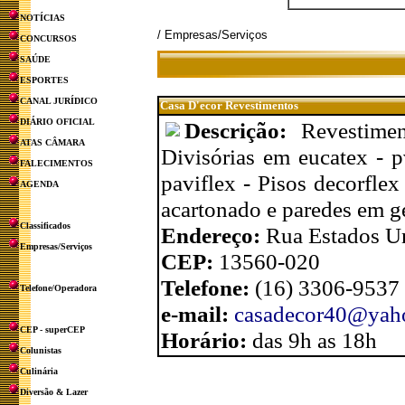
NOTÍCIAS
/ Empresas/Serviços
CONCURSOS
SAÚDE
ESPORTES
CANAL JURÍDICO
Casa D'ecor Revestimentos
DIÁRIO OFICIAL
Descrição:
Revestime
ATAS CÂMARA
Divisórias em eucatex - p
FALECIMENTOS
paviflex - Pisos decorflex
AGENDA
acartonado e paredes em ge
Classificados
Endereço:
Rua Estados Un
Empresas/Serviços
CEP:
13560-020
Telefone:
(16) 3306-9537
Telefone/Operadora
e-mail:
casadecor40@yah
CEP - superCEP
Horário:
das 9h as 18h
Colunistas
Culinária
Diversão & Lazer