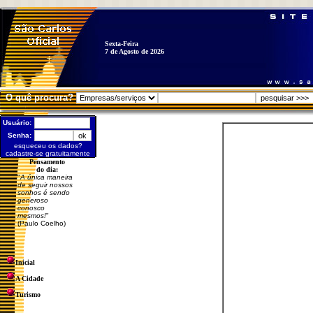
Sexta-Feira
7 de Agosto de 2026
O quê procura?
Usuário:
Senha:
esqueceu os dados?
cadastre-se gratuitamente
Pensamento
do dia:
"
A única maneira
de seguir nossos
sonhos é sendo
generoso
conosco
mesmos!
"
(Paulo Coelho)
Inicial
A Cidade
Turismo