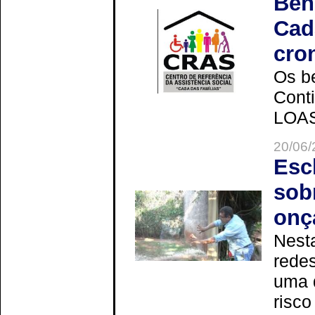
Ben
Cad
cro
Os be
Cont
LOAS 
20/06/
Esc
sob
onç
Nesta
redes
uma 
risco