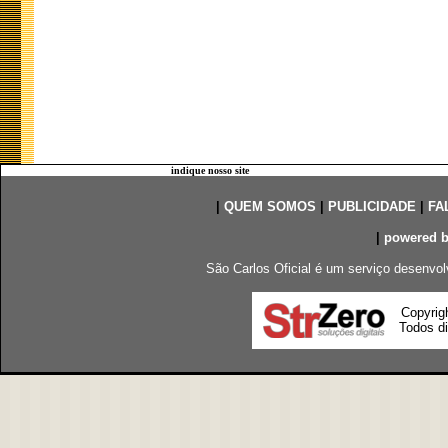
indique nosso site
|
QUEM SOMOS
|
PUBLICIDADE
|
FA
|
powered 
São Carlos Oficial é um serviço desenvol
Copyrig
Todos di