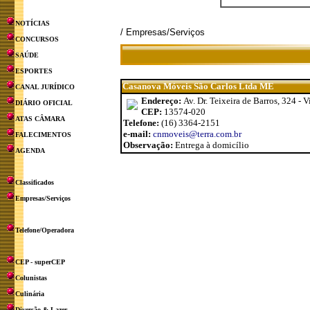
NOTÍCIAS
/ Empresas/Serviços
CONCURSOS
SAÚDE
ESPORTES
Casanova Móveis São Carlos Ltda ME
CANAL JURÍDICO
Endereço:
Av. Dr. Teixeira de Barros, 324 - V
DIÁRIO OFICIAL
CEP:
13574-020
ATAS CÂMARA
Telefone:
(16) 3364-2151
e-mail:
cnmoveis@terra.com.br
FALECIMENTOS
Observação:
Entrega à domicílio
AGENDA
Classificados
Empresas/Serviços
Telefone/Operadora
CEP - superCEP
Colunistas
Culinária
Diversão & Lazer