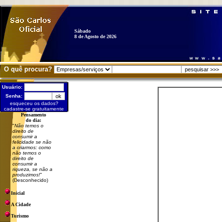
Sábado
8 de Agosto de 2026
O quê procura?
Usuário:
Senha:
esqueceu os dados?
cadastre-se gratuitamente
Pensamento
do dia:
"
Não temos o
direito de
consumir a
felicidade se não
a criarmos: como
não temos o
direito de
consumir a
riqueza, se não a
produzimos!
"
(Desconhecido)
Inicial
A Cidade
Turismo