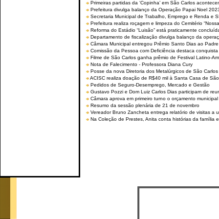
Primeiras partidas da ‘Copinha’ em São Carlos acontecem
Prefeitura divulga balanço da Operação Papai Noel 202
Secretaria Municipal de Trabalho, Emprego e Renda e
Prefeitura realiza roçagem e limpeza do Cemitério “No
Reforma do Estádio “Luisão” está praticamente concluíd
Departamento de fiscalização divulga balanço da opera
Câmara Municipal entregou Prêmio Santo Dias ao Padre 
Comissão da Pessoa com Deficiência destaca conquista d
Filme de São Carlos ganha prêmio de Festival Latino-Am
Nota de Falecimento - Professora Diana Cury
Posse da nova Diretoria dos Metalúrgicos de São Carlo
ACISC realiza doação de R$40 mil à Santa Casa de São
Pedidos de Seguro-Desemprego, Mercado e Gestão
Gustavo Pozzi e Dom Luiz Carlos Dias participam de re
Câmara aprova em primeiro turno o orçamento municipal
Resumo da sessão plenária de 21 de novembro
Vereador Bruno Zancheta entrega relatório de visitas a 
Na Coleção de Prestes, Anita conta histórias da família e