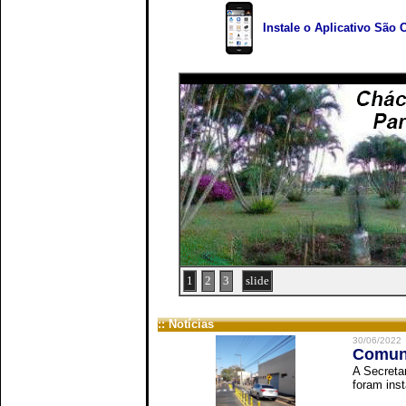
Instale o Aplicativo São 
1
2
3
slide
:: Notícias
30/06/2022
Comuni
A Secreta
foram inst