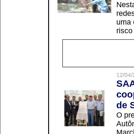
Nesta
redes
uma 
risco
12/04/
SAA
coo
de 
O pre
Autô
Marc