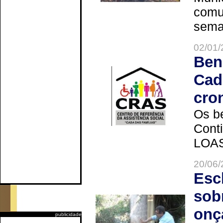
comun
seman
02/01/
Ben
Cad
cro
Os be
Cont
LOAS 
20/06/
Esc
sob
onç
publicidade