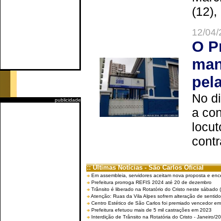
(12),
12/04/
O P
man
pel
No d
publicidade
a co
locut
contr
:: Últimas Notícias - São Carlos Oficial
Em assembleia, servidores aceitam nova proposta e enc
Prefeitura prorroga REFIS 2024 até 20 de dezembro
Trânsito é liberado na Rotatório do Cristo neste sábado 
Atenção: Ruas da Vila Alpes sofrem alteração de sentido 
Centro Estético de São Carlos foi premiado vencedor em 
Prefeitura efetuou mais de 5 mil castrações em 2023
Interdição de Trânsito na Rotatória do Cristo - Janeiro/2