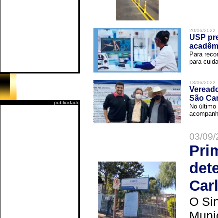
20/06/2022
USP pre
acadêm
Para reco
para cuida
13/06/2022
Vereado
São Car
publicidade
No último 
acompanha
03/09/
Pri
det
Car
O Sin
Muni