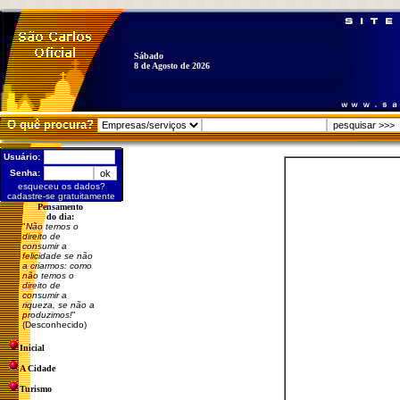
Sábado
8 de Agosto de 2026
O quê procura?
Usuário:
Senha:
esqueceu os dados?
cadastre-se gratuitamente
Pensamento
do dia:
"
Não temos o
direito de
consumir a
felicidade se não
a criarmos: como
não temos o
direito de
consumir a
riqueza, se não a
produzimos!
"
(Desconhecido)
Inicial
A Cidade
Turismo