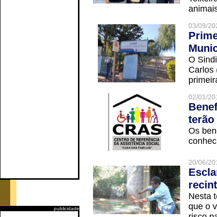
animais
03/09/20
Prime
Munic
O Sindi
Carlos
primeir
02/01/20
Benef
terão
Os ben
conheci
20/06/20
Escla
recin
Nesta t
que o v
publicidade
risco p