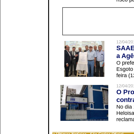
12/04/20
SAAE 
a Agê
O prefe
Esgoto
feira (
12/04/20
O Pro
contr
No dia
Helois
reclama