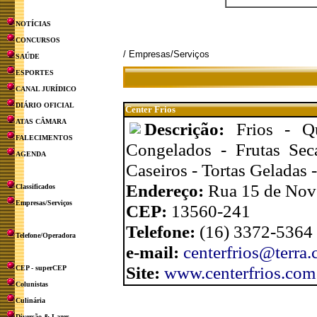
NOTÍCIAS
CONCURSOS
/ Empresas/Serviços
SAÚDE
ESPORTES
CANAL JURÍDICO
DIÁRIO OFICIAL
Center Frios
ATAS CÂMARA
Descrição:
Frios - Q
FALECIMENTOS
Congelados - Frutas Sec
AGENDA
Caseiros - Tortas Geladas 
Endereço:
Rua 15 de Nov
Classificados
Empresas/Serviços
CEP:
13560-241
Telefone:
(16) 3372-5364
Telefone/Operadora
e-mail:
centerfrios@terra.
Site:
www.centerfrios.com
CEP - superCEP
Colunistas
Culinária
Diversão & Lazer