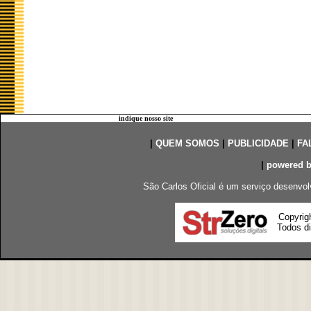
indique nosso site
|
QUEM SOMOS
|
PUBLICIDADE
|
FA
|
powered 
São Carlos Oficial é um serviço desenvol
Copyrig
Todos di