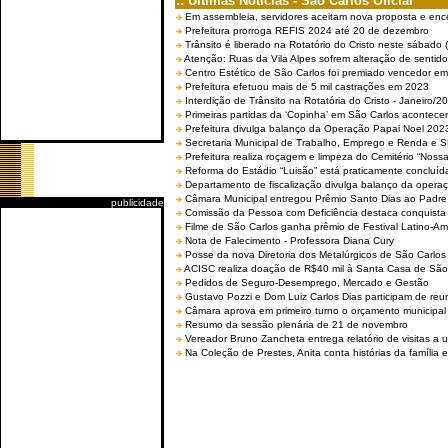
:: Últimas Notícias - São Carlos Oficial
Em assembleia, servidores aceitam nova proposta e enc
Prefeitura prorroga REFIS 2024 até 20 de dezembro
Trânsito é liberado na Rotatório do Cristo neste sábado 
Atenção: Ruas da Vila Alpes sofrem alteração de sentido 
Centro Estético de São Carlos foi premiado vencedor em 
Prefeitura efetuou mais de 5 mil castrações em 2023
Interdição de Trânsito na Rotatória do Cristo - Janeiro/2
Primeiras partidas da ‘Copinha’ em São Carlos acontecem
Prefeitura divulga balanço da Operação Papai Noel 202
Secretaria Municipal de Trabalho, Emprego e Renda e
Prefeitura realiza roçagem e limpeza do Cemitério “No
Reforma do Estádio “Luisão” está praticamente concluíd
Departamento de fiscalização divulga balanço da opera
Câmara Municipal entregou Prêmio Santo Dias ao Padre 
publicidade
Comissão da Pessoa com Deficiência destaca conquista d
Filme de São Carlos ganha prêmio de Festival Latino-Am
Nota de Falecimento - Professora Diana Cury
Posse da nova Diretoria dos Metalúrgicos de São Carlo
ACISC realiza doação de R$40 mil à Santa Casa de São
Pedidos de Seguro-Desemprego, Mercado e Gestão
Gustavo Pozzi e Dom Luiz Carlos Dias participam de re
Câmara aprova em primeiro turno o orçamento municipal
Resumo da sessão plenária de 21 de novembro
Vereador Bruno Zancheta entrega relatório de visitas a 
Na Coleção de Prestes, Anita conta histórias da família e