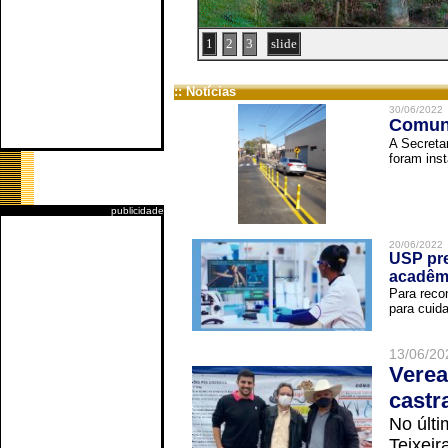
1
2
3
slide
:: Notícias
30/06/2022
Comuni
A Secreta
foram inst
publicidade
20/06/2022
USP pre
acadêm
Para reco
para cuida
13/06/20
Verea
castr
No últi
Teixei