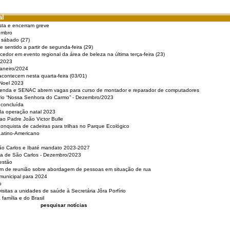
al
sta e encerram greve
embro
e sábado (27)
 sentido a partir de segunda-feira (29)
cedor em evento regional da área de beleza na última terça-feira (23)
 2023
Janeiro/2024
acontecem nesta quarta-feira (03/01)
 Noel 2023
 Renda e SENAC abrem vagas para curso de montador e reparador de computadores
ério “Nossa Senhora do Carmo” - Dezembro/2023
 concluída
da operação natal 2023
o Padre João Victor Bulle
nquista de cadeiras para trilhas no Parque Ecológico
Latino-Americano
São Carlos e Ibaté mandato 2023-2027
sa de São Carlos - Dezembro/2023
estão
pam de reunião sobre abordagem de pessoas em situação de rua
municipal para 2024
o
isitas a unidades de saúde à Secretária Jôra Porfírio
família e do Brasil
pesquisar notícias