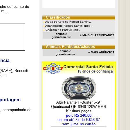
idro do recinto de
e ...
:: Classificados
Aluga-se Apto no Romeu Santini...
Apartamento Romeu Santini (Bot...
Chácara no Parque Itaipu
anuncie
+ MAIS CLASSIFICADOS
gratuitamente
:: Animais Perdidos/Achados
anuncie
+ MAIS ANÚNCIOS
gratuitamente
ncia
 (SAAE), Benedito
 ...
eportagem
a, acompanhada do