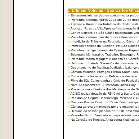
:: Últimas Notícias - São Carlos Ofici
Em assembleia, servidores aceitam nova propo
Prefeitura prorroga REFIS 2024 até 20 de dez
Trânsito é liberado na Rotatório do Cristo nest
Atenção: Ruas da Vila Alpes sofrem alteração de
Centro Estético de São Carlos foi premiado ven
Prefeitura efetuou mais de 5 mil castrações em
Interdição de Trânsito na Rotatória do Cristo - 
Primeiras partidas da ‘Copinha’ em São Carlos 
Prefeitura divulga balanço da Operação Papai
Secretaria Municipal de Trabalho, Emprego e
Prefeitura realiza roçagem e limpeza do Cemit
Reforma do Estádio “Luisão” está praticamente
Departamento de fiscalização divulga balanço 
Câmara Municipal entregou Prêmio Santo Dias a
Comissão da Pessoa com Deficiência destaca co
Filme de São Carlos ganha prêmio de Festival 
Nota de Falecimento - Professora Diana Cury
Posse da nova Diretoria dos Metalúrgicos de 
ACISC realiza doação de R$40 mil à Santa Ca
Pedidos de Seguro-Desemprego, Mercado e G
Gustavo Pozzi e Dom Luiz Carlos Dias partici
Câmara aprova em primeiro turno o orçamento 
Resumo da sessão plenária de 21 de novembr
Vereador Bruno Zancheta entrega relatório de v
Na Coleção de Prestes, Anita conta histórias da 