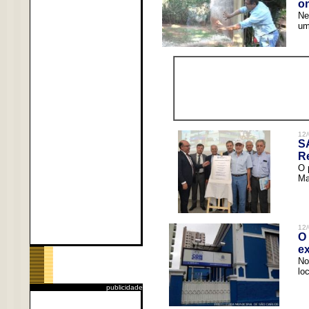
o
Ne
um
12/
S
R
O 
Ma
12/
O 
ex
No
lo
publicidade