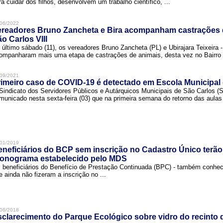
ra cuidar dos filhos, desenvolvem um trabalho científico, ...
06/2022
ereadores Bruno Zancheta e Bira acompanham castrações 
o Carlos VIII
 último sábado (11), os vereadores Bruno Zancheta (PL) e Ubirajara Teixeira -
ompanharam mais uma etapa de castrações de animais, desta vez no Bairro .
09/2021
imeiro caso de COVID-19 é detectado em Escola Municipal
Sindicato dos Servidores Públicos e Autárquicos Municipais de São Carlos 
municado nesta sexta-feira (03) que na primeira semana do retorno das aulas 
01/2019
neficiários do BCP sem inscrição no Cadastro Único terão
ronograma estabelecido pelo MDS
 beneficiários do Benefício de Prestação Continuada (BPC) - também conh
e ainda não fizeram a inscrição no ...
06/2018
clarecimento do Parque Ecológico sobre vidro do recinto