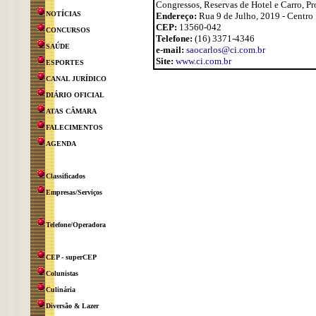
Congressos, Reservas de Hotel e Carro, P
NOTÍCIAS
Endereço:
Rua 9 de Julho, 2019 - Centro
CEP:
13560-042
CONCURSOS
Telefone:
(16) 3371-4346
SAÚDE
e-mail:
saocarlos@ci.com.br
Site:
www.ci.com.br
ESPORTES
CANAL JURÍDICO
DIÁRIO OFICIAL
ATAS CÂMARA
FALECIMENTOS
AGENDA
Classificados
Empresas/Serviços
Telefone/Operadora
CEP - superCEP
Colunistas
Culinária
Diversão & Lazer