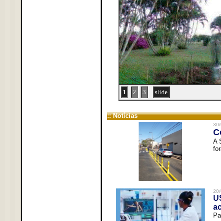
1
2
3
slide
:: Notícias
30/
C
A 
fo
20/
U
a
Pa