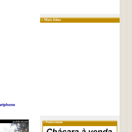
:: Mais lidas
rtphone
publicidade
»
Publicidade