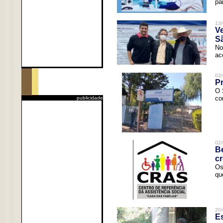
pa
13/
V
Sã
No
ac
03/
Pr
O 
co
publicidade
02/
Be
c
Os
qu
20/
Es