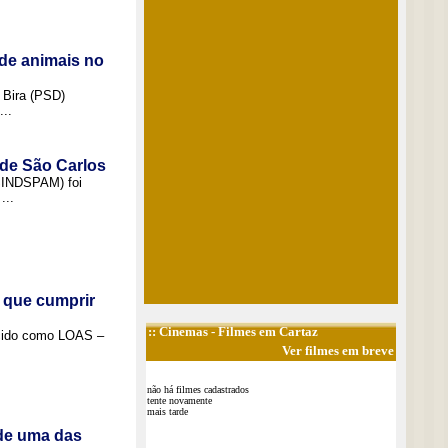
de animais no
 Bira (PSD)
..
 de São Carlos
(SINDSPAM) foi
...
 que cumprir
::
Cinemas
- Filmes em Cartaz
ecido como LOAS –
Ver filmes em breve
não há filmes cadastrados
tente novamente
mais tarde
 de uma das