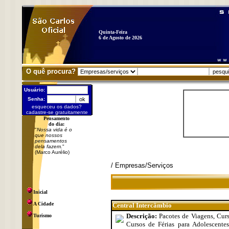
Quinta-Feira
6 de Agosto de 2026
O quê procura?
Usuário:
Senha:
esqueceu os dados?
cadastre-se gratuitamente
Pensamento
do dia:
"
Nossa vida é o
que nossos
pensamentos
dela fazem.
"
(Marco Aurélio)
/ Empresas/Serviços
Inicial
A Cidade
Central Intercâmbio
Descrição:
Pacotes de Viagens, Curs
Turismo
Cursos de Férias para Adolescente