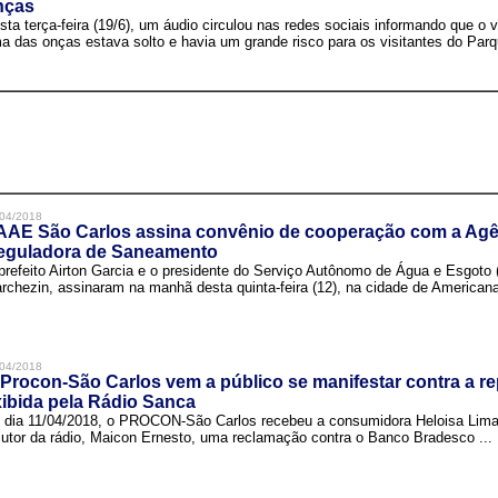
nças
sta terça-feira (19/6), um áudio circulou nas redes sociais informando que o v
a das onças estava solto e havia um grande risco para os visitantes do Parqu
04/2018
AAE São Carlos assina convênio de cooperação com a Agê
eguladora de Saneamento
prefeito Airton Garcia e o presidente do Serviço Autônomo de Água e Esgoto
rchezin, assinaram na manhã desta quinta-feira (12), na cidade de Americana,
04/2018
Procon-São Carlos vem a público se manifestar contra a r
ibida pela Rádio Sanca
 dia 11/04/2018, o PROCON-São Carlos recebeu a consumidora Heloisa Lim
cutor da rádio, Maicon Ernesto, uma reclamação contra o Banco Bradesco ...