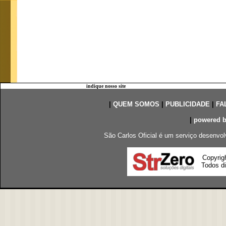
indique nosso site
|
QUEM SOMOS
|
PUBLICIDADE
|
FA
|
powered 
São Carlos Oficial é um serviço desenvol
Copyrig
Todos di