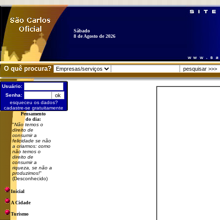
Sábado
8 de Agosto de 2026
O quê procura?
Usuário:
Senha:
esqueceu os dados?
cadastre-se gratuitamente
Pensamento
do dia:
"
Não temos o
direito de
consumir a
felicidade se não
a criarmos: como
não temos o
direito de
consumir a
riqueza, se não a
produzimos!
"
(Desconhecido)
Inicial
A Cidade
Turismo