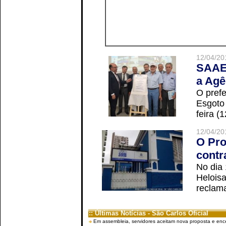
12/04/20
SAAE 
a Agê
O prefe
Esgoto
feira (
12/04/20
O Pro
contr
No dia
Helois
reclama
:: Últimas Notícias - São Carlos Oficial
Em assembleia, servidores aceitam nova proposta e enc