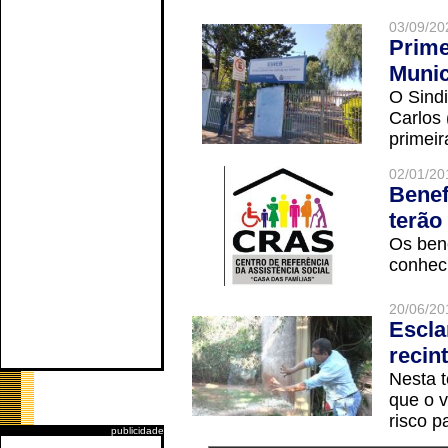
03/09/20
Prime
Munic
O Sindi
Carlos
primeir
02/01/20
Benef
terão
Os ben
conheci
20/06/20
Escla
recin
Nesta t
que o v
risco p
publicidade