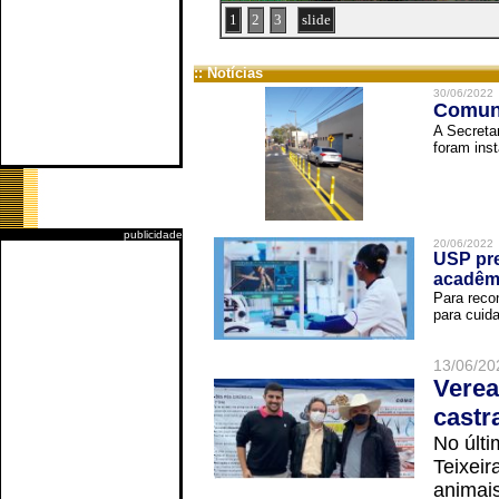
1
2
3
slide
:: Notícias
30/06/2022
Comuni
A Secreta
foram inst
publicidade
20/06/2022
USP pre
acadêm
Para reco
para cuida
13/06/20
Verea
castr
No últi
Teixei
animais