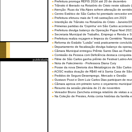
Prefeitura prorroga REFIS 2024 até 20 de dezembro
Trânsito é liberado na Rotatório do Cristo neste sábado 
Atenção: Ruas da Vila Alpes sofrem alteração de sentido 
Centro Estético de São Carlos foi premiado vencedor em 
Prefeitura efetuou mais de 5 mil castrações em 2023
Interdição de Trânsito na Rotatória do Cristo - Janeiro/2
Primeiras partidas da ‘Copinha’ em São Carlos acontecem
Prefeitura divulga balanço da Operação Papai Noel 202
Secretaria Municipal de Trabalho, Emprego e Renda e
Prefeitura realiza roçagem e limpeza do Cemitério “No
Reforma do Estádio “Luisão” está praticamente concluíd
Departamento de fiscalização divulga balanço da opera
Câmara Municipal entregou Prêmio Santo Dias ao Padre 
Comissão da Pessoa com Deficiência destaca conquista d
Filme de São Carlos ganha prêmio de Festival Latino-Am
publicidade
Nota de Falecimento - Professora Diana Cury
Posse da nova Diretoria dos Metalúrgicos de São Carlo
ACISC realiza doação de R$40 mil à Santa Casa de São
Pedidos de Seguro-Desemprego, Mercado e Gestão
Gustavo Pozzi e Dom Luiz Carlos Dias participam de re
Câmara aprova em primeiro turno o orçamento municipal
Resumo da sessão plenária de 21 de novembro
Vereador Bruno Zancheta entrega relatório de visitas a 
Na Coleção de Prestes, Anita conta histórias da família e