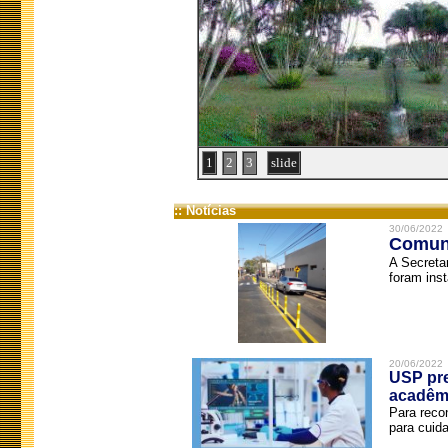
1
2
3
slide
:: Notícias
30/06/2022
Comuni
A Secreta
foram inst
20/06/2022
USP pre
acadêm
Para reco
para cuida