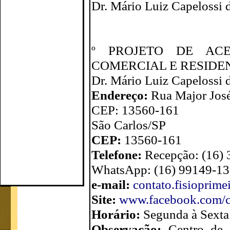
Dr. Mário Luiz Capelossi d
º PROJETO DE ACE
COMERCIAL E RESIDE
Dr. Mário Luiz Capelossi d
Endereço:
Rua Major José
CEP: 13560-161
São Carlos/SP
CEP:
13560-161
Telefone:
Recepção: (16)
WhatsApp: (16) 99149-1
e-mail:
contato.fisioprim
Site:
www.facebook.com/cl
Horário:
Segunda à Sexta
Observação:
Centro de r