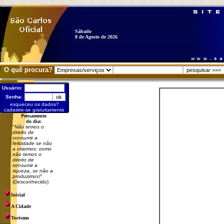
Sábado
8 de Agosto de 2026
O quê procura?
Usuário:
Senha:
esqueceu os dados?
cadastre-se gratuitamente
Pensamento
do dia:
"
Não temos o
direito de
consumir a
felicidade se não
a criarmos: como
não temos o
direito de
consumir a
riqueza, se não a
produzimos!
"
(Desconhecido)
Inicial
A Cidade
Turismo