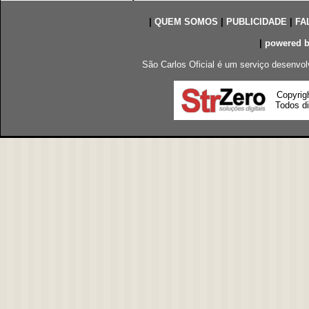
|
QUEM SOMOS
|
PUBLICIDADE
|
FA
|
powered 
São Carlos Oficial é um serviço desenvol
Copyrig
Todos di