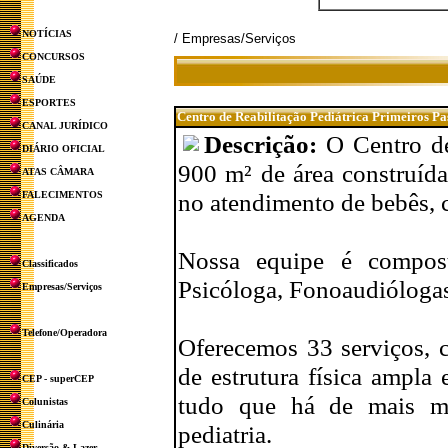
NOTÍCIAS
/ Empresas/Serviços
CONCURSOS
SAÚDE
ESPORTES
Centro de Reabilitação Pediátrica Primeiros Pa
CANAL JURÍDICO
Descrição:
O Centro de
DIÁRIO OFICIAL
900 m² de área construída
ATAS CÂMARA
no atendimento de bebês, c
FALECIMENTOS
AGENDA
Nossa equipe é composta
Classificados
Psicóloga, Fonoaudiólogas
Empresas/Serviços
Telefone/Operadora
Oferecemos 33 serviços, 
de estrutura física ampla
CEP - superCEP
tudo que há de mais mo
Colunistas
Culinária
pediatria.
Diversão & Lazer