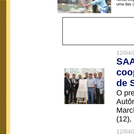
uma das o
12/04/
SAA
coo
de 
O pre
Autô
Marc
(12),
12/04/