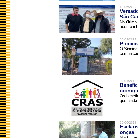
13/06/2022
Vereado
São Car
No último 
acompanha
03/09/2021
Primeir
O Sindica
comunicad
02/01/2019
Benefic
cronog
Os benefi
que ainda 
20/06/2018
Esclare
onças
Nesta terç