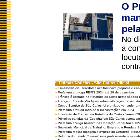
O P
man
pel
No d
a co
locut
contr
:: Últimas Notícias - São Carlos Oficial
Em assembleia, servidores aceitam nova proposta e enc
Prefeitura prorroga REFIS 2024 até 20 de dezembro
Trânsito é liberado na Rotatório do Cristo neste sábado 
Atenção: Ruas da Vila Alpes sofrem alteração de sentido 
Centro Estético de São Carlos foi premiado vencedor em 
Prefeitura efetuou mais de 5 mil castrações em 2023
Interdição de Trânsito na Rotatória do Cristo - Janeiro/2
Primeiras partidas da ‘Copinha’ em São Carlos acontecem
Prefeitura divulga balanço da Operação Papai Noel 202
Secretaria Municipal de Trabalho, Emprego e Renda e
Prefeitura realiza roçagem e limpeza do Cemitério “No
Reforma do Estádio “Luisão” está praticamente concluíd