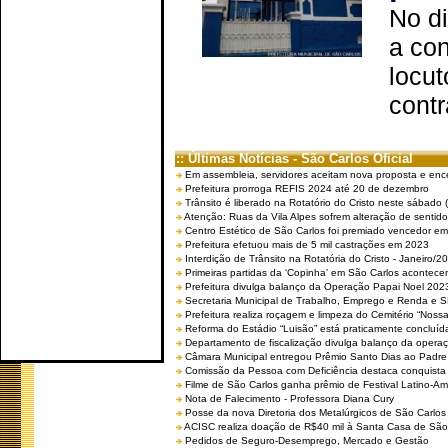
No d
a co
locut
contr
:: Últimas Notícias - São Carlos Oficial
Em assembleia, servidores aceitam nova proposta e enc
Prefeitura prorroga REFIS 2024 até 20 de dezembro
Trânsito é liberado na Rotatório do Cristo neste sábado 
Atenção: Ruas da Vila Alpes sofrem alteração de sentido 
Centro Estético de São Carlos foi premiado vencedor em 
Prefeitura efetuou mais de 5 mil castrações em 2023
Interdição de Trânsito na Rotatória do Cristo - Janeiro/2
Primeiras partidas da ‘Copinha’ em São Carlos acontecem
Prefeitura divulga balanço da Operação Papai Noel 202
Secretaria Municipal de Trabalho, Emprego e Renda e
Prefeitura realiza roçagem e limpeza do Cemitério “No
Reforma do Estádio “Luisão” está praticamente concluíd
Departamento de fiscalização divulga balanço da opera
Câmara Municipal entregou Prêmio Santo Dias ao Padre 
Comissão da Pessoa com Deficiência destaca conquista d
Filme de São Carlos ganha prêmio de Festival Latino-Am
Nota de Falecimento - Professora Diana Cury
Posse da nova Diretoria dos Metalúrgicos de São Carlo
ACISC realiza doação de R$40 mil à Santa Casa de São
Pedidos de Seguro-Desemprego, Mercado e Gestão