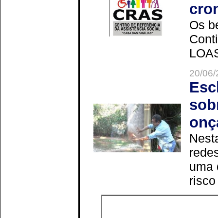
cro
Os be
Cont
LOAS 
20/06/
Esc
sob
onç
Nesta
redes
uma 
risco