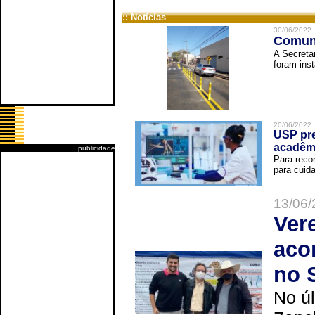
:: Notícias
30/06/2022
Comuni
A Secreta
foram inst
20/06/2022
USP pre
acadêm
publicidade
Para reco
para cuida
13/06/
Ver
aco
no 
No úl