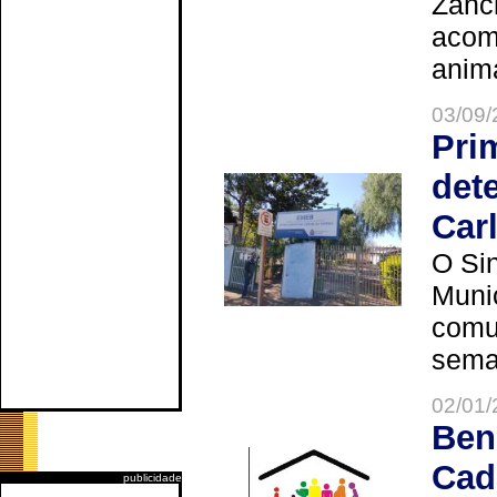
Zanch
acom
anima
03/09/
Pri
det
Car
O Sin
Muni
comun
seman
02/01/
Ben
Cad
publicidade