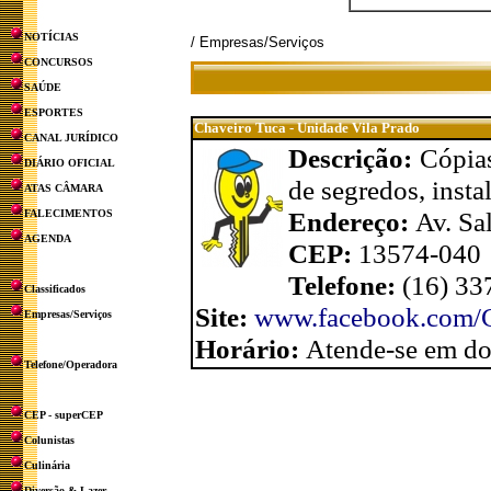
NOTÍCIAS
/ Empresas/Serviços
CONCURSOS
SAÚDE
ESPORTES
Chaveiro Tuca - Unidade Vila Prado
CANAL JURÍDICO
Descrição:
Cópias
DIÁRIO OFICIAL
de segredos, insta
ATAS CÂMARA
Endereço:
Av. Sa
FALECIMENTOS
AGENDA
CEP:
13574-040
Telefone:
(16) 33
Classificados
Site:
www.facebook.com/C
Empresas/Serviços
Horário:
Atende-se em dom
Telefone/Operadora
CEP - superCEP
Colunistas
Culinária
Diversão & Lazer