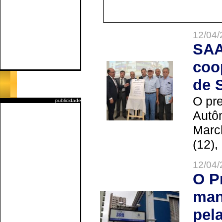
12/04/
SAA
coo
de 
O pre
publicidade
Autô
Marc
(12),
12/04/
O P
man
pel