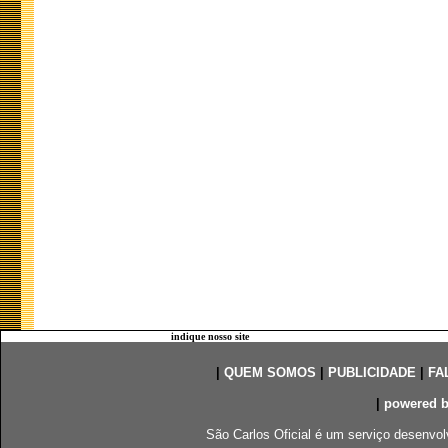
indique nosso site
|
QUEM SOMOS
|
PUBLICIDADE
|
FA
|
powered 
São Carlos Oficial é um serviço desenvol