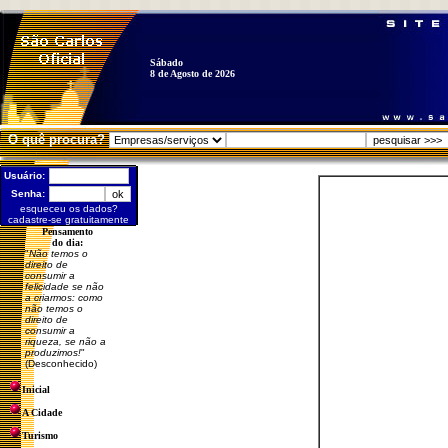
Sábado
8 de Agosto de 2026
O quê procura?
Usuário:
Senha:
esqueceu os dados?
cadastre-se gratuitamente
Pensamento
do dia:
"
Não temos o
direito de
consumir a
felicidade se não
a criarmos: como
não temos o
direito de
consumir a
riqueza, se não a
produzimos!
"
(Desconhecido)
Inicial
A Cidade
Turismo