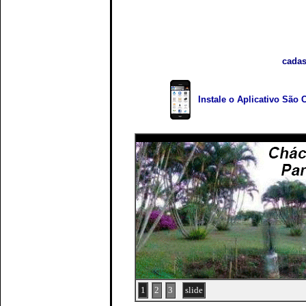
cadas
Instale o Aplicativo São 
1
2
3
slide