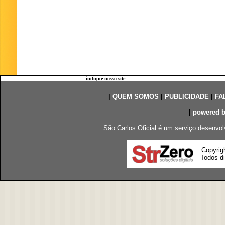
indique nosso site
|
QUEM SOMOS
|
PUBLICIDADE
|
FA
|
powered 
São Carlos Oficial é um serviço desenvol
Copyrig
Todos di