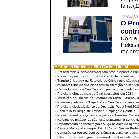
feira (
12/04/20
O Pro
contr
No dia
Helois
reclama
:: Últimas Notícias - São Carlos Oficial
Em assembleia, servidores aceitam nova proposta e enc
Prefeitura prorroga REFIS 2024 até 20 de dezembro
Trânsito é liberado na Rotatório do Cristo neste sábado 
Atenção: Ruas da Vila Alpes sofrem alteração de sentido 
Centro Estético de São Carlos foi premiado vencedor em 
Prefeitura efetuou mais de 5 mil castrações em 2023
Interdição de Trânsito na Rotatória do Cristo - Janeiro/2
Primeiras partidas da ‘Copinha’ em São Carlos acontecem
Prefeitura divulga balanço da Operação Papai Noel 202
Secretaria Municipal de Trabalho, Emprego e Renda e
Prefeitura realiza roçagem e limpeza do Cemitério “No
Reforma do Estádio “Luisão” está praticamente concluíd
Departamento de fiscalização divulga balanço da opera
Câmara Municipal entregou Prêmio Santo Dias ao Padre 
Comissão da Pessoa com Deficiência destaca conquista d
Filme de São Carlos ganha prêmio de Festival Latino-Am