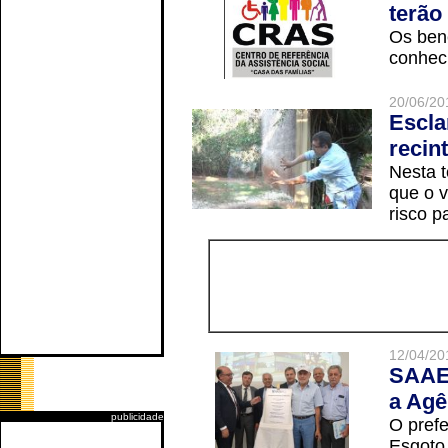
terão
Os ben
conheci
20/06/20
Escla
recin
Nesta t
que o v
risco p
12/04/20
SAAE 
a Agê
publicidade
O prefe
Esgoto