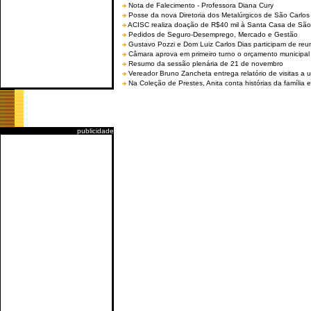
Nota de Falecimento - Professora Diana Cury
Posse da nova Diretoria dos Metalúrgicos de São Carlo
ACISC realiza doação de R$40 mil à Santa Casa de São
Pedidos de Seguro-Desemprego, Mercado e Gestão
Gustavo Pozzi e Dom Luiz Carlos Dias participam de re
Câmara aprova em primeiro turno o orçamento municipal
Resumo da sessão plenária de 21 de novembro
Vereador Bruno Zancheta entrega relatório de visitas a 
Na Coleção de Prestes, Anita conta histórias da família e
publicidade