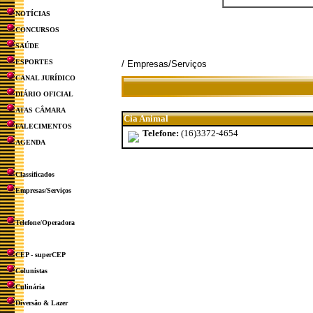
NOTÍCIAS
CONCURSOS
SAÚDE
ESPORTES
/ Empresas/Serviços
CANAL JURÍDICO
DIÁRIO OFICIAL
ATAS CÂMARA
Cia Animal
FALECIMENTOS
Telefone:
(16)3372-4654
AGENDA
Classificados
Empresas/Serviços
Telefone/Operadora
CEP - superCEP
Colunistas
Culinária
Diversão & Lazer