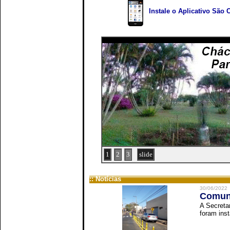
Instale o Aplicativo São 
1
2
3
slide
:: Notícias
30/06/2022
Comuni
A Secreta
foram inst