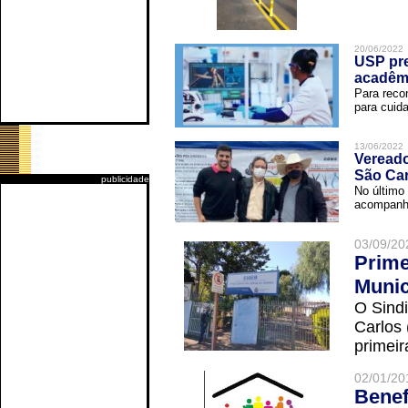
20/06/2022
USP pre
acadêm
Para reco
para cuida
13/06/2022
Vereado
São Car
publicidade
No último 
acompanha
03/09/20
Prime
Munic
O Sindi
Carlos
primeir
02/01/20
Benef