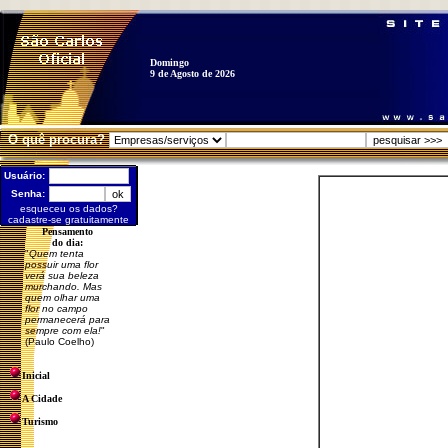
Domingo
9 de Agosto de 2026
O quê procura?
Usuário:
Senha:
esqueceu os dados?
cadastre-se gratuitamente
Pensamento
do dia:
"
Quem tenta
possuir uma flor
verá sua beleza
murchando. Mas
quem olhar uma
flor no campo
permanecerá para
sempre com ela!
"
(Paulo Coelho)
Inicial
A Cidade
Turismo