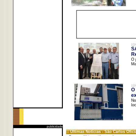
12/
S
R
O 
Ma
12/
O 
ex
No
lo
publicidade
:: Últimas Notícias - São Carlos Ofici