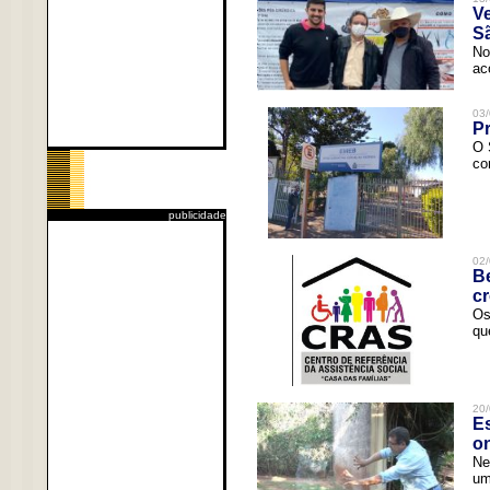
V
Sã
No
ac
03/
Pr
O 
co
publicidade
02/
Be
c
Os
qu
20/
Es
o
Ne
um