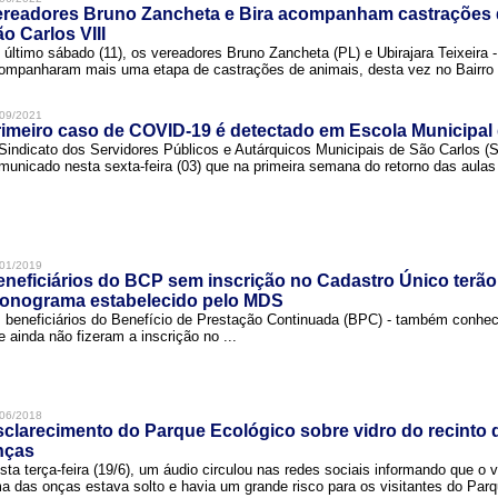
ereadores Bruno Zancheta e Bira acompanham castrações 
o Carlos VIII
 último sábado (11), os vereadores Bruno Zancheta (PL) e Ubirajara Teixeira -
ompanharam mais uma etapa de castrações de animais, desta vez no Bairro .
09/2021
imeiro caso de COVID-19 é detectado em Escola Municipal
Sindicato dos Servidores Públicos e Autárquicos Municipais de São Carlos 
municado nesta sexta-feira (03) que na primeira semana do retorno das aulas 
01/2019
neficiários do BCP sem inscrição no Cadastro Único terão
ronograma estabelecido pelo MDS
 beneficiários do Benefício de Prestação Continuada (BPC) - também conh
e ainda não fizeram a inscrição no ...
06/2018
clarecimento do Parque Ecológico sobre vidro do recinto
nças
sta terça-feira (19/6), um áudio circulou nas redes sociais informando que o v
a das onças estava solto e havia um grande risco para os visitantes do Parqu