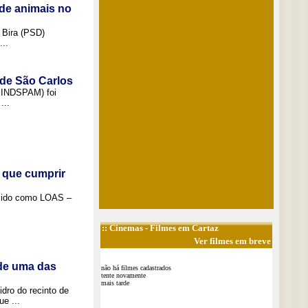
de animais no
 Bira (PSD)
..
 de São Carlos
(SINDSPAM) foi
...
 que cumprir
ecido como LOAS –
::
Cinemas
- Filmes em Cartaz
Ver filmes em breve
 de uma das
não há filmes cadastrados
tente novamente
mais tarde
idro do recinto de
e ...