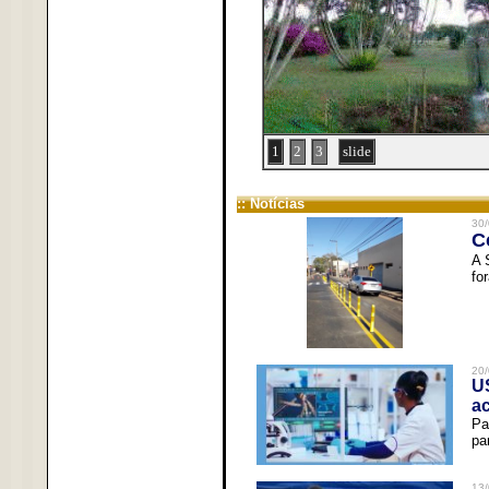
1
2
3
slide
:: Notícias
30/
C
A 
fo
20/
U
a
Pa
pa
13/