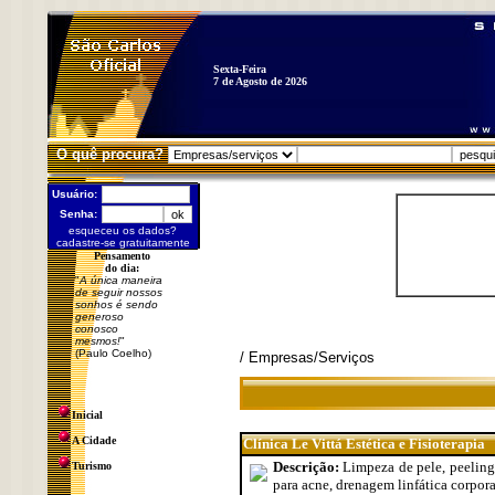
Sexta-Feira
7 de Agosto de 2026
O quê procura?
Usuário:
Senha:
esqueceu os dados?
cadastre-se gratuitamente
Pensamento
do dia:
"
A única maneira
de seguir nossos
sonhos é sendo
generoso
conosco
mesmos!
"
(Paulo Coelho)
/ Empresas/Serviços
Inicial
A Cidade
Clínica Le Vittá Estética e Fisioterapia
Descrição:
Limpeza de pele, peeling 
Turismo
para acne, drenagem linfática corpora