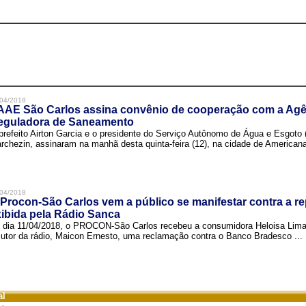
04/2018
AAE São Carlos assina convênio de cooperação com a Agê
eguladora de Saneamento
prefeito Airton Garcia e o presidente do Serviço Autônomo de Água e Esgoto
rchezin, assinaram na manhã desta quinta-feira (12), na cidade de Americana,
04/2018
Procon-São Carlos vem a público se manifestar contra a r
ibida pela Rádio Sanca
 dia 11/04/2018, o PROCON-São Carlos recebeu a consumidora Heloisa Lim
cutor da rádio, Maicon Ernesto, uma reclamação contra o Banco Bradesco ...
al