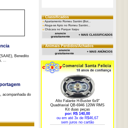
:: Classificados
Apartamento Romeu Santini (Bot...
Aluga-se Apto no Romeu Santini...
Chácara no Parque Itaipu
anuncie
+ MAIS CLASSIFICADOS
gratuitamente
ncia
:: Animais Perdidos/Achados
anuncie
+ MAIS ANÚNCIOS
gratuitamente
 (SAAE), Benedito
 ...
eportagem
a, acompanhada do