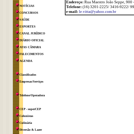
Endereço:
Rua Maestro João Seppe, 900 - 
NOTÍCIAS
Telefone:
(16) 3201-2225/ 3416-9222/ 9
e-mail:
le.vitta@yahoo.com.br
CONCURSOS
SAÚDE
ESPORTES
CANAL JURÍDICO
DIÁRIO OFICIAL
ATAS CÂMARA
FALECIMENTOS
AGENDA
Classificados
Empresas/Serviços
Telefone/Operadora
CEP - superCEP
Colunistas
Culinária
Diversão & Lazer