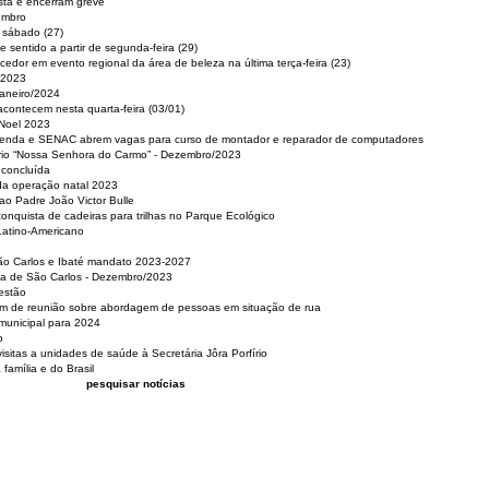
sta e encerram greve
embro
e sábado (27)
 sentido a partir de segunda-feira (29)
cedor em evento regional da área de beleza na última terça-feira (23)
 2023
Janeiro/2024
acontecem nesta quarta-feira (03/01)
 Noel 2023
 Renda e SENAC abrem vagas para curso de montador e reparador de computadores
ério “Nossa Senhora do Carmo” - Dezembro/2023
 concluída
da operação natal 2023
o Padre João Victor Bulle
nquista de cadeiras para trilhas no Parque Ecológico
Latino-Americano
São Carlos e Ibaté mandato 2023-2027
sa de São Carlos - Dezembro/2023
estão
pam de reunião sobre abordagem de pessoas em situação de rua
municipal para 2024
o
isitas a unidades de saúde à Secretária Jôra Porfírio
família e do Brasil
pesquisar notícias