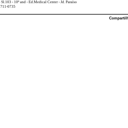
Sl.103 - 10º and - Ed.Medical Center - Jd. Paraíso
9711-0735
Compartil