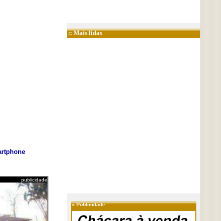
:: Mais lidas
rtphone
publicidade
»
Publicidade