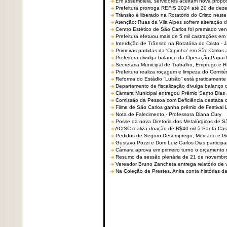
Em assembleia, servidores aceitam nova propo
Prefeitura prorroga REFIS 2024 até 20 de dez
Trânsito é liberado na Rotatório do Cristo nest
Atenção: Ruas da Vila Alpes sofrem alteração de
Centro Estético de São Carlos foi premiado ven
Prefeitura efetuou mais de 5 mil castrações em
Interdição de Trânsito na Rotatória do Cristo - 
Primeiras partidas da ‘Copinha’ em São Carlos 
Prefeitura divulga balanço da Operação Papai
Secretaria Municipal de Trabalho, Emprego e
Prefeitura realiza roçagem e limpeza do Cemit
Reforma do Estádio “Luisão” está praticamente
Departamento de fiscalização divulga balanço 
Câmara Municipal entregou Prêmio Santo Dias a
Comissão da Pessoa com Deficiência destaca co
Filme de São Carlos ganha prêmio de Festival 
Nota de Falecimento - Professora Diana Cury
Posse da nova Diretoria dos Metalúrgicos de 
ACISC realiza doação de R$40 mil à Santa Ca
Pedidos de Seguro-Desemprego, Mercado e G
Gustavo Pozzi e Dom Luiz Carlos Dias partici
Câmara aprova em primeiro turno o orçamento 
Resumo da sessão plenária de 21 de novembr
Vereador Bruno Zancheta entrega relatório de v
Na Coleção de Prestes, Anita conta histórias da 