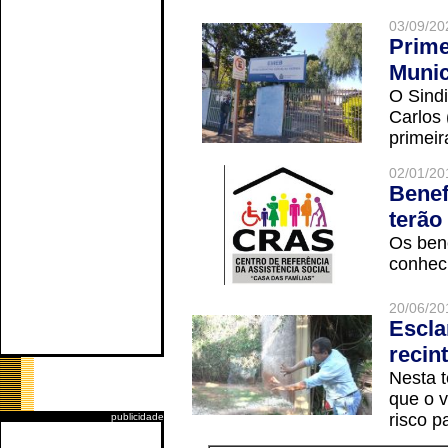
03/09/20
Prime
Munic
O Sindi
Carlos
primeir
02/01/20
Benef
terão
Os ben
conheci
20/06/20
Escla
recin
Nesta t
que o v
risco p
publicidade