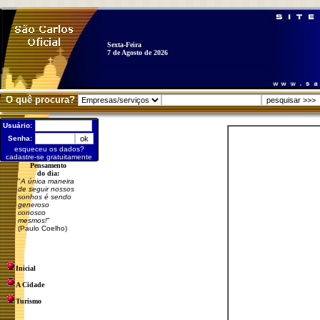
Sexta-Feira
7 de Agosto de 2026
O quê procura?
Usuário:
Senha:
esqueceu os dados?
cadastre-se gratuitamente
Pensamento
do dia:
"
A única maneira
de seguir nossos
sonhos é sendo
generoso
conosco
mesmos!
"
(Paulo Coelho)
Inicial
A Cidade
Turismo