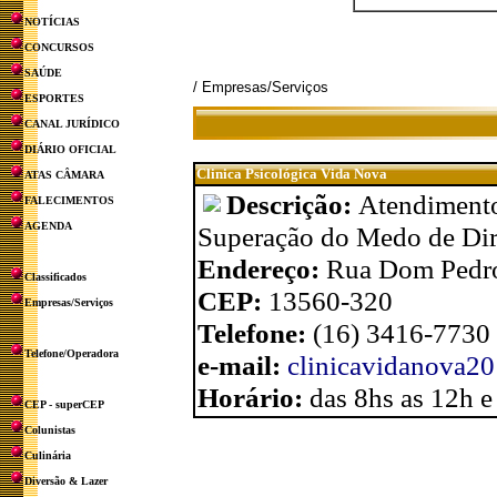
NOTÍCIAS
CONCURSOS
SAÚDE
/ Empresas/Serviços
ESPORTES
CANAL JURÍDICO
DIÁRIO OFICIAL
Clinica Psicológica Vida Nova
ATAS CÂMARA
Descrição:
Atendimento
FALECIMENTOS
AGENDA
Superação do Medo de Dir
Endereço:
Rua Dom Pedro 
Classificados
CEP:
13560-320
Empresas/Serviços
Telefone:
(16) 3416-7730
Telefone/Operadora
e-mail:
clinicavidanova2
Horário:
das 8hs as 12h e
CEP - superCEP
Colunistas
Culinária
Diversão & Lazer