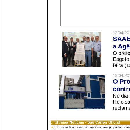
12/04/20
SAAE 
a Agê
O prefe
Esgoto
feira (
12/04/20
O Pro
contr
No dia
Helois
reclama
:: Últimas Notícias - São Carlos Oficial
Em assembleia, servidores aceitam nova proposta e enc