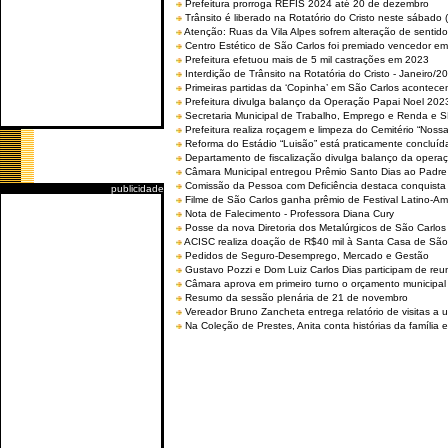
Prefeitura prorroga REFIS 2024 até 20 de dezembro
Trânsito é liberado na Rotatório do Cristo neste sábado 
Atenção: Ruas da Vila Alpes sofrem alteração de sentido 
Centro Estético de São Carlos foi premiado vencedor em 
Prefeitura efetuou mais de 5 mil castrações em 2023
Interdição de Trânsito na Rotatória do Cristo - Janeiro/2
Primeiras partidas da ‘Copinha’ em São Carlos acontecem
Prefeitura divulga balanço da Operação Papai Noel 202
Secretaria Municipal de Trabalho, Emprego e Renda e
Prefeitura realiza roçagem e limpeza do Cemitério “No
Reforma do Estádio “Luisão” está praticamente concluíd
Departamento de fiscalização divulga balanço da opera
Câmara Municipal entregou Prêmio Santo Dias ao Padre 
Comissão da Pessoa com Deficiência destaca conquista d
publicidade
Filme de São Carlos ganha prêmio de Festival Latino-Am
Nota de Falecimento - Professora Diana Cury
Posse da nova Diretoria dos Metalúrgicos de São Carlo
ACISC realiza doação de R$40 mil à Santa Casa de São
Pedidos de Seguro-Desemprego, Mercado e Gestão
Gustavo Pozzi e Dom Luiz Carlos Dias participam de re
Câmara aprova em primeiro turno o orçamento municipal
Resumo da sessão plenária de 21 de novembro
Vereador Bruno Zancheta entrega relatório de visitas a 
Na Coleção de Prestes, Anita conta histórias da família e