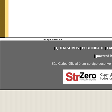
indique nosso site
|
QUEM SOMOS
|
PUBLICIDADE
|
FA
|
powered 
São Carlos Oficial é um serviço desenvol
Copyrig
Todos di