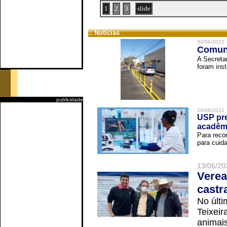
1
2
3
slide
:: Notícias
30/06/2022
Comuni
A Secreta
foram inst
publicidade
20/06/2022
USP pre
acadêm
Para reco
para cuida
13/06/20
Verea
castr
No últi
Teixei
animais