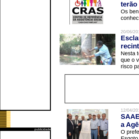
terão
Os ben
conheci
20/06/20
Escla
recin
Nesta t
que o v
risco p
12/04/20
SAAE 
a Agê
publicidade
O prefe
Esgoto