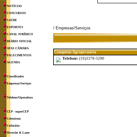
NOTÍCIAS
CONCURSOS
SAÚDE
ESPORTES
/ Empresas/Serviços
CANAL JURÍDICO
DIÁRIO OFICIAL
ATAS CÂMARA
Conquista Agropecuária
FALECIMENTOS
Telefone:
(16)3378-3290
AGENDA
Classificados
Empresas/Serviços
Telefone/Operadora
CEP - superCEP
Colunistas
Culinária
Diversão & Lazer