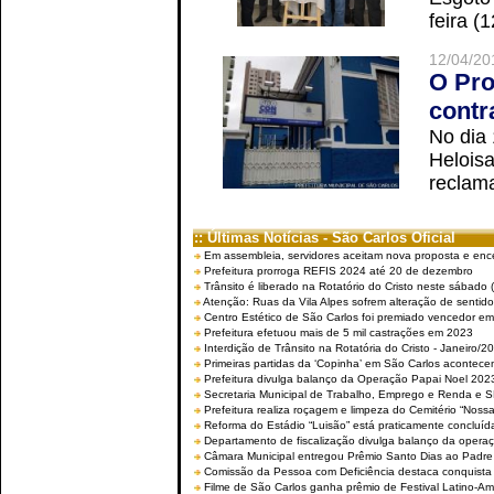
feira (
12/04/20
O Pro
contr
No dia
Helois
reclama
:: Últimas Notícias - São Carlos Oficial
Em assembleia, servidores aceitam nova proposta e enc
Prefeitura prorroga REFIS 2024 até 20 de dezembro
Trânsito é liberado na Rotatório do Cristo neste sábado 
Atenção: Ruas da Vila Alpes sofrem alteração de sentido 
Centro Estético de São Carlos foi premiado vencedor em 
Prefeitura efetuou mais de 5 mil castrações em 2023
Interdição de Trânsito na Rotatória do Cristo - Janeiro/2
Primeiras partidas da ‘Copinha’ em São Carlos acontecem
Prefeitura divulga balanço da Operação Papai Noel 202
Secretaria Municipal de Trabalho, Emprego e Renda e
Prefeitura realiza roçagem e limpeza do Cemitério “No
Reforma do Estádio “Luisão” está praticamente concluíd
Departamento de fiscalização divulga balanço da opera
Câmara Municipal entregou Prêmio Santo Dias ao Padre 
Comissão da Pessoa com Deficiência destaca conquista d
Filme de São Carlos ganha prêmio de Festival Latino-Am