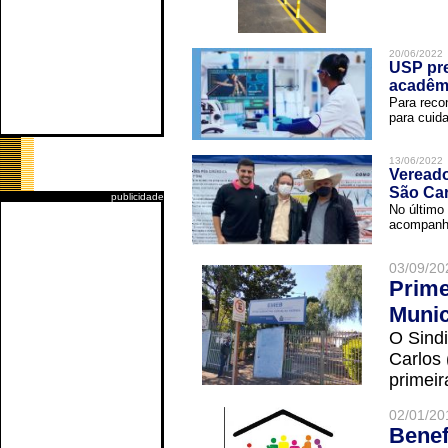
20/06/2022
USP pre
acadêm
Para reco
para cuida
13/06/2022
Vereado
São Car
publicidade
No último 
acompanha
03/09/20
Prime
Munic
O Sindi
Carlos
primeir
02/01/20
Benef