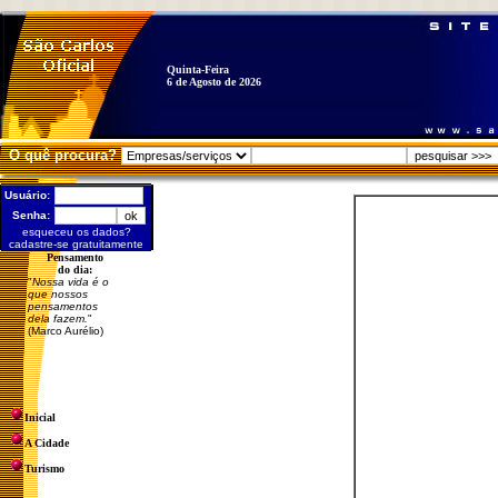
Quinta-Feira
6 de Agosto de 2026
O quê procura?
Usuário:
Senha:
esqueceu os dados?
cadastre-se gratuitamente
Pensamento
do dia:
"
Nossa vida é o
que nossos
pensamentos
dela fazem.
"
(Marco Aurélio)
Inicial
A Cidade
Turismo