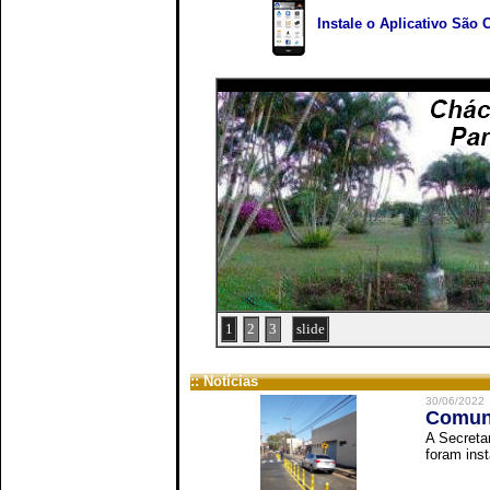
Instale o Aplicativo São 
1
2
3
slide
:: Notícias
30/06/2022
Comuni
A Secreta
foram inst