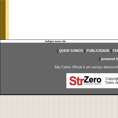
indique nosso site
|
QUEM SOMOS
|
PUBLICIDADE
|
FA
|
powered 
São Carlos Oficial é um serviço desenvol
Copyrig
Todos di