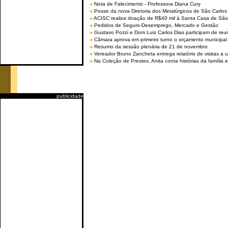
Nota de Falecimento - Professora Diana Cury
Posse da nova Diretoria dos Metalúrgicos de São Carlo
ACISC realiza doação de R$40 mil à Santa Casa de São
Pedidos de Seguro-Desemprego, Mercado e Gestão
Gustavo Pozzi e Dom Luiz Carlos Dias participam de re
Câmara aprova em primeiro turno o orçamento municipal
Resumo da sessão plenária de 21 de novembro
Vereador Bruno Zancheta entrega relatório de visitas a 
Na Coleção de Prestes, Anita conta histórias da família e
publicidade