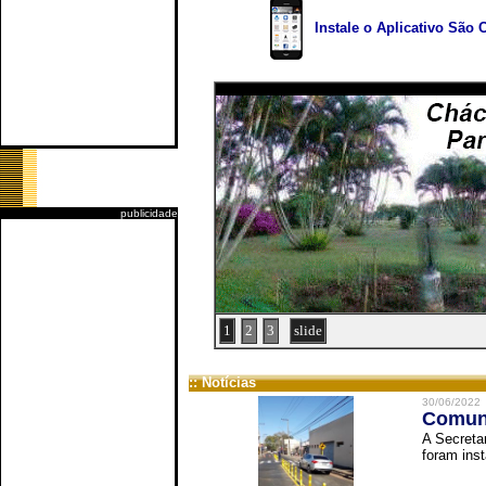
Instale o Aplicativo São 
publicidade
1
2
3
slide
:: Notícias
30/06/2022
Comuni
A Secreta
foram inst