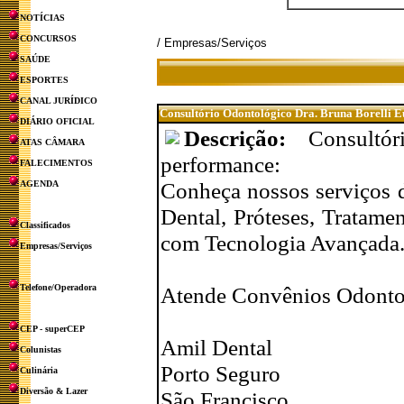
NOTÍCIAS
CONCURSOS
/ Empresas/Serviços
SAÚDE
ESPORTES
CANAL JURÍDICO
Consultório Odontológico Dra. Bruna Borelli E
DIÁRIO OFICIAL
Descrição:
Consultór
ATAS CÂMARA
performance:
FALECIMENTOS
Conheça nossos serviços d
AGENDA
Dental, Próteses, Tratamen
Classificados
com Tecnologia Avançada
Empresas/Serviços
Telefone/Operadora
Atende Convênios Odonto
CEP - superCEP
Amil Dental
Colunistas
Porto Seguro
Culinária
Diversão & Lazer
São Francisco