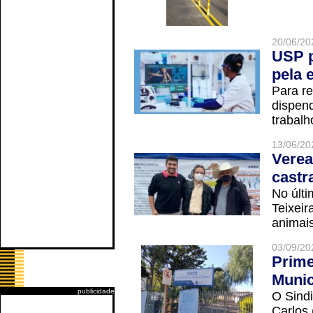
20/06/20
USP p
pela 
Para r
dispend
trabalho
13/06/20
Verea
castr
No últi
Teixei
animais
03/09/20
Prime
Munic
publicidade
O Sindi
Carlos