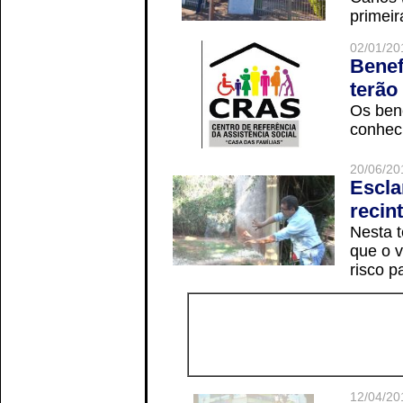
primeir
02/01/20
Benef
terão
Os ben
conheci
20/06/20
Escla
recin
Nesta t
que o v
risco p
12/04/20