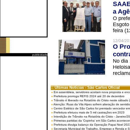
SAAE 
a Agê
O prefe
Esgoto
feira (
12/04/20
O Pro
contr
publicidade
No dia
Helois
reclama
:: Últimas Notícias - São Carlos Oficial
Em assembleia, servidores aceitam nova proposta e enc
Prefeitura prorroga REFIS 2024 até 20 de dezembro
Trânsito é liberado na Rotatório do Cristo neste sábado 
Atenção: Ruas da Vila Alpes sofrem alteração de sentido 
Centro Estético de São Carlos foi premiado vencedor em 
Prefeitura efetuou mais de 5 mil castrações em 2023
Interdição de Trânsito na Rotatória do Cristo - Janeiro/2
Primeiras partidas da ‘Copinha’ em São Carlos acontecem
Prefeitura divulga balanço da Operação Papai Noel 202
Secretaria Municipal de Trabalho, Emprego e Renda e