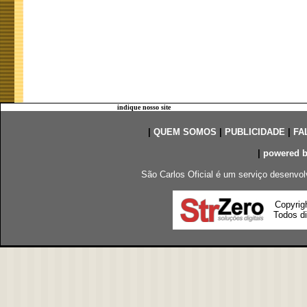
indique nosso site
|
QUEM SOMOS
|
PUBLICIDADE
|
FA
|
powered 
São Carlos Oficial é um serviço desenvol
Copyrig
Todos di