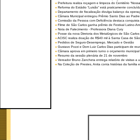
Prefeitura realiza roçagem e limpeza do Cemitério “No
Reforma do Estádio “Luisão” está praticamente concluíd
Departamento de fiscalização divulga balanço da opera
Câmara Municipal entregou Prêmio Santo Dias ao Padre 
Comissão da Pessoa com Deficiência destaca conquista d
Filme de São Carlos ganha prêmio de Festival Latino-Am
Nota de Falecimento - Professora Diana Cury
Posse da nova Diretoria dos Metalúrgicos de São Carlo
ACISC realiza doação de R$40 mil à Santa Casa de São
Pedidos de Seguro-Desemprego, Mercado e Gestão
Gustavo Pozzi e Dom Luiz Carlos Dias participam de re
Câmara aprova em primeiro turno o orçamento municipal
Resumo da sessão plenária de 21 de novembro
Vereador Bruno Zancheta entrega relatório de visitas a 
Na Coleção de Prestes, Anita conta histórias da família e