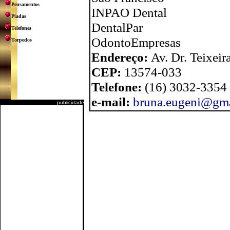
Pensamentos
INPAO Dental
Piadas
DentalPar
Telefones
OdontoEmpresas
Torpedos
Endereço:
Av. Dr. Teixeir
CEP:
13574-033
Telefone:
(16) 3032-3354
e-mail:
bruna.eugeni@gm
publicidade