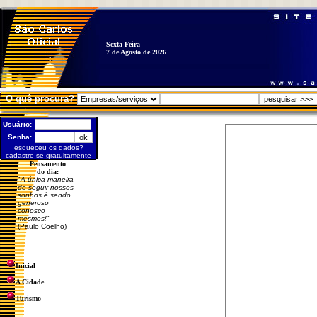
Sexta-Feira
7 de Agosto de 2026
O quê procura?
Usuário:
Senha:
esqueceu os dados?
cadastre-se gratuitamente
Pensamento
do dia:
"
A única maneira
de seguir nossos
sonhos é sendo
generoso
conosco
mesmos!
"
(Paulo Coelho)
Inicial
A Cidade
Turismo