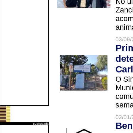
No úl
Zanch
acom
anima
03/09/
Pri
det
Car
O Sin
Muni
comun
seman
02/01/
Ben
publicidade