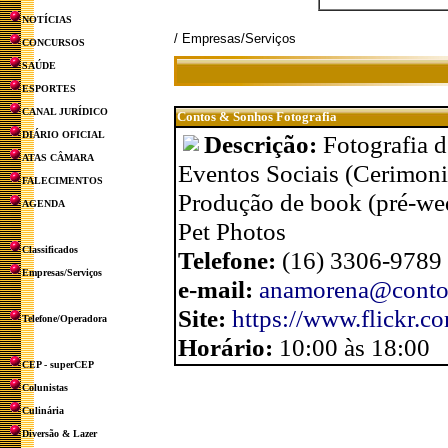
NOTÍCIAS
/ Empresas/Serviços
CONCURSOS
SAÚDE
ESPORTES
CANAL JURÍDICO
Contos & Sonhos Fotografia
DIÁRIO OFICIAL
Descrição:
Fotografia d
ATAS CÂMARA
Eventos Sociais (Cerimoni
FALECIMENTOS
Produção de book (pré-wedd
AGENDA
Pet Photos
Classificados
Telefone:
(16) 3306-9789
Empresas/Serviços
e-mail:
anamorena@contos
Site:
https://www.flickr.
Telefone/Operadora
Horário:
10:00 às 18:00
CEP - superCEP
Colunistas
Culinária
Diversão & Lazer