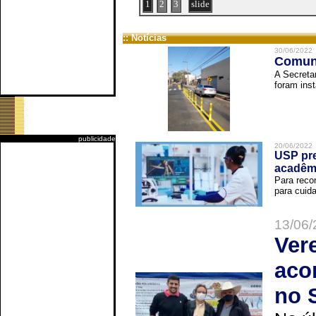
1
2
3
slide
:: Notícias
30/06/2022
Comuni
A Secreta
foram inst
publicidade
20/06/2022
USP pre
acadêm
Para reco
para cuida
13/06/
Ver
aco
no 