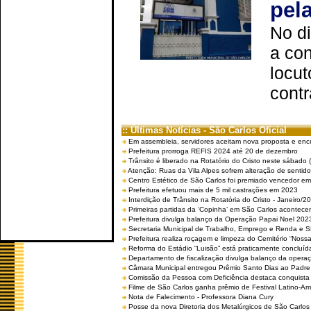
pel
No d
a co
locut
contr
:: Últimas Notícias - São Carlos Oficial
Em assembleia, servidores aceitam nova proposta e enc
Prefeitura prorroga REFIS 2024 até 20 de dezembro
Trânsito é liberado na Rotatório do Cristo neste sábado 
Atenção: Ruas da Vila Alpes sofrem alteração de sentido 
Centro Estético de São Carlos foi premiado vencedor em 
Prefeitura efetuou mais de 5 mil castrações em 2023
Interdição de Trânsito na Rotatória do Cristo - Janeiro/2
Primeiras partidas da ‘Copinha’ em São Carlos acontecem
Prefeitura divulga balanço da Operação Papai Noel 202
Secretaria Municipal de Trabalho, Emprego e Renda e
Prefeitura realiza roçagem e limpeza do Cemitério “No
Reforma do Estádio “Luisão” está praticamente concluíd
Departamento de fiscalização divulga balanço da opera
Câmara Municipal entregou Prêmio Santo Dias ao Padre 
Comissão da Pessoa com Deficiência destaca conquista d
Filme de São Carlos ganha prêmio de Festival Latino-Am
Nota de Falecimento - Professora Diana Cury
Posse da nova Diretoria dos Metalúrgicos de São Carlo