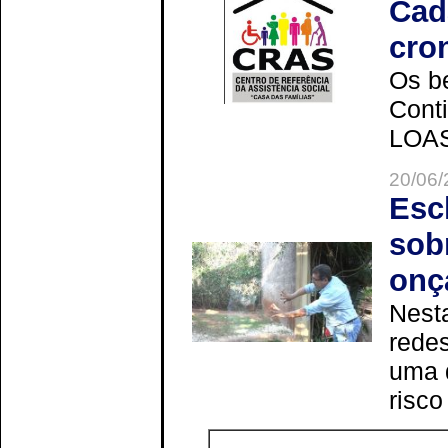
Cad
cro
Os be
Cont
LOAS 
20/06/
Esc
sob
onç
Nesta
redes
uma 
risco