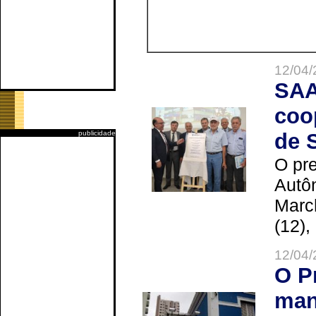
12/04/
SAA
coo
publicidade
de 
O pre
Autô
Marc
(12),
12/04/
O P
man