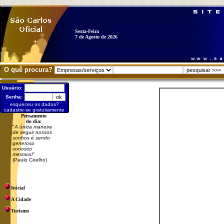
Sexta-Feira
7 de Agosto de 2026
O quê procura?
Usuário:
Senha:
esqueceu os dados?
cadastre-se gratuitamente
Pensamento
do dia:
"
A única maneira
de seguir nossos
sonhos é sendo
generoso
conosco
mesmos!
"
(Paulo Coelho)
Inicial
A Cidade
Turismo