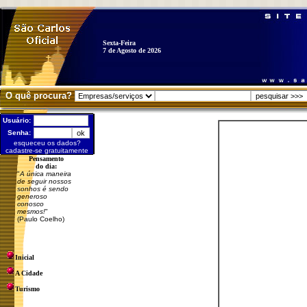
Sexta-Feira
7 de Agosto de 2026
O quê procura?
Usuário:
Senha:
esqueceu os dados?
cadastre-se gratuitamente
Pensamento
do dia:
"
A única maneira
de seguir nossos
sonhos é sendo
generoso
conosco
mesmos!
"
(Paulo Coelho)
Inicial
A Cidade
Turismo