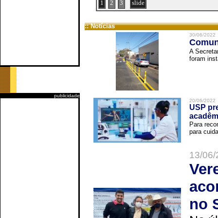
1
2
3
slide
:: Notícias
30/06/2022
Comuni
A Secreta
foram inst
publicidade
20/06/2022
USP pre
acadêm
Para reco
para cuida
13/06/
Ver
aco
no 