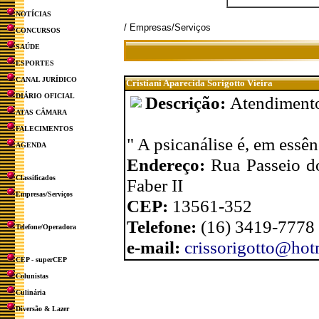
NOTÍCIAS
/ Empresas/Serviços
CONCURSOS
SAÚDE
ESPORTES
CANAL JURÍDICO
Cristiani Aparecida Sorigotto Vieira
DIÁRIO OFICIAL
Descrição:
Atendimento 
ATAS CÂMARA
FALECIMENTOS
" A psicanálise é, em essê
AGENDA
Endereço:
Rua Passeio do
Classificados
Faber II
Empresas/Serviços
CEP:
13561-352
Telefone:
(16) 3419-7778
Telefone/Operadora
e-mail:
crissorigotto@hot
CEP - superCEP
Colunistas
Culinária
Diversão & Lazer