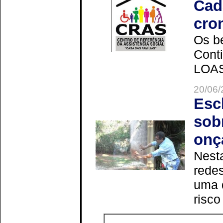
Cad
cro
Os be
Cont
LOAS 
20/06/
Esc
sob
onç
Nesta
redes
uma 
risco