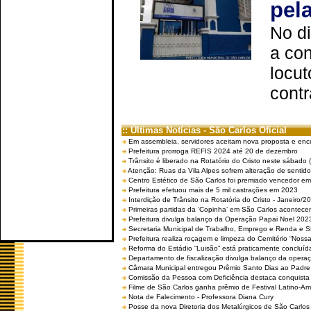
pel
No d
a co
locut
contr
:: Últimas Notícias - São Carlos Oficial
Em assembleia, servidores aceitam nova proposta e enc
Prefeitura prorroga REFIS 2024 até 20 de dezembro
Trânsito é liberado na Rotatório do Cristo neste sábado 
Atenção: Ruas da Vila Alpes sofrem alteração de sentido 
Centro Estético de São Carlos foi premiado vencedor em 
Prefeitura efetuou mais de 5 mil castrações em 2023
Interdição de Trânsito na Rotatória do Cristo - Janeiro/2
Primeiras partidas da ‘Copinha’ em São Carlos acontecem
Prefeitura divulga balanço da Operação Papai Noel 202
Secretaria Municipal de Trabalho, Emprego e Renda e
Prefeitura realiza roçagem e limpeza do Cemitério “No
Reforma do Estádio “Luisão” está praticamente concluíd
Departamento de fiscalização divulga balanço da opera
Câmara Municipal entregou Prêmio Santo Dias ao Padre 
Comissão da Pessoa com Deficiência destaca conquista d
Filme de São Carlos ganha prêmio de Festival Latino-Am
Nota de Falecimento - Professora Diana Cury
Posse da nova Diretoria dos Metalúrgicos de São Carlo