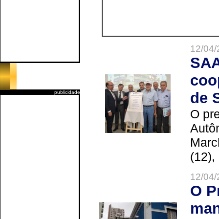
12/04/
SAA
coo
publicidade
de 
O pre
Autô
Marc
(12),
12/04/
O P
man