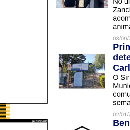
No úl
Zanch
acom
anima
03/09/
Pri
det
Car
O Sin
Muni
comun
seman
02/01/
Ben
publicidade