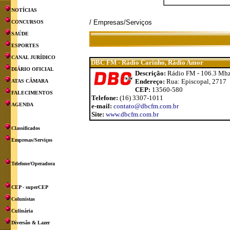
NOTÍCIAS
/ Empresas/Serviços
CONCURSOS
SAÚDE
ESPORTES
CANAL JURÍDICO
DBC FM - Rádio Carinho, Rádio Amor
DIÁRIO OFICIAL
Descrição:
Rádio FM - 106.3 Mh
Endereço:
Rua: Episcopal, 2717
ATAS CÂMARA
CEP:
13560-580
FALECIMENTOS
Telefone:
(16) 3307-1011
AGENDA
e-mail:
contato@dbcfm.com.br
Site:
www.dbcfm.com.br
Classificados
Empresas/Serviços
Telefone/Operadora
CEP - superCEP
Colunistas
Culinária
Diversão & Lazer