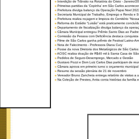
Interdição de Trânsito na Rotatória do Cristo - Janeiro/2
Primeiras partidas da ‘Copinha’ em São Carlos acontecem
Prefeitura divulga balanço da Operação Papai Noel 202
Secretaria Municipal de Trabalho, Emprego e Renda e
Prefeitura realiza roçagem e limpeza do Cemitério “No
Reforma do Estádio “Luisão” está praticamente concluíd
Departamento de fiscalização divulga balanço da opera
Câmara Municipal entregou Prêmio Santo Dias ao Padre 
Comissão da Pessoa com Deficiência destaca conquista d
Filme de São Carlos ganha prêmio de Festival Latino-Am
Nota de Falecimento - Professora Diana Cury
Posse da nova Diretoria dos Metalúrgicos de São Carlo
ACISC realiza doação de R$40 mil à Santa Casa de São
Pedidos de Seguro-Desemprego, Mercado e Gestão
Gustavo Pozzi e Dom Luiz Carlos Dias participam de re
Câmara aprova em primeiro turno o orçamento municipal
Resumo da sessão plenária de 21 de novembro
Vereador Bruno Zancheta entrega relatório de visitas a 
Na Coleção de Prestes, Anita conta histórias da família e