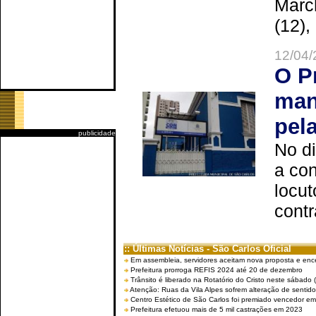
Marc
(12),
12/04/
O P
man
pel
publicidade
No d
a co
locut
contr
:: Últimas Notícias - São Carlos Oficial
Em assembleia, servidores aceitam nova proposta e enc
Prefeitura prorroga REFIS 2024 até 20 de dezembro
Trânsito é liberado na Rotatório do Cristo neste sábado 
Atenção: Ruas da Vila Alpes sofrem alteração de sentido 
Centro Estético de São Carlos foi premiado vencedor em 
Prefeitura efetuou mais de 5 mil castrações em 2023