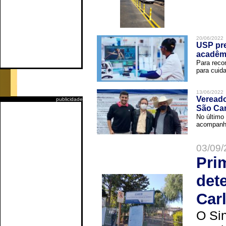
20/06/2022
USP pre
acadêm
Para reco
para cuida
13/06/2022
Vereado
publicidade
São Car
No último 
acompanha
03/09/
Pri
det
Car
O Sin