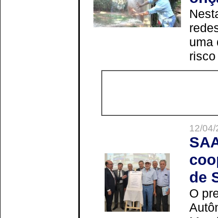
Nesta
redes
uma 
risco
12/04/
SAA
coo
de 
O pre
Autô