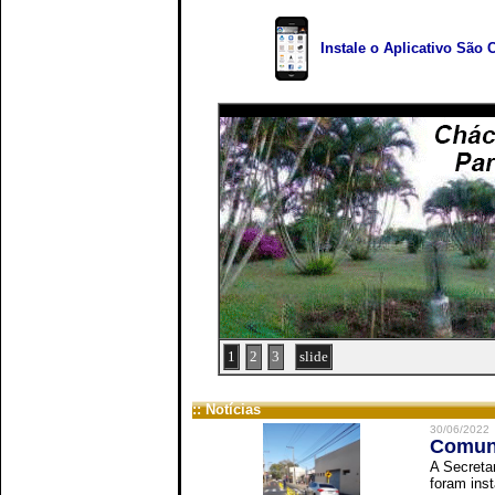
Instale o Aplicativo São 
1
2
3
slide
:: Notícias
30/06/2022
Comuni
A Secreta
foram inst