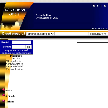
Segunda-Feira
10 de Agosto de 2026
O quê procura?
Usuário:
Senha:
esqueceu os dados?
cadastre-se gratuitamente
Pensamento
do dia:
"
O orgulho te
humilha sem te
dar humildade!
"
(Desconhecido)
Inicial
A Cidade
Turismo