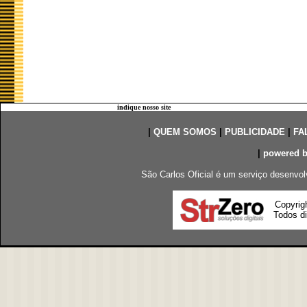
indique nosso site
|
QUEM SOMOS
|
PUBLICIDADE
|
FA
|
powered 
São Carlos Oficial é um serviço desenvol
Copyrig
Todos di