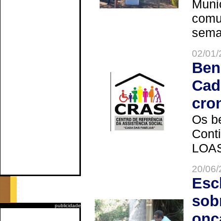
Muni
comun
seman
02/01/
Ben
Cad
cro
Os be
Cont
LOAS 
20/06/
Esc
sob
publicidade
onç