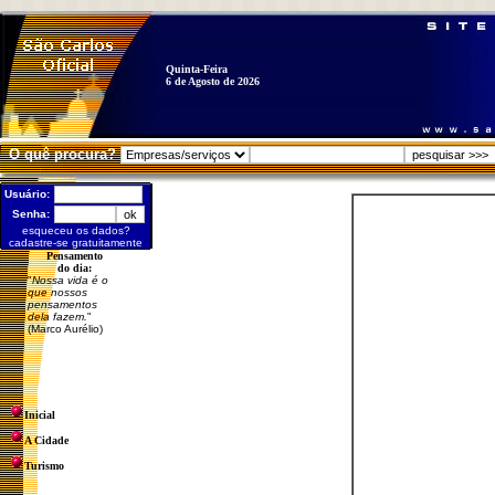
Quinta-Feira
6 de Agosto de 2026
O quê procura?
Usuário:
Senha:
esqueceu os dados?
cadastre-se gratuitamente
Pensamento
do dia:
"
Nossa vida é o
que nossos
pensamentos
dela fazem.
"
(Marco Aurélio)
Inicial
A Cidade
Turismo