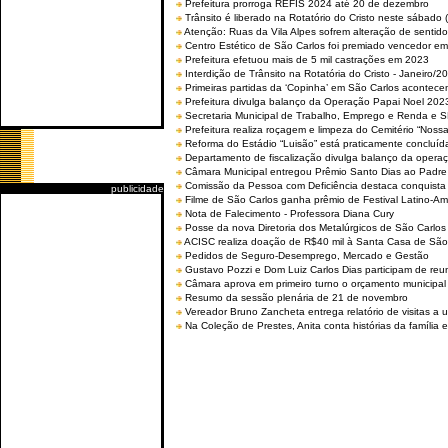
Prefeitura prorroga REFIS 2024 até 20 de dezembro
Trânsito é liberado na Rotatório do Cristo neste sábado 
Atenção: Ruas da Vila Alpes sofrem alteração de sentido 
Centro Estético de São Carlos foi premiado vencedor em 
Prefeitura efetuou mais de 5 mil castrações em 2023
Interdição de Trânsito na Rotatória do Cristo - Janeiro/2
Primeiras partidas da ‘Copinha’ em São Carlos acontecem
Prefeitura divulga balanço da Operação Papai Noel 202
Secretaria Municipal de Trabalho, Emprego e Renda e
Prefeitura realiza roçagem e limpeza do Cemitério “No
Reforma do Estádio “Luisão” está praticamente concluíd
Departamento de fiscalização divulga balanço da opera
Câmara Municipal entregou Prêmio Santo Dias ao Padre 
Comissão da Pessoa com Deficiência destaca conquista d
publicidade
Filme de São Carlos ganha prêmio de Festival Latino-Am
Nota de Falecimento - Professora Diana Cury
Posse da nova Diretoria dos Metalúrgicos de São Carlo
ACISC realiza doação de R$40 mil à Santa Casa de São
Pedidos de Seguro-Desemprego, Mercado e Gestão
Gustavo Pozzi e Dom Luiz Carlos Dias participam de re
Câmara aprova em primeiro turno o orçamento municipal
Resumo da sessão plenária de 21 de novembro
Vereador Bruno Zancheta entrega relatório de visitas a 
Na Coleção de Prestes, Anita conta histórias da família e