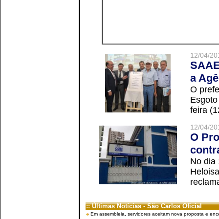
12/04/20
SAAE 
a Agê
O prefe
Esgoto
feira (
12/04/20
O Pro
contr
No dia
Helois
reclama
:: Últimas Notícias - São Carlos Oficial
Em assembleia, servidores aceitam nova proposta e enc