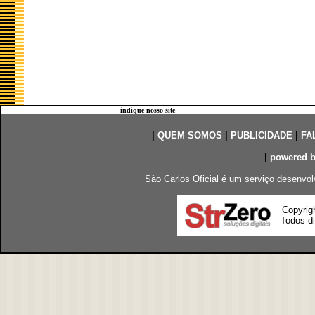
indique nosso site
|
QUEM SOMOS
|
PUBLICIDADE
|
FA
|
powered 
São Carlos Oficial é um serviço desenvol
Copyrig
Todos di