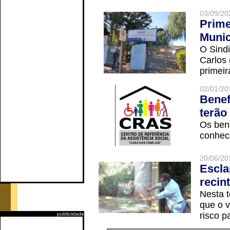
03/09/20
Prime
Munic
O Sindi
Carlos
primeir
02/01/20
Benef
terão
Os ben
conheci
20/06/20
Escla
recin
Nesta t
que o v
risco p
publicidade