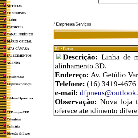
NOTÍCIAS
CONCURSOS
SAÚDE
/ Empresas/Serviços
ESPORTES
CANAL JURÍDICO
DIÁRIO OFICIAL
DF - Pneus
ATAS CÂMARA
Descrição:
Linha de m
FALECIMENTOS
AGENDA
alinhamento 3D.
Endereço:
Av. Getúlio Var
Classificados
Telefone:
(16) 3419-4676
Empresas/Serviços
e-mail:
dfpneus@outlook
Telefone/Operadora
Observação:
Nova loja t
oferece atendimento difere
CEP - superCEP
Colunistas
Culinária
Diversão & Lazer