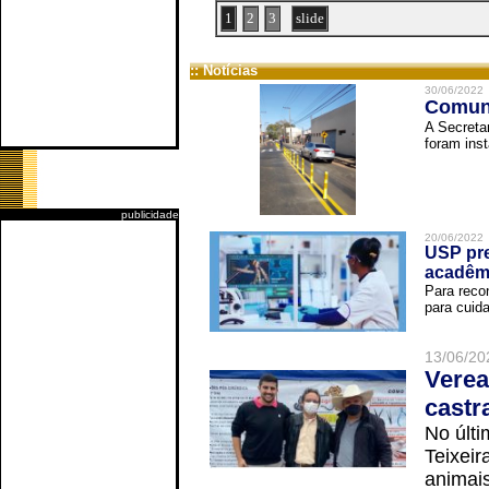
1
2
3
slide
:: Notícias
30/06/2022
Comuni
A Secreta
foram inst
publicidade
20/06/2022
USP pre
acadêm
Para reco
para cuida
13/06/20
Verea
castr
No últi
Teixei
animais