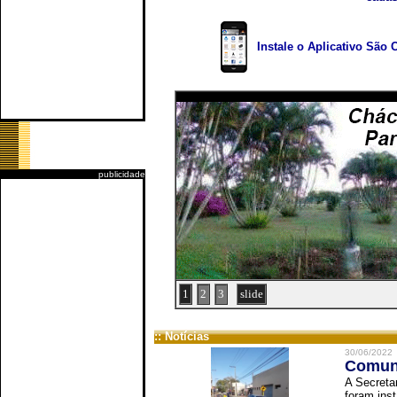
Instale o Aplicativo São 
publicidade
1
2
3
slide
:: Notícias
30/06/2022
Comuni
A Secreta
foram inst