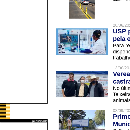
20/06/20
USP p
pela 
Para r
dispend
trabalho
13/06/20
Verea
castr
No últi
Teixei
animais
03/09/20
Prime
publicidade
Munic