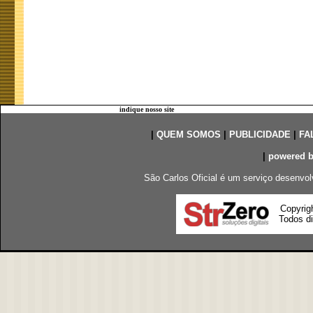
indique nosso site
|
QUEM SOMOS
|
PUBLICIDADE
|
FA
|
powered 
São Carlos Oficial é um serviço desenvol
Copyrig
Todos di