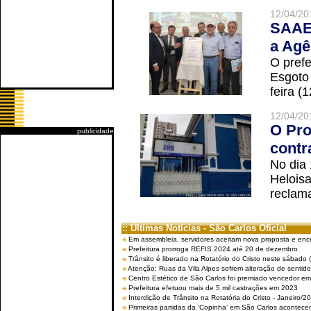
12/04/20
SAAE 
a Agê
O prefe
Esgoto
feira (
12/04/20
O Pro
publicidade
contr
No dia
Helois
reclama
:: Últimas Notícias - São Carlos Oficial
Em assembleia, servidores aceitam nova proposta e enc
Prefeitura prorroga REFIS 2024 até 20 de dezembro
Trânsito é liberado na Rotatório do Cristo neste sábado 
Atenção: Ruas da Vila Alpes sofrem alteração de sentido 
Centro Estético de São Carlos foi premiado vencedor em 
Prefeitura efetuou mais de 5 mil castrações em 2023
Interdição de Trânsito na Rotatória do Cristo - Janeiro/2
Primeiras partidas da ‘Copinha’ em São Carlos acontecem