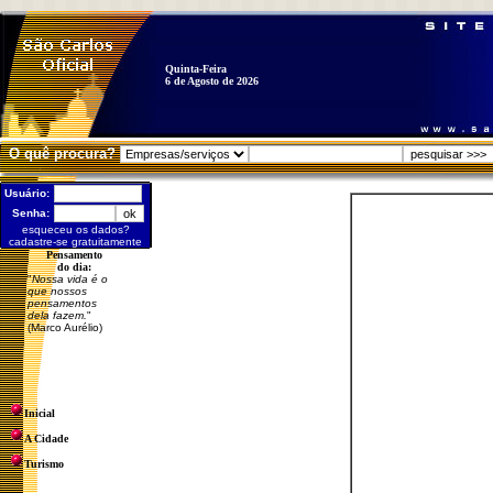
Quinta-Feira
6 de Agosto de 2026
O quê procura?
Usuário:
Senha:
esqueceu os dados?
cadastre-se gratuitamente
Pensamento
do dia:
"
Nossa vida é o
que nossos
pensamentos
dela fazem.
"
(Marco Aurélio)
Inicial
A Cidade
Turismo