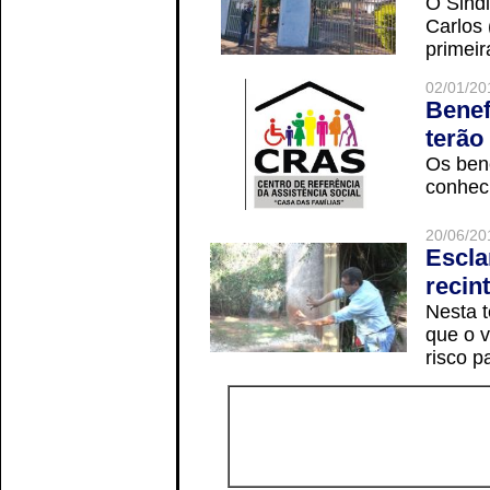
O Sindi
Carlos
primeir
02/01/20
Benef
terão
Os ben
conheci
20/06/20
Escla
recin
Nesta t
que o v
risco p