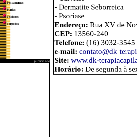
Pensamentos
- Dermatite Seborreica
Piadas
- Psoríase
Telefones
Endereço:
Rua XV de No
Torpedos
CEP:
13560-240
Telefone:
(16) 3032-3545
e-mail:
contato@dk-terapi
Site:
www.dk-terapiacapil
publicidade
Horário:
De segunda à se