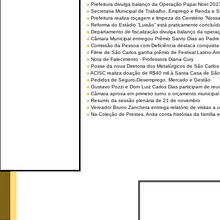
Prefeitura divulga balanço da Operação Papai Noel 202
Secretaria Municipal de Trabalho, Emprego e Renda e
Prefeitura realiza roçagem e limpeza do Cemitério “No
Reforma do Estádio “Luisão” está praticamente concluíd
Departamento de fiscalização divulga balanço da opera
Câmara Municipal entregou Prêmio Santo Dias ao Padre 
Comissão da Pessoa com Deficiência destaca conquista d
Filme de São Carlos ganha prêmio de Festival Latino-Am
Nota de Falecimento - Professora Diana Cury
Posse da nova Diretoria dos Metalúrgicos de São Carlo
ACISC realiza doação de R$40 mil à Santa Casa de São
Pedidos de Seguro-Desemprego, Mercado e Gestão
Gustavo Pozzi e Dom Luiz Carlos Dias participam de re
Câmara aprova em primeiro turno o orçamento municipal
Resumo da sessão plenária de 21 de novembro
Vereador Bruno Zancheta entrega relatório de visitas a 
Na Coleção de Prestes, Anita conta histórias da família e