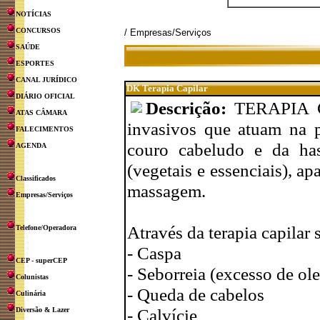
NOTÍCIAS
CONCURSOS
/ Empresas/Serviços
SAÚDE
ESPORTES
CANAL JURÍDICO
DK Terapia Capilar
DIÁRIO OFICIAL
Descrição:
TERAPIA C
ATAS CÂMARA
invasivos que atuam na 
FALECIMENTOS
couro cabeludo e da hast
AGENDA
(vegetais e essenciais), ap
Classificados
massagem.
Empresas/Serviços
Através da terapia capilar 
Telefone/Operadora
- Caspa
CEP - superCEP
- Seborreia (excesso de ol
Colunistas
- Queda de cabelos
Culinária
- Calvície
Diversão & Lazer