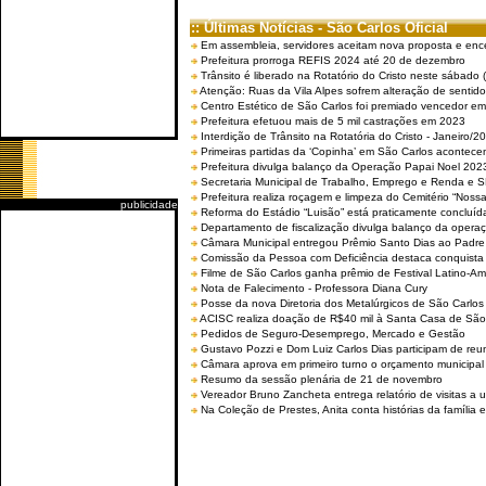
:: Últimas Notícias - São Carlos Oficial
Em assembleia, servidores aceitam nova proposta e enc
Prefeitura prorroga REFIS 2024 até 20 de dezembro
Trânsito é liberado na Rotatório do Cristo neste sábado 
Atenção: Ruas da Vila Alpes sofrem alteração de sentido 
Centro Estético de São Carlos foi premiado vencedor em 
Prefeitura efetuou mais de 5 mil castrações em 2023
Interdição de Trânsito na Rotatória do Cristo - Janeiro/2
Primeiras partidas da ‘Copinha’ em São Carlos acontecem
Prefeitura divulga balanço da Operação Papai Noel 202
Secretaria Municipal de Trabalho, Emprego e Renda e
Prefeitura realiza roçagem e limpeza do Cemitério “No
publicidade
Reforma do Estádio “Luisão” está praticamente concluíd
Departamento de fiscalização divulga balanço da opera
Câmara Municipal entregou Prêmio Santo Dias ao Padre 
Comissão da Pessoa com Deficiência destaca conquista d
Filme de São Carlos ganha prêmio de Festival Latino-Am
Nota de Falecimento - Professora Diana Cury
Posse da nova Diretoria dos Metalúrgicos de São Carlo
ACISC realiza doação de R$40 mil à Santa Casa de São
Pedidos de Seguro-Desemprego, Mercado e Gestão
Gustavo Pozzi e Dom Luiz Carlos Dias participam de re
Câmara aprova em primeiro turno o orçamento municipal
Resumo da sessão plenária de 21 de novembro
Vereador Bruno Zancheta entrega relatório de visitas a 
Na Coleção de Prestes, Anita conta histórias da família e