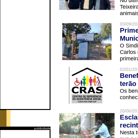
No últi
Teixei
animais
03/09/20
Prime
Munic
O Sindi
Carlos
primeir
02/01/20
Benef
terão
Os ben
conheci
20/06/20
Escla
recin
publicidade
Nesta t