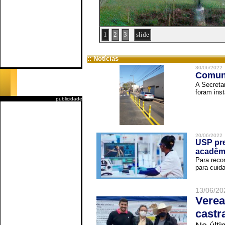
1
2
3
slide
:: Notícias
30/06/2022
Comuni
A Secreta
foram inst
publicidade
20/06/2022
USP pre
acadêm
Para reco
para cuida
13/06/20
Verea
castr