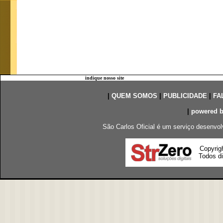
indique nosso site
|
QUEM SOMOS
|
PUBLICIDADE
|
FA
|
powered 
São Carlos Oficial é um serviço desenvol
Copyrig
Todos di