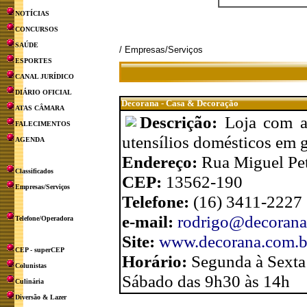
NOTÍCIAS
CONCURSOS
SAÚDE
/ Empresas/Serviços
ESPORTES
CANAL JURÍDICO
DIÁRIO OFICIAL
Decorana - Casa & Decoração
ATAS CÂMARA
Descrição:
Loja com ar
FALECIMENTOS
utensílios domésticos em g
AGENDA
Endereço:
Rua Miguel Pet
Classificados
CEP:
13562-190
Empresas/Serviços
Telefone:
(16) 3411-2227
e-mail:
rodrigo@decorana
Telefone/Operadora
Site:
www.decorana.com.b
CEP - superCEP
Horário:
Segunda à Sexta
Colunistas
Sábado das 9h30 às 14h
Culinária
Diversão & Lazer