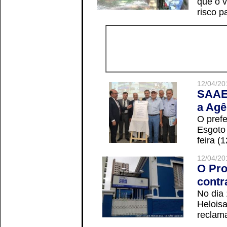
que o v
risco p
12/04/20
SAAE 
a Agê
O prefe
Esgoto
feira (
12/04/20
O Pro
contr
No dia
Helois
reclama