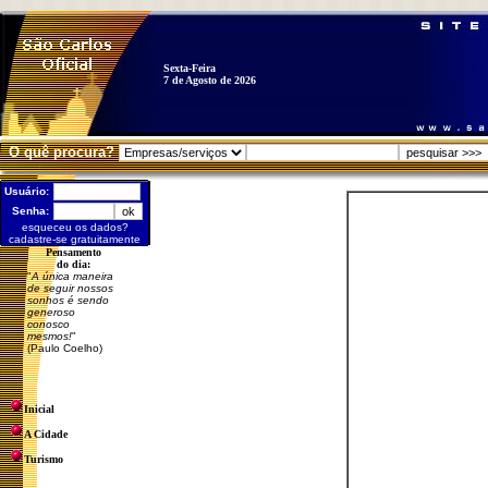
Sexta-Feira
7 de Agosto de 2026
O quê procura?
Usuário:
Senha:
esqueceu os dados?
cadastre-se gratuitamente
Pensamento
do dia:
"
A única maneira
de seguir nossos
sonhos é sendo
generoso
conosco
mesmos!
"
(Paulo Coelho)
Inicial
A Cidade
Turismo