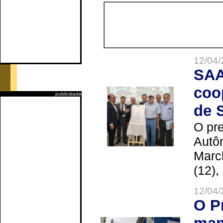
12/04/
SAA
coo
publicidade
de 
O pre
Autô
Marc
(12),
12/04/
O P