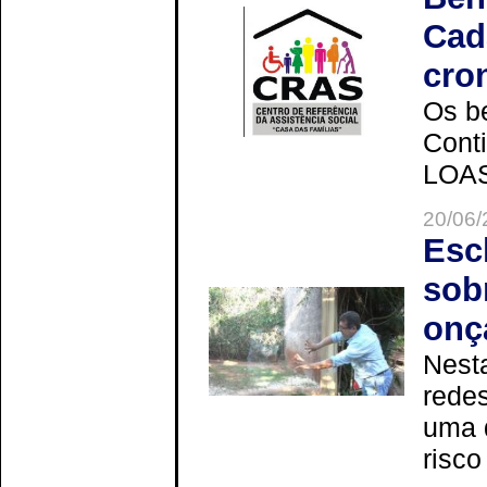
Cad
cro
Os be
Cont
LOAS 
20/06/
Esc
sob
onç
Nesta
redes
uma 
risco