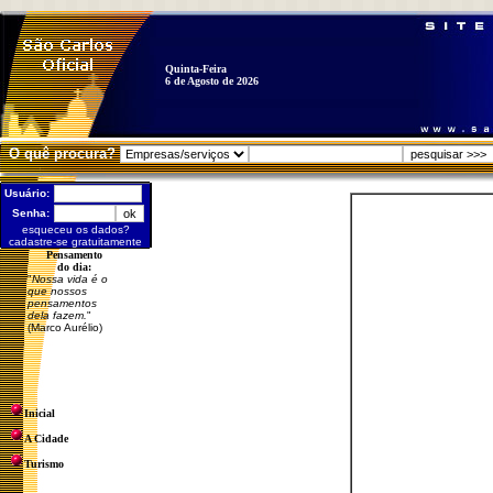
Quinta-Feira
6 de Agosto de 2026
O quê procura?
Usuário:
Senha:
esqueceu os dados?
cadastre-se gratuitamente
Pensamento
do dia:
"
Nossa vida é o
que nossos
pensamentos
dela fazem.
"
(Marco Aurélio)
Inicial
A Cidade
Turismo