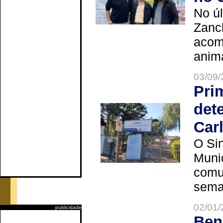
No úl
Zanch
acom
anima
03/09/
Pri
det
Car
O Sin
Muni
comun
seman
02/01/
publicidade
Ben