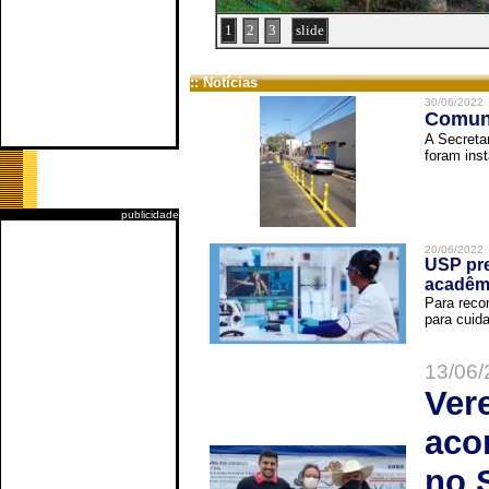
1
2
3
slide
:: Notícias
30/06/2022
Comuni
A Secreta
foram inst
publicidade
20/06/2022
USP pre
acadêm
Para reco
para cuida
13/06/
Ver
aco
no 