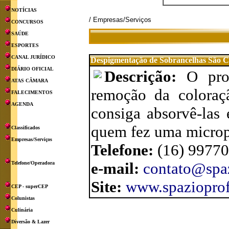
NOTÍCIAS
/ Empresas/Serviços
CONCURSOS
SAÚDE
ESPORTES
CANAL JURÍDICO
Despigmentação de Sobrancelhas São C
DIÁRIO OFICIAL
Descrição:
O pro
ATAS CÂMARA
remoção da coloraç
FALECIMENTOS
AGENDA
consiga absorvê-las 
quem fez uma microp
Classificados
Empresas/Serviços
Telefone:
(16) 9977
e-mail:
contato@spa
Telefone/Operadora
Site:
www.spaziopro
CEP - superCEP
Colunistas
Culinária
Diversão & Lazer