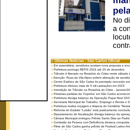
man
pel
No d
a co
locut
contr
:: Últimas Notícias - São Carlos Oficial
Em assembleia, servidores aceitam nova proposta e enc
Prefeitura prorroga REFIS 2024 até 20 de dezembro
Trânsito é liberado na Rotatório do Cristo neste sábado 
Atenção: Ruas da Vila Alpes sofrem alteração de sentido 
Centro Estético de São Carlos foi premiado vencedor em 
Prefeitura efetuou mais de 5 mil castrações em 2023
Interdição de Trânsito na Rotatória do Cristo - Janeiro/2
Primeiras partidas da ‘Copinha’ em São Carlos acontecem
Prefeitura divulga balanço da Operação Papai Noel 202
Secretaria Municipal de Trabalho, Emprego e Renda e
Prefeitura realiza roçagem e limpeza do Cemitério “No
Reforma do Estádio “Luisão” está praticamente concluíd
Departamento de fiscalização divulga balanço da opera
Câmara Municipal entregou Prêmio Santo Dias ao Padre 
Comissão da Pessoa com Deficiência destaca conquista d
Filme de São Carlos ganha prêmio de Festival Latino-Am