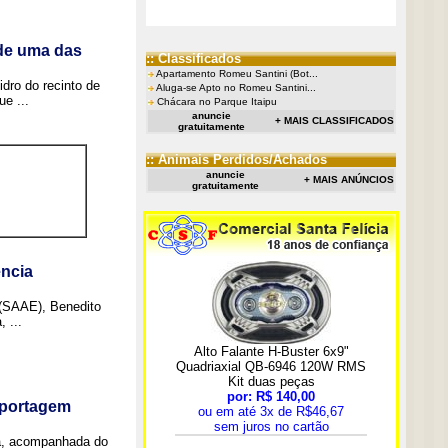
 de uma das
:: Classificados
Apartamento Romeu Santini (Bot...
idro do recinto de
Aluga-se Apto no Romeu Santini...
e ...
Chácara no Parque Itaipu
anuncie
+ MAIS CLASSIFICADOS
gratuitamente
:: Animais Perdidos/Achados
anuncie
+ MAIS ANÚNCIOS
gratuitamente
ncia
 (SAAE), Benedito
 ...
eportagem
a, acompanhada do