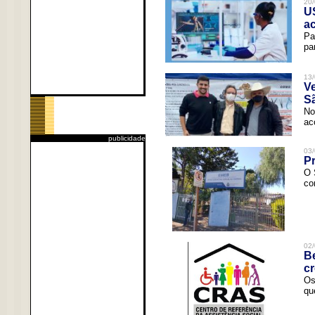
20/
U
a
Pa
pa
13/
V
Sã
No
ac
publicidade
03/
Pr
O 
co
02/
Be
c
Os
qu