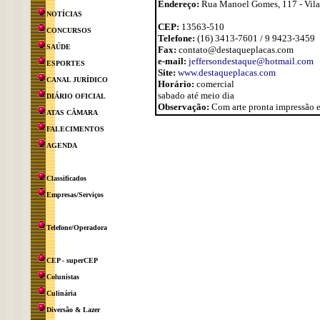
Endereço:
Rua Manoel Gomes, 117 - Vil
NOTÍCIAS
CEP:
13563-510
CONCURSOS
Telefone:
(16) 3413-7601 / 9 9423-3459
SAÚDE
Fax:
contato@destaqueplacas.com
e-mail:
jeffersondestaque@hotmail.com
ESPORTES
Site:
www.destaqueplacas.com
CANAL JURÍDICO
Horário:
comercial
sabado até meio dia
DIÁRIO OFICIAL
Observação:
Com arte pronta impressão e
ATAS CÂMARA
FALECIMENTOS
AGENDA
Classificados
Empresas/Serviços
Telefone/Operadora
CEP - superCEP
Colunistas
Culinária
Diversão & Lazer