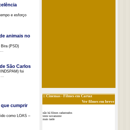
elência
tempo e esforço
de animais no
 Bira (PSD)
..
 de São Carlos
(SINDSPAM) foi
...
::
Cinemas
- Filmes em Cartaz
Ver filmes em breve
 que cumprir
não há filmes cadastrados
ecido como LOAS –
tente novamente
mais tarde