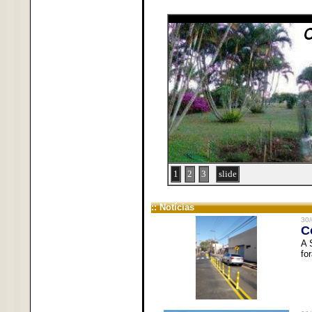
1
2
3
slide
:: Notícias
30/
C
A 
fo