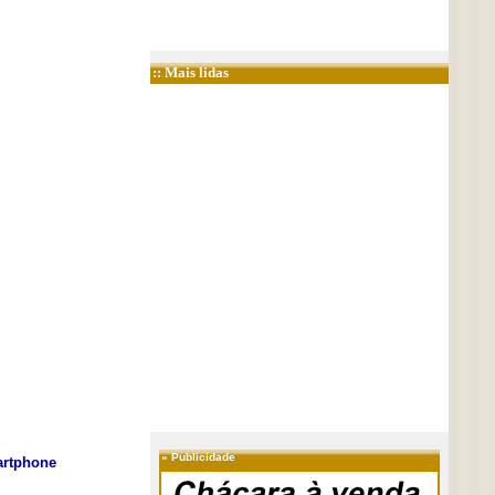
:: Mais lidas
»
Publicidade
rtphone