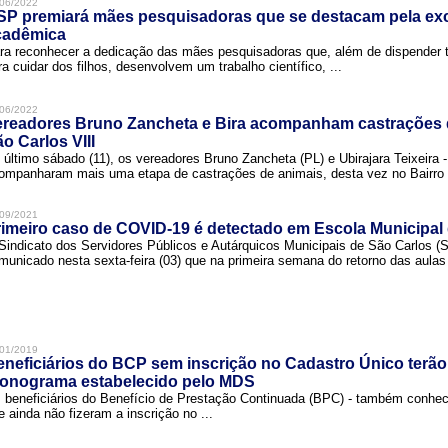
06/2022
SP premiará mães pesquisadoras que se destacam pela exc
cadêmica
ra reconhecer a dedicação das mães pesquisadoras que, além de dispender 
ra cuidar dos filhos, desenvolvem um trabalho científico, ...
06/2022
ereadores Bruno Zancheta e Bira acompanham castrações 
o Carlos VIII
 último sábado (11), os vereadores Bruno Zancheta (PL) e Ubirajara Teixeira -
ompanharam mais uma etapa de castrações de animais, desta vez no Bairro .
09/2021
imeiro caso de COVID-19 é detectado em Escola Municipal
Sindicato dos Servidores Públicos e Autárquicos Municipais de São Carlos 
municado nesta sexta-feira (03) que na primeira semana do retorno das aulas 
01/2019
neficiários do BCP sem inscrição no Cadastro Único terão
ronograma estabelecido pelo MDS
 beneficiários do Benefício de Prestação Continuada (BPC) - também conh
e ainda não fizeram a inscrição no ...