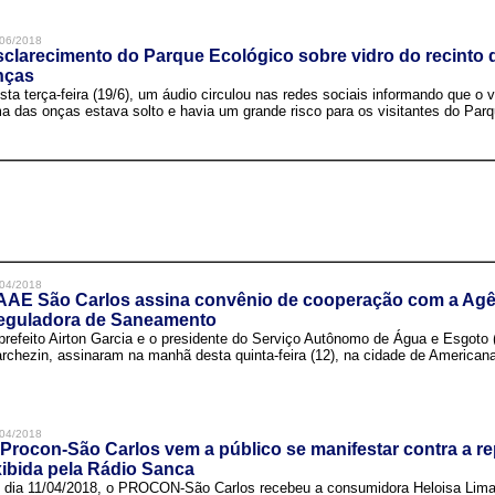
06/2018
clarecimento do Parque Ecológico sobre vidro do recinto
nças
sta terça-feira (19/6), um áudio circulou nas redes sociais informando que o v
a das onças estava solto e havia um grande risco para os visitantes do Parqu
04/2018
AAE São Carlos assina convênio de cooperação com a Agê
eguladora de Saneamento
prefeito Airton Garcia e o presidente do Serviço Autônomo de Água e Esgoto
rchezin, assinaram na manhã desta quinta-feira (12), na cidade de Americana,
04/2018
Procon-São Carlos vem a público se manifestar contra a r
ibida pela Rádio Sanca
 dia 11/04/2018, o PROCON-São Carlos recebeu a consumidora Heloisa Lim