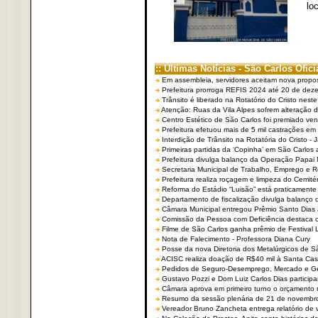
lo
:: Últimas Notícias - São Carlos Ofici
Em assembleia, servidores aceitam nova propo
Prefeitura prorroga REFIS 2024 até 20 de dez
Trânsito é liberado na Rotatório do Cristo nest
Atenção: Ruas da Vila Alpes sofrem alteração de
Centro Estético de São Carlos foi premiado ven
Prefeitura efetuou mais de 5 mil castrações em
Interdição de Trânsito na Rotatória do Cristo - 
Primeiras partidas da ‘Copinha’ em São Carlos 
Prefeitura divulga balanço da Operação Papai
Secretaria Municipal de Trabalho, Emprego e
Prefeitura realiza roçagem e limpeza do Cemit
Reforma do Estádio “Luisão” está praticamente
Departamento de fiscalização divulga balanço 
Câmara Municipal entregou Prêmio Santo Dias a
Comissão da Pessoa com Deficiência destaca co
Filme de São Carlos ganha prêmio de Festival 
Nota de Falecimento - Professora Diana Cury
Posse da nova Diretoria dos Metalúrgicos de 
ACISC realiza doação de R$40 mil à Santa Ca
Pedidos de Seguro-Desemprego, Mercado e G
Gustavo Pozzi e Dom Luiz Carlos Dias partici
Câmara aprova em primeiro turno o orçamento 
Resumo da sessão plenária de 21 de novembr
Vereador Bruno Zancheta entrega relatório de v