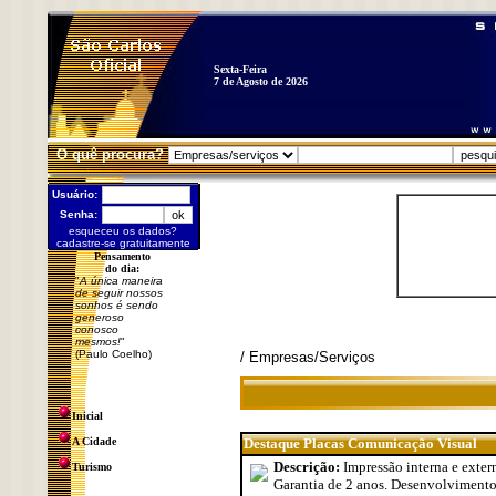
Sexta-Feira
7 de Agosto de 2026
O quê procura?
Usuário:
Senha:
esqueceu os dados?
cadastre-se gratuitamente
Pensamento
do dia:
"
A única maneira
de seguir nossos
sonhos é sendo
generoso
conosco
mesmos!
"
(Paulo Coelho)
/ Empresas/Serviços
Inicial
A Cidade
Destaque Placas Comunicação Visual
Descrição:
Impressão interna e exter
Turismo
Garantia de 2 anos. Desenvolvimento 