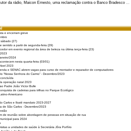
cutor da rádio, Maicon Ernesto, uma reclamação contra o Banco Bradesco ...
al
sta e encerram greve
embro
e sábado (27)
 sentido a partir de segunda-feira (29)
cedor em evento regional da área de beleza na última terça-feira (23)
 2023
Janeiro/2024
acontecem nesta quarta-feira (03/01)
 Noel 2023
 Renda e SENAC abrem vagas para curso de montador e reparador de computadores
ério “Nossa Senhora do Carmo” - Dezembro/2023
 concluída
da operação natal 2023
o Padre João Victor Bulle
nquista de cadeiras para trilhas no Parque Ecológico
Latino-Americano
São Carlos e Ibaté mandato 2023-2027
sa de São Carlos - Dezembro/2023
estão
pam de reunião sobre abordagem de pessoas em situação de rua
municipal para 2024
o
isitas a unidades de saúde à Secretária Jôra Porfírio