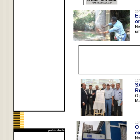
20/
Es
o
Ne
um
12/
S
R
O 
Ma
12/
O 
publicidade
ex
No