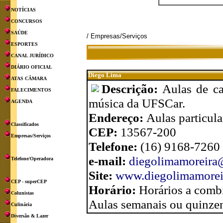
NOTÍCIAS
CONCURSOS
SAÚDE
/ Empresas/Serviços
ESPORTES
CANAL JURÍDICO
DIÁRIO OFICIAL
Diego Lima
ATAS CÂMARA
Descrição:
Aulas de c
FALECIMENTOS
música da UFSCar.
AGENDA
Endereço:
Aulas particula
Classificados
CEP:
13567-200
Empresas/Serviços
Telefone:
(16) 9168-7260
e-mail:
diegolimamoreira
Telefone/Operadora
Site:
www.diegolimamorei
CEP - superCEP
Horário:
Horários a comb
Colunistas
Aulas semanais ou quinzen
Culinária
Diversão & Lazer