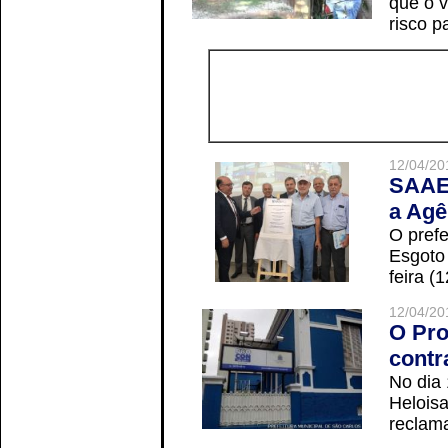
que o v
risco p
12/04/20
SAAE 
a Agê
O prefe
Esgoto
feira (
12/04/20
O Pro
contr
No dia
Helois
reclama