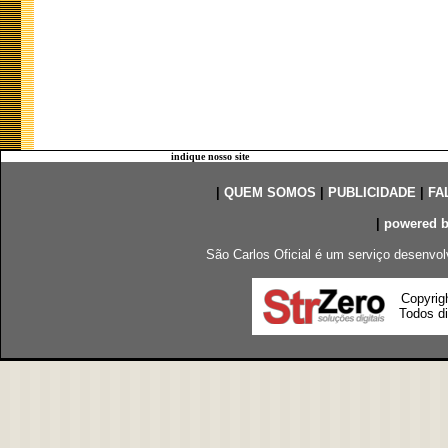
indique nosso site
|
QUEM SOMOS
|
PUBLICIDADE
|
FA
|
powered 
São Carlos Oficial é um serviço desenvol
Copyrig
Todos di