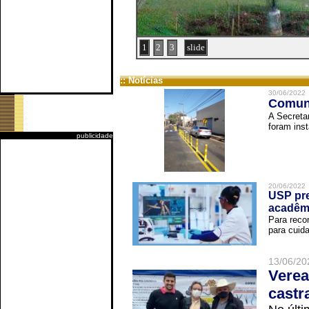
1
2
3
slide
:: Notícias
30/06/2022
Comuni
A Secreta
foram inst
publicidade
20/06/2022
USP pre
acadêm
Para reco
para cuida
13/06/20
Verea
castr