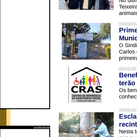
No últi
Teixei
animais
03/09/20
Prime
Munic
O Sindi
Carlos
primeir
02/01/20
Benef
terão
Os ben
conheci
20/06/20
Escla
recin
publicidade
Nesta t