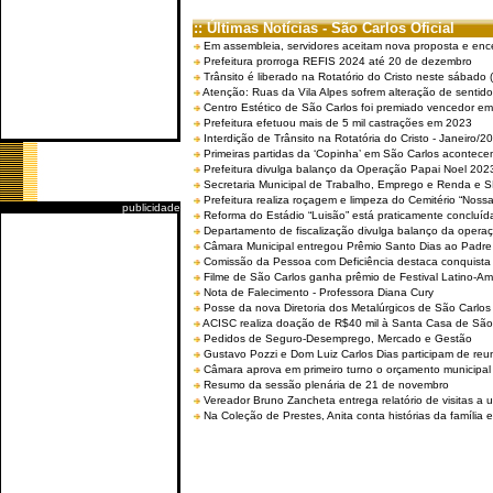
:: Últimas Notícias - São Carlos Oficial
Em assembleia, servidores aceitam nova proposta e enc
Prefeitura prorroga REFIS 2024 até 20 de dezembro
Trânsito é liberado na Rotatório do Cristo neste sábado 
Atenção: Ruas da Vila Alpes sofrem alteração de sentido 
Centro Estético de São Carlos foi premiado vencedor em 
Prefeitura efetuou mais de 5 mil castrações em 2023
Interdição de Trânsito na Rotatória do Cristo - Janeiro/2
Primeiras partidas da ‘Copinha’ em São Carlos acontecem
Prefeitura divulga balanço da Operação Papai Noel 202
Secretaria Municipal de Trabalho, Emprego e Renda e
Prefeitura realiza roçagem e limpeza do Cemitério “No
publicidade
Reforma do Estádio “Luisão” está praticamente concluíd
Departamento de fiscalização divulga balanço da opera
Câmara Municipal entregou Prêmio Santo Dias ao Padre 
Comissão da Pessoa com Deficiência destaca conquista d
Filme de São Carlos ganha prêmio de Festival Latino-Am
Nota de Falecimento - Professora Diana Cury
Posse da nova Diretoria dos Metalúrgicos de São Carlo
ACISC realiza doação de R$40 mil à Santa Casa de São
Pedidos de Seguro-Desemprego, Mercado e Gestão
Gustavo Pozzi e Dom Luiz Carlos Dias participam de re
Câmara aprova em primeiro turno o orçamento municipal
Resumo da sessão plenária de 21 de novembro
Vereador Bruno Zancheta entrega relatório de visitas a 
Na Coleção de Prestes, Anita conta histórias da família e