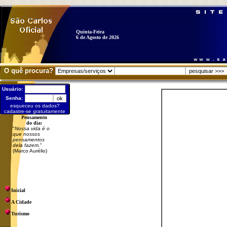
Quinta-Feira
6 de Agosto de 2026
O quê procura?
Usuário:
Senha:
esqueceu os dados?
cadastre-se gratuitamente
Pensamento
do dia:
"
Nossa vida é o
que nossos
pensamentos
dela fazem.
"
(Marco Aurélio)
Inicial
A Cidade
Turismo