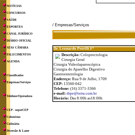
NOTÍCIAS
CONCURSOS
SAÚDE
/ Empresas/Serviços
ESPORTES
CANAL JURÍDICO
DIÁRIO OFICIAL
ATAS CÂMARA
Dr. Leonardo Petrilli Fº
Descrição:
Coloproctologia
FALECIMENTOS
Cirurgia Geral
AGENDA
Cirurgia Videolaparoscópica
Cirurgia do Aparelho Digestivo
Gastroenterologia
Classificados
Endereço:
Rua 9 de Julho, 1709
Empresas/Serviços
CEP:
13560-042
Telefone:
(16) 3371-3366
e-mail:
drpe@terra.com.br
Telefone/Operadora
Horário:
Das 8:00h as18:00h
CEP - superCEP
Colunistas
Culinária
Diversão & Lazer