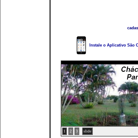
cadas
Instale o Aplicativo São 
1
2
3
slide