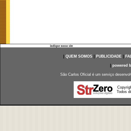
indique nosso site
|
QUEM SOMOS
|
PUBLICIDADE
|
FA
|
powered 
São Carlos Oficial é um serviço desenvol
Copyrig
Todos di