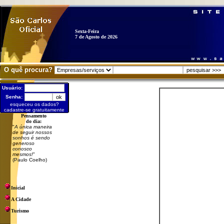
Sexta-Feira
7 de Agosto de 2026
O quê procura?
Usuário:
Senha:
esqueceu os dados?
cadastre-se gratuitamente
Pensamento
do dia:
"
A única maneira
de seguir nossos
sonhos é sendo
generoso
conosco
mesmos!
"
(Paulo Coelho)
Inicial
A Cidade
Turismo