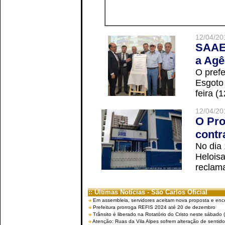
12/04/20
SAAE 
a Agê
O prefe
Esgoto
feira (
12/04/20
O Pro
contr
No dia
Helois
reclama
:: Últimas Notícias - São Carlos Oficial
Em assembleia, servidores aceitam nova proposta e enc
Prefeitura prorroga REFIS 2024 até 20 de dezembro
Trânsito é liberado na Rotatório do Cristo neste sábado 
Atenção: Ruas da Vila Alpes sofrem alteração de sentido 