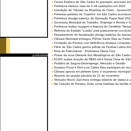
Centro Estético de São Carlos foi premiado vencedor em 
Prefeitura efetuou mais de 5 mil castrações em 2023
Interdição de Trânsito na Rotatória do Cristo - Janeiro/2
Primeiras partidas da ‘Copinha’ em São Carlos acontecem
Prefeitura divulga balanço da Operação Papai Noel 202
Secretaria Municipal de Trabalho, Emprego e Renda e
Prefeitura realiza roçagem e limpeza do Cemitério “No
Reforma do Estádio “Luisão” está praticamente concluíd
Departamento de fiscalização divulga balanço da opera
Câmara Municipal entregou Prêmio Santo Dias ao Padre 
Comissão da Pessoa com Deficiência destaca conquista d
Filme de São Carlos ganha prêmio de Festival Latino-Am
Nota de Falecimento - Professora Diana Cury
publicidade
Posse da nova Diretoria dos Metalúrgicos de São Carlo
ACISC realiza doação de R$40 mil à Santa Casa de São
Pedidos de Seguro-Desemprego, Mercado e Gestão
Gustavo Pozzi e Dom Luiz Carlos Dias participam de re
Câmara aprova em primeiro turno o orçamento municipal
Resumo da sessão plenária de 21 de novembro
Vereador Bruno Zancheta entrega relatório de visitas a 
Na Coleção de Prestes, Anita conta histórias da família e