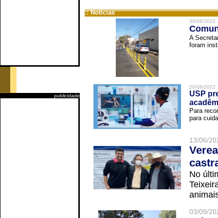
:: Notícias
30/06/2022
Comuni
A Secreta
foram inst
20/06/2022
USP pre
publicidade
acadêm
Para reco
para cuida
13/06/20
Verea
castr
No últi
Teixei
animais
03/09/20