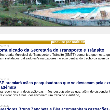
pesquise por notícias:
06/2022
omunicado da Secretaria de Transporte e Trânsito
Secretaria Municipal de Transporte e Trânsito (SMTT) comunica que nesta quin
ram instalados balizadores/sinalizadores no eixo central do trecho da avenida 
06/2022
SP premiará mães pesquisadoras que se destacam pela exc
cadêmica
ra reconhecer a dedicação das mães pesquisadoras que, além de dispender 
ra cuidar dos filhos, desenvolvem um trabalho científico, ...
06/2022
ereadores Bruno Zancheta e Bira acompanham castrações 