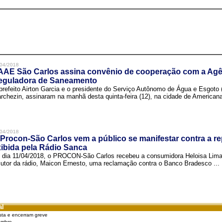
04/2018
AAE São Carlos assina convênio de cooperação com a Agê
eguladora de Saneamento
prefeito Airton Garcia e o presidente do Serviço Autônomo de Água e Esgoto
rchezin, assinaram na manhã desta quinta-feira (12), na cidade de Americana,
04/2018
Procon-São Carlos vem a público se manifestar contra a r
ibida pela Rádio Sanca
 dia 11/04/2018, o PROCON-São Carlos recebeu a consumidora Heloisa Lim
cutor da rádio, Maicon Ernesto, uma reclamação contra o Banco Bradesco ...
al
sta e encerram greve
embro