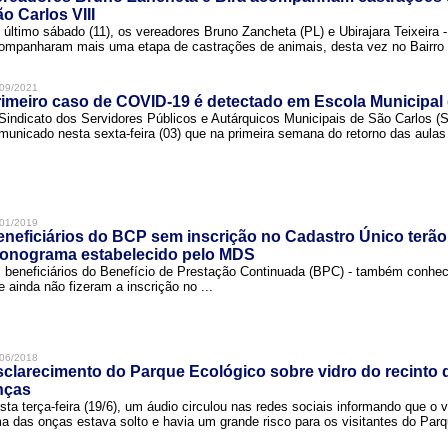
o Carlos VIII
 último sábado (11), os vereadores Bruno Zancheta (PL) e Ubirajara Teixeira -
ompanharam mais uma etapa de castrações de animais, desta vez no Bairro .
09/2021
imeiro caso de COVID-19 é detectado em Escola Municipal
Sindicato dos Servidores Públicos e Autárquicos Municipais de São Carlos 
municado nesta sexta-feira (03) que na primeira semana do retorno das aulas 
01/2019
neficiários do BCP sem inscrição no Cadastro Único terão
ronograma estabelecido pelo MDS
 beneficiários do Benefício de Prestação Continuada (BPC) - também conh
e ainda não fizeram a inscrição no ...
06/2018
clarecimento do Parque Ecológico sobre vidro do recinto
nças
sta terça-feira (19/6), um áudio circulou nas redes sociais informando que o v
a das onças estava solto e havia um grande risco para os visitantes do Parqu