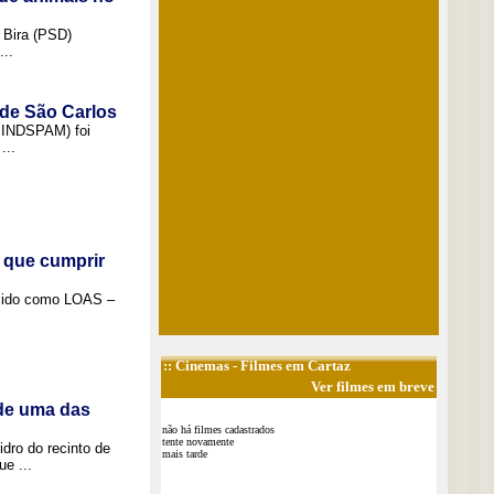
 Bira (PSD)
..
 de São Carlos
(SINDSPAM) foi
...
 que cumprir
ecido como LOAS –
::
Cinemas
- Filmes em Cartaz
Ver filmes em breve
 de uma das
não há filmes cadastrados
tente novamente
idro do recinto de
mais tarde
e ...