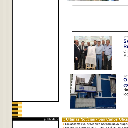
12/
S
R
O 
Ma
12/
O 
ex
No
lo
:: Últimas Notícias - São Carlos Ofici
publicidade
Em assembleia, servidores aceitam nova propo
Prefeitura prorroga REFIS 2024 até 20 de dez