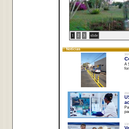
1
2
3
slide
:: Notícias
30/
C
A 
fo
20/
U
a
Pa
pa
13/
V