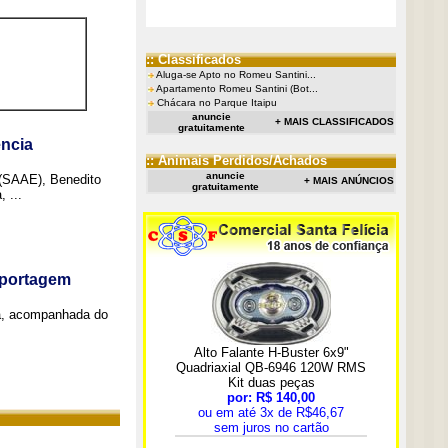
:: Classificados
Aluga-se Apto no Romeu Santini...
Apartamento Romeu Santini (Bot...
Chácara no Parque Itaipu
anuncie
+ MAIS CLASSIFICADOS
gratuitamente
ncia
:: Animais Perdidos/Achados
anuncie
 (SAAE), Benedito
+ MAIS ANÚNCIOS
gratuitamente
 ...
eportagem
a, acompanhada do