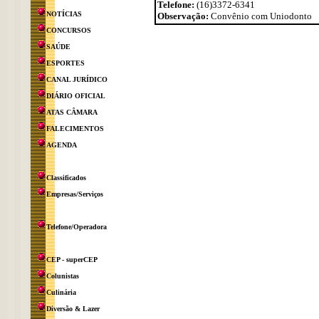
Telefone:
(16)3372-6341
NOTÍCIAS
Observação:
Convênio com Uniodonto
CONCURSOS
SAÚDE
ESPORTES
CANAL JURÍDICO
DIÁRIO OFICIAL
ATAS CÂMARA
FALECIMENTOS
AGENDA
Classificados
Empresas/Serviços
Telefone/Operadora
CEP - superCEP
Colunistas
Culinária
Diversão & Lazer