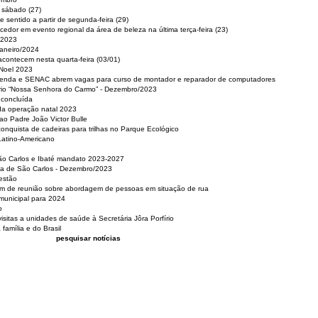
e sábado (27)
 sentido a partir de segunda-feira (29)
cedor em evento regional da área de beleza na última terça-feira (23)
 2023
Janeiro/2024
acontecem nesta quarta-feira (03/01)
 Noel 2023
 Renda e SENAC abrem vagas para curso de montador e reparador de computadores
ério “Nossa Senhora do Carmo” - Dezembro/2023
 concluída
da operação natal 2023
o Padre João Victor Bulle
nquista de cadeiras para trilhas no Parque Ecológico
Latino-Americano
São Carlos e Ibaté mandato 2023-2027
sa de São Carlos - Dezembro/2023
estão
pam de reunião sobre abordagem de pessoas em situação de rua
municipal para 2024
o
isitas a unidades de saúde à Secretária Jôra Porfírio
família e do Brasil
pesquisar notícias