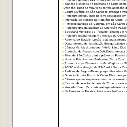
Trânsito é liberado na Rotatório do Cristo nest
Atenção: Ruas da Vila Alpes sofrem alteração de
Centro Estético de São Carlos foi premiado ven
Prefeitura efetuou mais de 5 mil castrações em
Interdição de Trânsito na Rotatória do Cristo - 
Primeiras partidas da ‘Copinha’ em São Carlos 
Prefeitura divulga balanço da Operação Papai
Secretaria Municipal de Trabalho, Emprego e
Prefeitura realiza roçagem e limpeza do Cemit
Reforma do Estádio “Luisão” está praticamente
Departamento de fiscalização divulga balanço 
Câmara Municipal entregou Prêmio Santo Dias a
Comissão da Pessoa com Deficiência destaca co
Filme de São Carlos ganha prêmio de Festival 
Nota de Falecimento - Professora Diana Cury
Posse da nova Diretoria dos Metalúrgicos de 
ACISC realiza doação de R$40 mil à Santa Ca
Pedidos de Seguro-Desemprego, Mercado e G
Gustavo Pozzi e Dom Luiz Carlos Dias partici
Câmara aprova em primeiro turno o orçamento 
Resumo da sessão plenária de 21 de novembr
Vereador Bruno Zancheta entrega relatório de v
Na Coleção de Prestes, Anita conta histórias da 