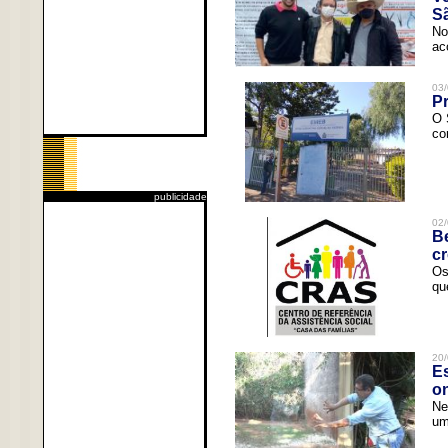
Sã
No
ac
03/
Pr
O 
co
publicidade
02/
Be
c
Os
qu
20/
Es
o
Ne
um