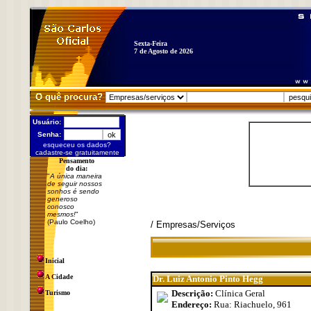
Sexta-Feira
7 de Agosto de 2026
O quê procura?
Usuário:
Senha:
esqueceu os dados?
cadastre-se gratuitamente
Pensamento
do dia:
"
A única maneira
de seguir nossos
sonhos é sendo
generoso
conosco
mesmos!
"
(Paulo Coelho)
/ Empresas/Serviços
Inicial
A Cidade
Dr. Luiz Antonio Pinto Hegg
Descrição:
Clínica Geral
Turismo
Endereço:
Rua: Riachuelo, 961