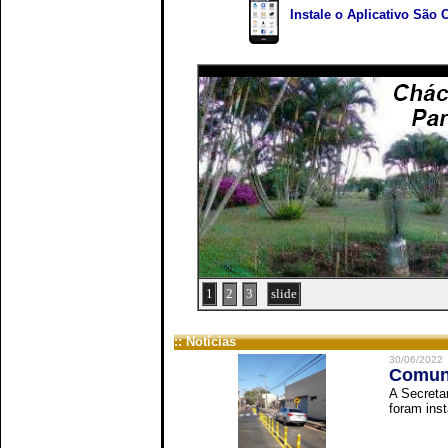
Instale o Aplicativo São 
1
2
3
slide
:: Notícias
30/06/2022
Comuni
A Secreta
foram inst