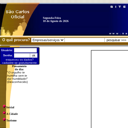
Segunda-Feira
10 de Agosto de 2026
O quê procura?
Usuário:
Senha:
esqueceu os dados?
cadastre-se gratuitamente
Pensamento
do dia:
"
O orgulho te
humilha sem te
dar humildade!
"
(Desconhecido)
Inicial
A Cidade
Turismo