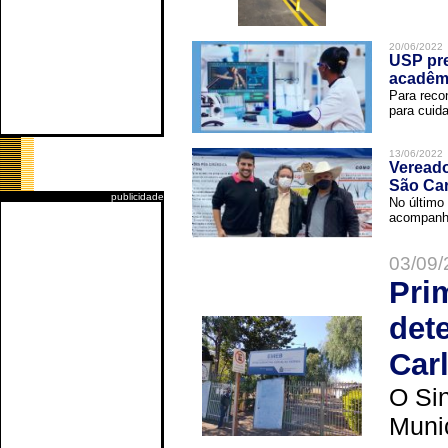
20/06/2022
USP pre
acadêm
Para reco
para cuida
13/06/2022
Vereado
São Car
publicidade
No último 
acompanha
03/09/
Pri
det
Car
O Sin
Muni