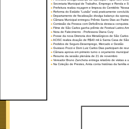
Secretaria Municipal de Trabalho, Emprego e Renda e
Prefeitura realiza roçagem e limpeza do Cemitério “No
Reforma do Estádio “Luisão” está praticamente concluíd
Departamento de fiscalização divulga balanço da opera
Câmara Municipal entregou Prêmio Santo Dias ao Padre 
Comissão da Pessoa com Deficiência destaca conquista d
Filme de São Carlos ganha prêmio de Festival Latino-Am
Nota de Falecimento - Professora Diana Cury
Posse da nova Diretoria dos Metalúrgicos de São Carlo
ACISC realiza doação de R$40 mil à Santa Casa de São
Pedidos de Seguro-Desemprego, Mercado e Gestão
Gustavo Pozzi e Dom Luiz Carlos Dias participam de re
Câmara aprova em primeiro turno o orçamento municipal
Resumo da sessão plenária de 21 de novembro
Vereador Bruno Zancheta entrega relatório de visitas a 
Na Coleção de Prestes, Anita conta histórias da família e