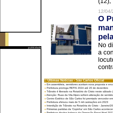
(12),
12/04/
O P
man
pel
No d
publicidade
a co
locut
contr
:: Últimas Notícias - São Carlos Oficial
Em assembleia, servidores aceitam nova proposta e enc
Prefeitura prorroga REFIS 2024 até 20 de dezembro
Trânsito é liberado na Rotatório do Cristo neste sábado 
Atenção: Ruas da Vila Alpes sofrem alteração de sentido 
Centro Estético de São Carlos foi premiado vencedor em 
Prefeitura efetuou mais de 5 mil castrações em 2023
Interdição de Trânsito na Rotatória do Cristo - Janeiro/2
Primeiras partidas da ‘Copinha’ em São Carlos acontecem
Prefeitura divulga balanço da Operação Papai Noel 202