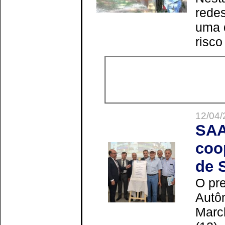
redes
uma 
risco
12/04/
SAA
coo
de 
O pre
Autô
Marc