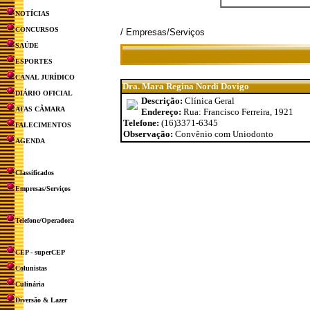
NOTÍCIAS
CONCURSOS
/ Empresas/Serviços
SAÚDE
ESPORTES
CANAL JURÍDICO
Dra. Mara Regina Nordi Dovigo
DIÁRIO OFICIAL
Descrição:
Clínica Geral
ATAS CÂMARA
Endereço:
Rua: Francisco Ferreira, 1921
Telefone:
(16)3371-6345
FALECIMENTOS
Observação:
Convênio com Uniodonto
AGENDA
Classificados
Empresas/Serviços
Telefone/Operadora
CEP - superCEP
Colunistas
Culinária
Diversão & Lazer