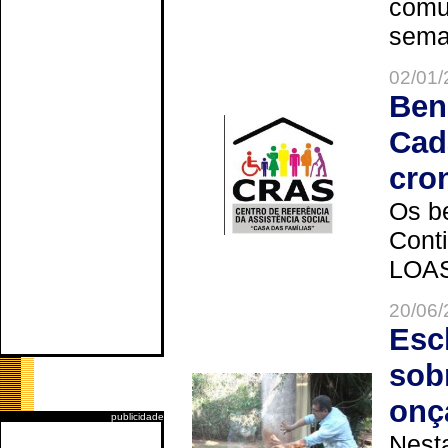
comun
seman
02/01/
Ben
Cad
cro
Os be
Cont
LOAS 
20/06/
Esc
sob
onç
publicidade
Nesta