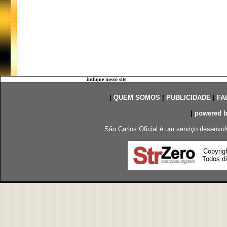
indique nosso site
|
QUEM SOMOS
|
PUBLICIDADE
|
FA
|
powered 
São Carlos Oficial é um serviço desenvol
Copyrig
Todos di