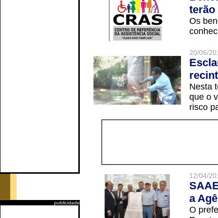
terão
Os ben
conheci
20/06/20
Escla
recin
Nesta t
que o v
risco p
12/04/20
SAAE 
a Agê
publicidade
O prefe