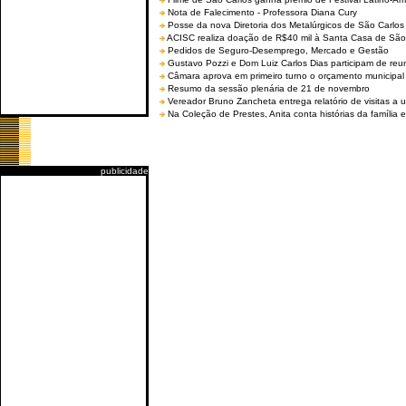
Nota de Falecimento - Professora Diana Cury
Posse da nova Diretoria dos Metalúrgicos de São Carlo
ACISC realiza doação de R$40 mil à Santa Casa de São
Pedidos de Seguro-Desemprego, Mercado e Gestão
Gustavo Pozzi e Dom Luiz Carlos Dias participam de re
Câmara aprova em primeiro turno o orçamento municipal
Resumo da sessão plenária de 21 de novembro
Vereador Bruno Zancheta entrega relatório de visitas a 
Na Coleção de Prestes, Anita conta histórias da família e
publicidade