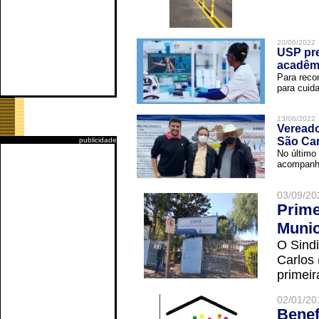
20/06/2022
USP pre
acadêm
Para reco
para cuida
13/06/2022
Vereado
São Car
publicidade
No último 
acompanha
03/09/20
Prime
Munic
O Sindi
Carlos
primeir
02/01/20
Benef