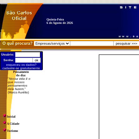
Quinta-Feira
6 de Agosto de 2026
O quê procura?
Usuário:
Senha:
esqueceu os dados?
cadastre-se gratuitamente
Pensamento
do dia:
"
Nossa vida é o
que nossos
pensamentos
dela fazem.
"
(Marco Aurélio)
Inicial
A Cidade
Turismo