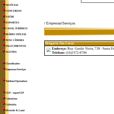
NOTÍCIAS
CONCURSOS
SAÚDE
ESPORTES
/ Empresas/Serviços
CANAL JURÍDICO
DIÁRIO OFICIAL
ATAS CÂMARA
Drogaria São Lucas
FALECIMENTOS
Endereço:
Rua: Gastão Vieira, 738 - Santa Fe
AGENDA
Telefone:
(16)3372-8706
Classificados
Empresas/Serviços
Telefone/Operadora
CEP - superCEP
Colunistas
Culinária
Diversão & Lazer