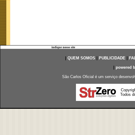
indique nosso site
|
QUEM SOMOS
|
PUBLICIDADE
|
FA
|
powered 
São Carlos Oficial é um serviço desenvol
Copyrig
Todos di