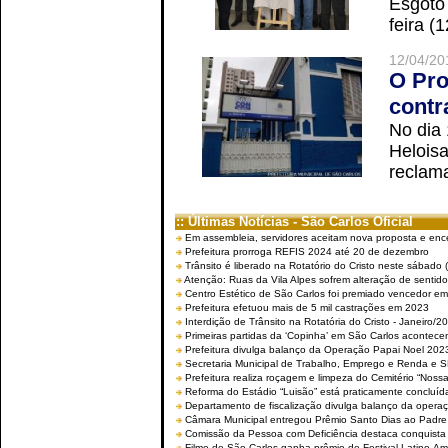
Esgoto
feira (
12/04/20
O Pro
contr
No dia
Helois
reclama
:: Últimas Notícias - São Carlos Oficial
Em assembleia, servidores aceitam nova proposta e enc
Prefeitura prorroga REFIS 2024 até 20 de dezembro
Trânsito é liberado na Rotatório do Cristo neste sábado 
Atenção: Ruas da Vila Alpes sofrem alteração de sentido 
Centro Estético de São Carlos foi premiado vencedor em 
Prefeitura efetuou mais de 5 mil castrações em 2023
Interdição de Trânsito na Rotatória do Cristo - Janeiro/2
Primeiras partidas da ‘Copinha’ em São Carlos acontecem
Prefeitura divulga balanço da Operação Papai Noel 202
Secretaria Municipal de Trabalho, Emprego e Renda e
Prefeitura realiza roçagem e limpeza do Cemitério “No
Reforma do Estádio “Luisão” está praticamente concluíd
Departamento de fiscalização divulga balanço da opera
Câmara Municipal entregou Prêmio Santo Dias ao Padre 
Comissão da Pessoa com Deficiência destaca conquista d
Filme de São Carlos ganha prêmio de Festival Latino-Am