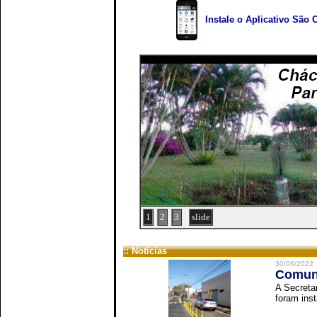
Instale o Aplicativo São 
1
2
3
slide
:: Notícias
30/06/2022
Comuni
A Secreta
foram inst