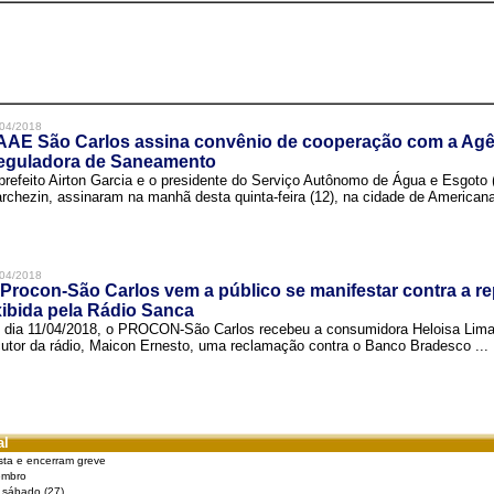
04/2018
AAE São Carlos assina convênio de cooperação com a Agê
eguladora de Saneamento
prefeito Airton Garcia e o presidente do Serviço Autônomo de Água e Esgoto
rchezin, assinaram na manhã desta quinta-feira (12), na cidade de Americana,
04/2018
Procon-São Carlos vem a público se manifestar contra a r
ibida pela Rádio Sanca
 dia 11/04/2018, o PROCON-São Carlos recebeu a consumidora Heloisa Lim
cutor da rádio, Maicon Ernesto, uma reclamação contra o Banco Bradesco ...
al
sta e encerram greve
embro
e sábado (27)