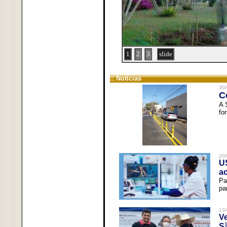
1
2
3
slide
:: Notícias
30/
C
A 
fo
20/
U
a
Pa
pa
13/
V
Sã