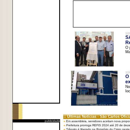
12/
S
R
O 
Ma
12/
O 
ex
No
lo
:: Últimas Notícias - São Carlos Ofici
publicidade
Em assembleia, servidores aceitam nova propo
Prefeitura prorroga REFIS 2024 até 20 de dez
Trânsito é liberado na Rotatório do Cristo nest