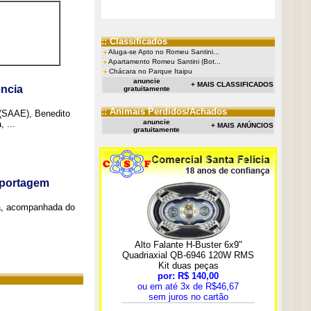
:: Classificados
Aluga-se Apto no Romeu Santini...
Apartamento Romeu Santini (Bot...
Chácara no Parque Itaipu
anuncie
+ MAIS CLASSIFICADOS
ncia
gratuitamente
:: Animais Perdidos/Achados
 (SAAE), Benedito
anuncie
 ...
+ MAIS ANÚNCIOS
gratuitamente
eportagem
a, acompanhada do