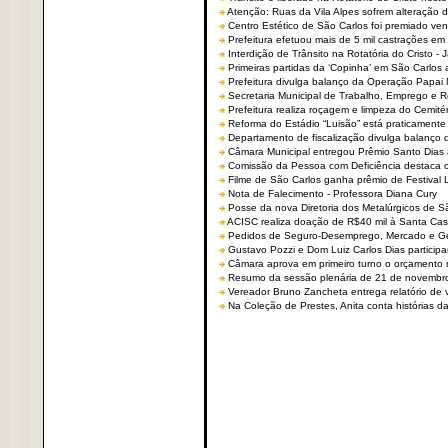
Atenção: Ruas da Vila Alpes sofrem alteração de
Centro Estético de São Carlos foi premiado ven
Prefeitura efetuou mais de 5 mil castrações em
Interdição de Trânsito na Rotatória do Cristo - 
Primeiras partidas da ‘Copinha’ em São Carlos 
Prefeitura divulga balanço da Operação Papai
Secretaria Municipal de Trabalho, Emprego e
Prefeitura realiza roçagem e limpeza do Cemit
Reforma do Estádio “Luisão” está praticamente
Departamento de fiscalização divulga balanço 
Câmara Municipal entregou Prêmio Santo Dias a
Comissão da Pessoa com Deficiência destaca co
Filme de São Carlos ganha prêmio de Festival 
Nota de Falecimento - Professora Diana Cury
Posse da nova Diretoria dos Metalúrgicos de 
ACISC realiza doação de R$40 mil à Santa Ca
Pedidos de Seguro-Desemprego, Mercado e G
Gustavo Pozzi e Dom Luiz Carlos Dias partici
Câmara aprova em primeiro turno o orçamento 
Resumo da sessão plenária de 21 de novembr
Vereador Bruno Zancheta entrega relatório de v
Na Coleção de Prestes, Anita conta histórias da 