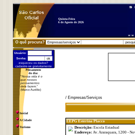
Quinta-Feira
6 de Agosto de 2026
O quê procura?
Usuário:
Senha:
esqueceu os dados?
cadastre-se gratuitamente
Pensamento
do dia:
"
Nossa vida é o
que nossos
pensamentos
dela fazem.
"
(Marco Aurélio)
/ Empresas/Serviços
Inicial
A Cidade
EEPG Esterina Placco
Descrição:
Escola Estadual
Turismo
Endereço:
Av. Araraquara, 1200 - No