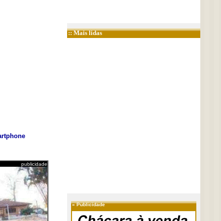
:: Mais lidas
rtphone
publicidade
»
Publicidade