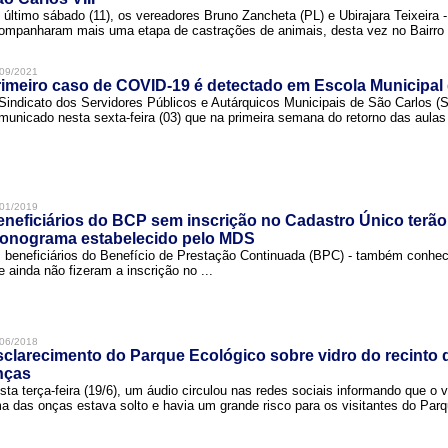
 último sábado (11), os vereadores Bruno Zancheta (PL) e Ubirajara Teixeira -
ompanharam mais uma etapa de castrações de animais, desta vez no Bairro .
09/2021
imeiro caso de COVID-19 é detectado em Escola Municipal
Sindicato dos Servidores Públicos e Autárquicos Municipais de São Carlos 
municado nesta sexta-feira (03) que na primeira semana do retorno das aulas 
01/2019
neficiários do BCP sem inscrição no Cadastro Único terão
ronograma estabelecido pelo MDS
 beneficiários do Benefício de Prestação Continuada (BPC) - também conh
e ainda não fizeram a inscrição no ...
06/2018
clarecimento do Parque Ecológico sobre vidro do recinto
nças
sta terça-feira (19/6), um áudio circulou nas redes sociais informando que o v
a das onças estava solto e havia um grande risco para os visitantes do Parqu