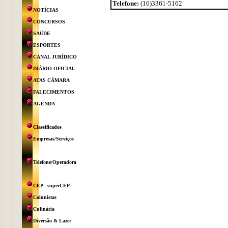
Telefone:
(16)3361-5162
NOTÍCIAS
CONCURSOS
SAÚDE
ESPORTES
CANAL JURÍDICO
DIÁRIO OFICIAL
ATAS CÂMARA
FALECIMENTOS
AGENDA
Classificados
Empresas/Serviços
Telefone/Operadora
CEP - superCEP
Colunistas
Culinária
Diversão & Lazer