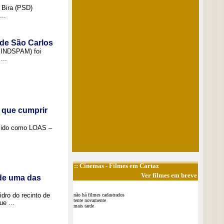
 Bira (PSD)
..
 de São Carlos
(SINDSPAM) foi
...
 que cumprir
ecido como LOAS –
::
Cinemas
- Filmes em Cartaz
Ver filmes em breve
 de uma das
idro do recinto de
não há filmes cadastrados
tente novamente
e ...
mais tarde