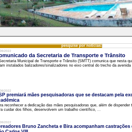
pesquise por notícias:
06/2022
omunicado da Secretaria de Transporte e Trânsito
Secretaria Municipal de Transporte e Trânsito (SMTT) comunica que nesta quin
ram instalados balizadores/sinalizadores no eixo central do trecho da avenida 
06/2022
SP premiará mães pesquisadoras que se destacam pela exc
cadêmica
ra reconhecer a dedicação das mães pesquisadoras que, além de dispender 
ra cuidar dos filhos, desenvolvem um trabalho científico, ...
06/2022
ereadores Bruno Zancheta e Bira acompanham castrações 
o Carlos VIII