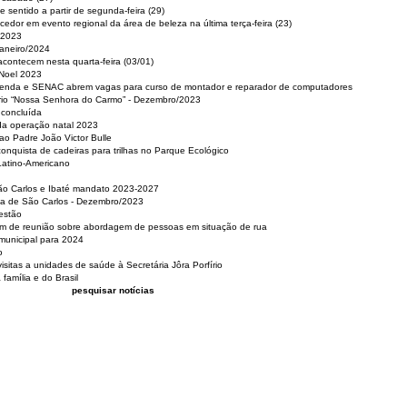
 sentido a partir de segunda-feira (29)
cedor em evento regional da área de beleza na última terça-feira (23)
 2023
Janeiro/2024
acontecem nesta quarta-feira (03/01)
 Noel 2023
 Renda e SENAC abrem vagas para curso de montador e reparador de computadores
ério “Nossa Senhora do Carmo” - Dezembro/2023
 concluída
da operação natal 2023
o Padre João Victor Bulle
nquista de cadeiras para trilhas no Parque Ecológico
Latino-Americano
São Carlos e Ibaté mandato 2023-2027
sa de São Carlos - Dezembro/2023
estão
pam de reunião sobre abordagem de pessoas em situação de rua
municipal para 2024
o
isitas a unidades de saúde à Secretária Jôra Porfírio
família e do Brasil
pesquisar notícias