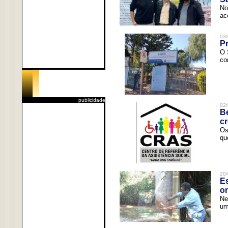
No
ac
03/
Pr
O 
co
publicidade
02/
Be
c
Os
qu
20/
Es
o
Ne
um