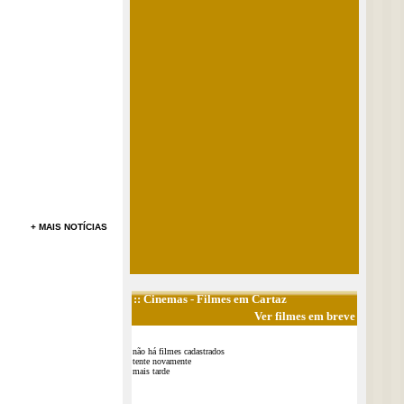
+ MAIS NOTÍCIAS
::
Cinemas
- Filmes em Cartaz
Ver filmes em breve
não há filmes cadastrados
tente novamente
mais tarde