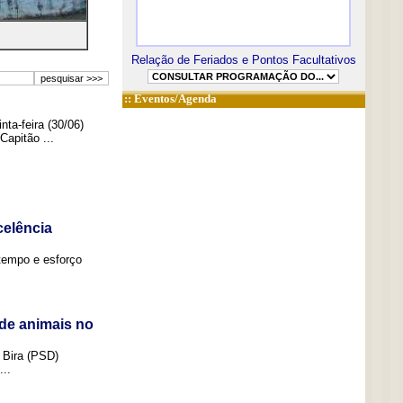
Relação de Feriados e Pontos Facultativos
::
Eventos/Agenda
ta-feira (30/06)
Capitão ...
elência
tempo e esforço
de animais no
 Bira (PSD)
..