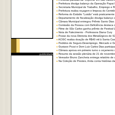
Prefeitura divulga balanço da Operação Papai
Secretaria Municipal de Trabalho, Emprego e
Prefeitura realiza roçagem e limpeza do Cemit
Reforma do Estádio “Luisão” está praticamente
Departamento de fiscalização divulga balanço 
Câmara Municipal entregou Prêmio Santo Dias a
Comissão da Pessoa com Deficiência destaca co
Filme de São Carlos ganha prêmio de Festival 
Nota de Falecimento - Professora Diana Cury
Posse da nova Diretoria dos Metalúrgicos de 
ACISC realiza doação de R$40 mil à Santa Ca
Pedidos de Seguro-Desemprego, Mercado e G
Gustavo Pozzi e Dom Luiz Carlos Dias partici
Câmara aprova em primeiro turno o orçamento 
Resumo da sessão plenária de 21 de novembr
publicidade
Vereador Bruno Zancheta entrega relatório de v
Na Coleção de Prestes, Anita conta histórias da 