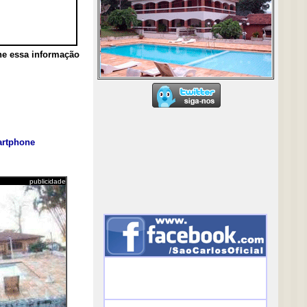
he essa informação
rtphone
publicidade