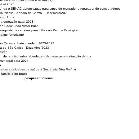
 Noel 2023
 Renda e SENAC abrem vagas para curso de montador e reparador de computadores
ério “Nossa Senhora do Carmo” - Dezembro/2023
 concluída
da operação natal 2023
o Padre João Victor Bulle
nquista de cadeiras para trilhas no Parque Ecológico
Latino-Americano
São Carlos e Ibaté mandato 2023-2027
sa de São Carlos - Dezembro/2023
estão
pam de reunião sobre abordagem de pessoas em situação de rua
municipal para 2024
o
isitas a unidades de saúde à Secretária Jôra Porfírio
família e do Brasil
pesquisar notícias