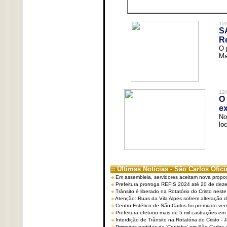
12/
S
R
O 
Ma
12/
O 
ex
No
lo
:: Últimas Notícias - São Carlos Ofici
Em assembleia, servidores aceitam nova propo
Prefeitura prorroga REFIS 2024 até 20 de dez
Trânsito é liberado na Rotatório do Cristo nest
Atenção: Ruas da Vila Alpes sofrem alteração de
Centro Estético de São Carlos foi premiado ven
Prefeitura efetuou mais de 5 mil castrações em
Interdição de Trânsito na Rotatória do Cristo - 
Primeiras partidas da ‘Copinha’ em São Carlos 