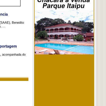
ncia
 (SAAE), Benedito
 ...
eportagem
a, acompanhada do