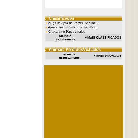
:: Classificados
Aluga-se Apto no Romeu Santini...
Apartamento Romeu Santini (Bot...
Chácara no Parque Itaipu
anuncie
+ MAIS CLASSIFICADOS
gratuitamente
:: Animais Perdidos/Achados
anuncie
+ MAIS ANÚNCIOS
gratuitamente