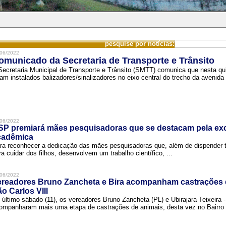
pesquise por notícias:
06/2022
omunicado da Secretaria de Transporte e Trânsito
Secretaria Municipal de Transporte e Trânsito (SMTT) comunica que nesta quin
ram instalados balizadores/sinalizadores no eixo central do trecho da avenida 
06/2022
SP premiará mães pesquisadoras que se destacam pela exc
cadêmica
ra reconhecer a dedicação das mães pesquisadoras que, além de dispender 
ra cuidar dos filhos, desenvolvem um trabalho científico, ...
06/2022
ereadores Bruno Zancheta e Bira acompanham castrações 
o Carlos VIII
 último sábado (11), os vereadores Bruno Zancheta (PL) e Ubirajara Teixeira -
ompanharam mais uma etapa de castrações de animais, desta vez no Bairro .