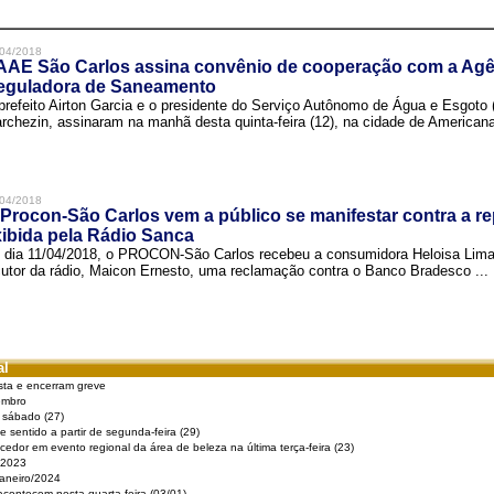
04/2018
AAE São Carlos assina convênio de cooperação com a Agê
eguladora de Saneamento
prefeito Airton Garcia e o presidente do Serviço Autônomo de Água e Esgoto
rchezin, assinaram na manhã desta quinta-feira (12), na cidade de Americana,
04/2018
Procon-São Carlos vem a público se manifestar contra a r
ibida pela Rádio Sanca
 dia 11/04/2018, o PROCON-São Carlos recebeu a consumidora Heloisa Lim
cutor da rádio, Maicon Ernesto, uma reclamação contra o Banco Bradesco ...
al
sta e encerram greve
embro
e sábado (27)
 sentido a partir de segunda-feira (29)
cedor em evento regional da área de beleza na última terça-feira (23)
 2023
Janeiro/2024
acontecem nesta quarta-feira (03/01)