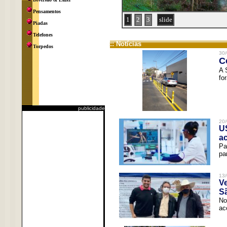
Pensamentos
1
2
3
slide
Piadas
Telefones
:: Notícias
Torpedos
30/
C
A 
fo
publicidade
20/
U
a
Pa
pa
13/
V
Sã
No
ac