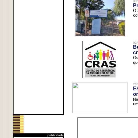
03/
Pr
O 
co
02/
Be
c
Os
qu
20/
Es
o
Ne
um
publicidade