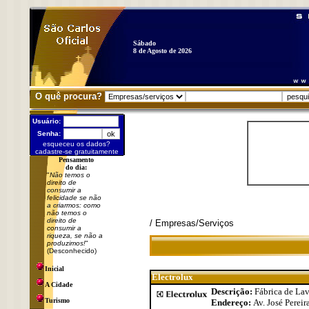
Sábado
8 de Agosto de 2026
O quê procura?
Usuário:
Senha:
esqueceu os dados?
cadastre-se gratuitamente
Pensamento
do dia:
"
Não temos o
direito de
consumir a
felicidade se não
a criarmos: como
não temos o
direito de
/ Empresas/Serviços
consumir a
riqueza, se não a
produzimos!
"
(Desconhecido)
Inicial
Electrolux
A Cidade
Descrição:
Fábrica de Lav
Turismo
Endereço:
Av. José Pereir