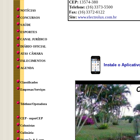
CEP:
13574-380
Telefone:
(16) 3373-5500
NOTÍCIAS
Fax:
(16) 3372-6122
Site:
www.electrolux.com.br
CONCURSOS
SAÚDE
ESPORTES
CANAL JURÍDICO
DIÁRIO OFICIAL
ATAS CÂMARA
FALECIMENTOS
Instale o Aplicati
AGENDA
Classificados
Empresas/Serviços
Telefone/Operadora
CEP - superCEP
Colunistas
Culinária
Diversão & Lazer