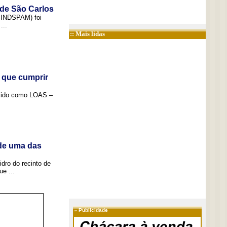
 de São Carlos
(SINDSPAM) foi
...
:: Mais lidas
 que cumprir
ecido como LOAS –
 de uma das
idro do recinto de
e ...
»
Publicidade