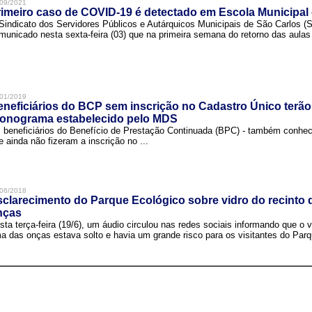
09/2021
imeiro caso de COVID-19 é detectado em Escola Municipal
Sindicato dos Servidores Públicos e Autárquicos Municipais de São Carlos 
municado nesta sexta-feira (03) que na primeira semana do retorno das aulas 
01/2019
neficiários do BCP sem inscrição no Cadastro Único terão
ronograma estabelecido pelo MDS
 beneficiários do Benefício de Prestação Continuada (BPC) - também conh
e ainda não fizeram a inscrição no ...
06/2018
clarecimento do Parque Ecológico sobre vidro do recinto
nças
sta terça-feira (19/6), um áudio circulou nas redes sociais informando que o v
a das onças estava solto e havia um grande risco para os visitantes do Parqu