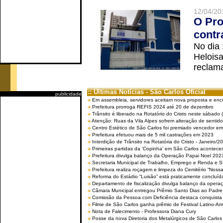
12/04/20
O Pro
contr
No dia
Helois
reclama
:: Últimas Notícias - São Carlos Oficial
publicidade
Em assembleia, servidores aceitam nova proposta e enc
Prefeitura prorroga REFIS 2024 até 20 de dezembro
Trânsito é liberado na Rotatório do Cristo neste sábado 
Atenção: Ruas da Vila Alpes sofrem alteração de sentido 
Centro Estético de São Carlos foi premiado vencedor em 
Prefeitura efetuou mais de 5 mil castrações em 2023
Interdição de Trânsito na Rotatória do Cristo - Janeiro/2
Primeiras partidas da ‘Copinha’ em São Carlos acontecem
Prefeitura divulga balanço da Operação Papai Noel 202
Secretaria Municipal de Trabalho, Emprego e Renda e
Prefeitura realiza roçagem e limpeza do Cemitério “No
Reforma do Estádio “Luisão” está praticamente concluíd
Departamento de fiscalização divulga balanço da opera
Câmara Municipal entregou Prêmio Santo Dias ao Padre 
Comissão da Pessoa com Deficiência destaca conquista d
Filme de São Carlos ganha prêmio de Festival Latino-Am
Nota de Falecimento - Professora Diana Cury
Posse da nova Diretoria dos Metalúrgicos de São Carlo