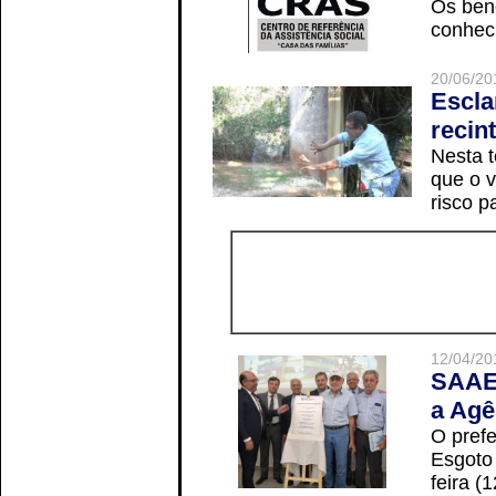
Os ben
conheci
20/06/20
Escla
recin
Nesta t
que o v
risco p
12/04/20
SAAE 
a Agê
O prefe
Esgoto
feira (