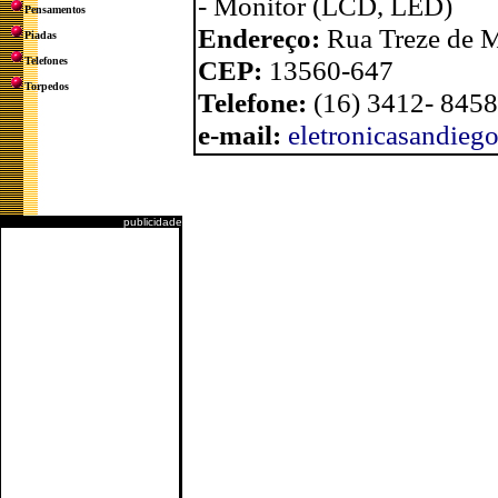
- Monitor (LCD, LED)
Pensamentos
Endereço:
Rua Treze de M
Piadas
Telefones
CEP:
13560-647
Torpedos
Telefone:
(16) 3412- 8458
e-mail:
eletronicasandie
publicidade