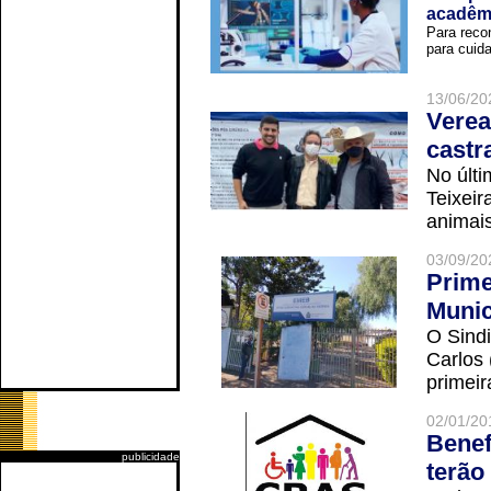
acadêm
Para reco
para cuida
13/06/20
Verea
castr
No últi
Teixei
animais
03/09/20
Prime
Munic
O Sindi
Carlos
primeir
02/01/20
Benef
publicidade
terão