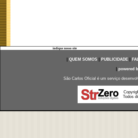
indique nosso site
|
QUEM SOMOS
|
PUBLICIDADE
|
FA
|
powered 
São Carlos Oficial é um serviço desenvol
Copyrig
Todos di