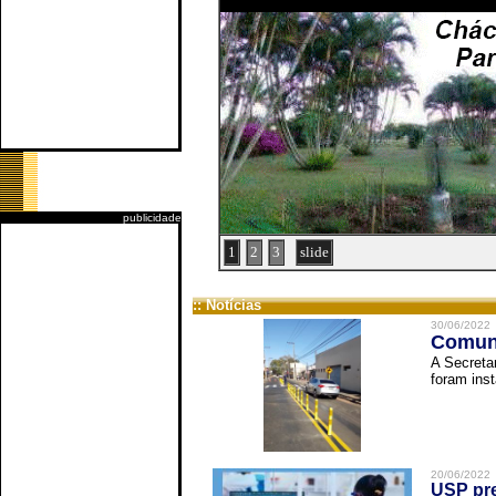
publicidade
1
2
3
slide
:: Notícias
30/06/2022
Comuni
A Secreta
foram inst
20/06/2022
USP pre