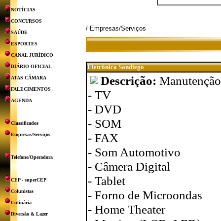
NOTÍCIAS
CONCURSOS
/ Empresas/Serviços
SAÚDE
ESPORTES
CANAL JURÍDICO
Eletrônica Sandiego
DIÁRIO OFICIAL
Descrição:
Manutenção 
ATAS CÂMARA
FALECIMENTOS
- TV
AGENDA
- DVD
- SOM
Classificados
- FAX
Empresas/Serviços
- Som Automotivo
Telefone/Operadora
- Câmera Digital
- Tablet
CEP - superCEP
- Forno de Microondas
Colunistas
Culinária
- Home Theater
Diversão & Lazer