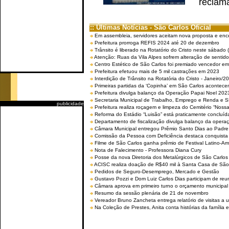
reclama
:: Últimas Notícias - São Carlos Oficial
Em assembleia, servidores aceitam nova proposta e enc
Prefeitura prorroga REFIS 2024 até 20 de dezembro
Trânsito é liberado na Rotatório do Cristo neste sábado 
Atenção: Ruas da Vila Alpes sofrem alteração de sentido 
Centro Estético de São Carlos foi premiado vencedor em 
Prefeitura efetuou mais de 5 mil castrações em 2023
Interdição de Trânsito na Rotatória do Cristo - Janeiro/2
Primeiras partidas da ‘Copinha’ em São Carlos acontecem
Prefeitura divulga balanço da Operação Papai Noel 202
Secretaria Municipal de Trabalho, Emprego e Renda e
publicidade
Prefeitura realiza roçagem e limpeza do Cemitério “No
Reforma do Estádio “Luisão” está praticamente concluíd
Departamento de fiscalização divulga balanço da opera
Câmara Municipal entregou Prêmio Santo Dias ao Padre 
Comissão da Pessoa com Deficiência destaca conquista d
Filme de São Carlos ganha prêmio de Festival Latino-Am
Nota de Falecimento - Professora Diana Cury
Posse da nova Diretoria dos Metalúrgicos de São Carlo
ACISC realiza doação de R$40 mil à Santa Casa de São
Pedidos de Seguro-Desemprego, Mercado e Gestão
Gustavo Pozzi e Dom Luiz Carlos Dias participam de re
Câmara aprova em primeiro turno o orçamento municipal
Resumo da sessão plenária de 21 de novembro
Vereador Bruno Zancheta entrega relatório de visitas a 
Na Coleção de Prestes, Anita conta histórias da família e