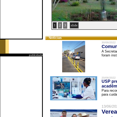
1
2
3
slide
:: Notícias
30/06/2022
Comuni
A Secreta
foram inst
publicidade
20/06/2022
USP pre
acadêm
Para reco
para cuida
13/06/20
Verea