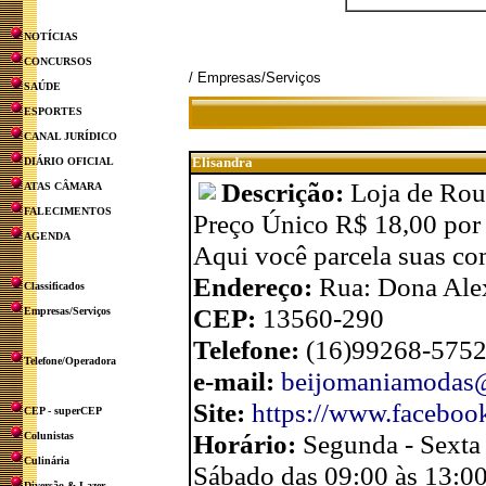
NOTÍCIAS
CONCURSOS
/ Empresas/Serviços
SAÚDE
ESPORTES
CANAL JURÍDICO
Elisandra
DIÁRIO OFICIAL
Descrição:
Loja de Rou
ATAS CÂMARA
FALECIMENTOS
Preço Único R$ 18,00 por
AGENDA
Aqui você parcela suas co
Endereço:
Rua: Dona Alex
Classificados
CEP:
13560-290
Empresas/Serviços
Telefone:
(16)99268-575
Telefone/Operadora
e-mail:
beijomaniamodas
Site:
https://www.faceboo
CEP - superCEP
Horário:
Segunda - Sexta
Colunistas
Culinária
Sábado das 09:00 às 13:0
Diversão & Lazer