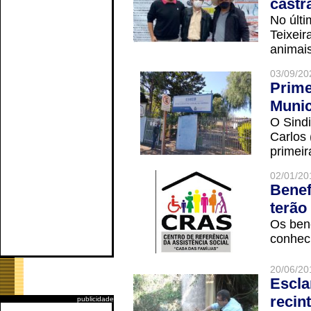
castr
No últi
Teixei
animais
03/09/20
Prime
Munic
O Sindi
Carlos
primeir
02/01/20
Benef
terão
Os ben
conheci
20/06/20
Escla
recin
publicidade