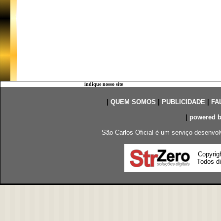
indique nosso site
|
QUEM SOMOS
|
PUBLICIDADE
|
FA
|
powered 
São Carlos Oficial é um serviço desenvol
Copyrig
Todos di