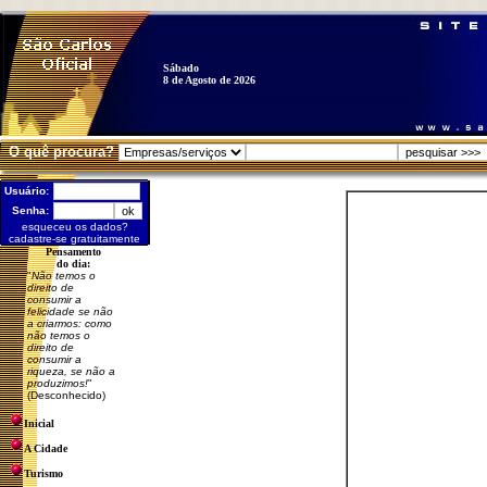
Sábado
8 de Agosto de 2026
O quê procura?
Usuário:
Senha:
esqueceu os dados?
cadastre-se gratuitamente
Pensamento
do dia:
"
Não temos o
direito de
consumir a
felicidade se não
a criarmos: como
não temos o
direito de
consumir a
riqueza, se não a
produzimos!
"
(Desconhecido)
Inicial
A Cidade
Turismo