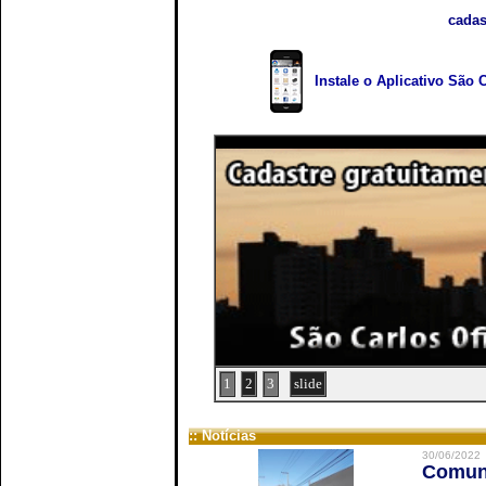
cadas
Instale o Aplicativo São 
1
2
3
slide
:: Notícias
30/06/2022
Comuni