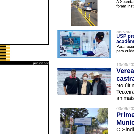
A Secreta
foram inst
20/06/2022
USP pre
acadêm
Para reco
para cuida
publicidade
13/06/20
Verea
castr
No últi
Teixei
animais
03/09/20
Prime
Munic
O Sindi