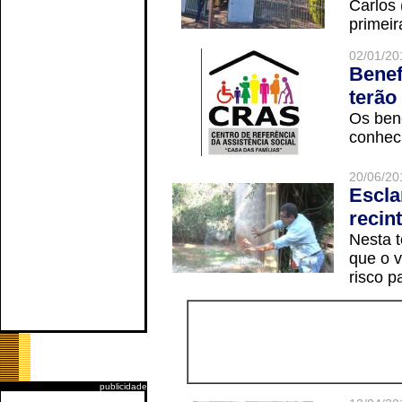
Carlos
primeir
02/01/20
Benef
terão
Os ben
conheci
20/06/20
Escla
recin
Nesta t
que o v
risco p
publicidade