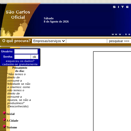
Sábado
8 de Agosto de 2026
O quê procura?
Usuário:
Senha:
esqueceu os dados?
cadastre-se gratuitamente
Pensamento
do dia:
"
Não temos o
direito de
consumir a
felicidade se não
a criarmos: como
não temos o
direito de
consumir a
riqueza, se não a
produzimos!
"
(Desconhecido)
Inicial
A Cidade
Turismo