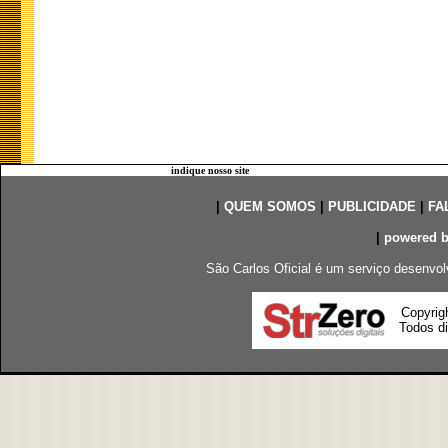
indique nosso site
|
QUEM SOMOS
|
PUBLICIDADE
|
FA
|
powered 
São Carlos Oficial é um serviço desenvol
Copyrig
Todos di