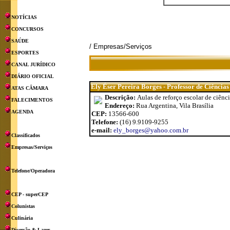
NOTÍCIAS
CONCURSOS
SAÚDE
/ Empresas/Serviços
ESPORTES
CANAL JURÍDICO
DIÁRIO OFICIAL
Ely Éser Pereira Borges - Professor de Ciências
ATAS CÂMARA
Descrição:
Aulas de reforço escolar de ciênc
FALECIMENTOS
Endereço:
Rua Argentina, Vila Brasília
AGENDA
CEP:
13566-600
Telefone:
(16) 9.9109-9255
e-mail:
ely_borges@yahoo.com.br
Classificados
Empresas/Serviços
Telefone/Operadora
CEP - superCEP
Colunistas
Culinária
Diversão & Lazer