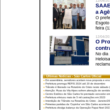
12/04/20
SAAE 
a Agê
O prefe
Esgoto
feira (
12/04/20
O Pro
contr
No dia
Helois
reclama
:: Últimas Notícias - São Carlos Oficial
Em assembleia, servidores aceitam nova proposta e enc
Prefeitura prorroga REFIS 2024 até 20 de dezembro
Trânsito é liberado na Rotatório do Cristo neste sábado 
Atenção: Ruas da Vila Alpes sofrem alteração de sentido 
Centro Estético de São Carlos foi premiado vencedor em 
Prefeitura efetuou mais de 5 mil castrações em 2023
Interdição de Trânsito na Rotatória do Cristo - Janeiro/2
Primeiras partidas da ‘Copinha’ em São Carlos acontecem
Prefeitura divulga balanço da Operação Papai Noel 202