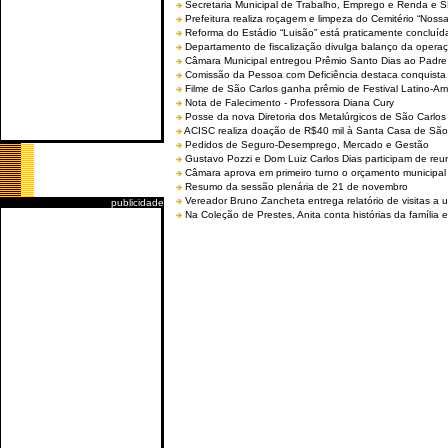
Secretaria Municipal de Trabalho, Emprego e Renda e
Prefeitura realiza roçagem e limpeza do Cemitério “No
Reforma do Estádio “Luisão” está praticamente concluíd
Departamento de fiscalização divulga balanço da opera
Câmara Municipal entregou Prêmio Santo Dias ao Padre 
Comissão da Pessoa com Deficiência destaca conquista d
Filme de São Carlos ganha prêmio de Festival Latino-Am
Nota de Falecimento - Professora Diana Cury
Posse da nova Diretoria dos Metalúrgicos de São Carlo
ACISC realiza doação de R$40 mil à Santa Casa de São
Pedidos de Seguro-Desemprego, Mercado e Gestão
Gustavo Pozzi e Dom Luiz Carlos Dias participam de re
Câmara aprova em primeiro turno o orçamento municipal
Resumo da sessão plenária de 21 de novembro
Vereador Bruno Zancheta entrega relatório de visitas a 
publicidade
Na Coleção de Prestes, Anita conta histórias da família e